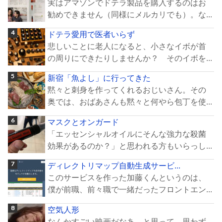
実はアマゾンでドテラ製品を購入するのはお
勧めできません（同様にメルカリでも）。な...
ドテラ愛用で医者いらず
悲しいことに老人になると、小さなイボが首
の周りにできたりしませんか？ そのイボを...
新宿「魚よし」に行ってきた
黙々と刺身を作ってくれるおじいさん。その
奥では、おばあさんも黙々と何やら包丁を使...
マスクとオンガード
「エッセンシャルオイルにそんな強力な殺菌
効果があるのか？」と思われる方もいらっし...
ディレクトリマップ自動生成サービ...
このサービスを作った加藤くんというのは、
僕が前職、前々職で一緒だったフロントエン...
空気人形
なんかすごい映画だなあ…と思って、思わず