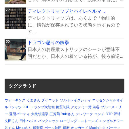
ディレクトリマップとハイレベルマ...
ディレクトリマップは、あくまで「物理的
に」情報が保存されている状態を示すもので
す...
ドラゴン怒りの鉄拳
日本人のお座敷ストリップのシーンが意味不
明だとか、日本人の着ている袴が、後ろ前逆...
タグクラウド
ウォーキング
くまさん
ダイエット
ソルトレイクシティ
エッセンシャルオイ
ル
Tシャツ
JOE
トランプ大統領
糖質制限
アカデミー賞
渋谷
ブルース・リ
ー
還暦パーティ
大統領選挙
三芳菊
Yukiさん
テレワーク
コンチ
DTP
野球
文田くん
田中ハジメ
パンクロック
ローリング・ストーンズ
エンゼルアワー
谷くん
Myuuさん
躁鬱病
ポール神田
還暦
オンガード
Macintosh
パーティ