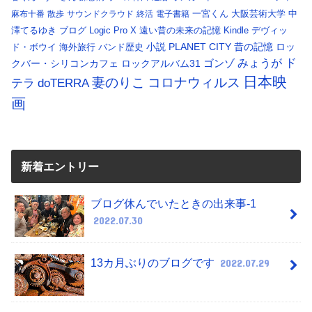
一宮くん
大阪芸術大学
中
麻布十番
散歩
サウンドクラウド
終活
電子書籍
澤てるゆき
ブログ
Logic Pro X
遠い昔の未来の記憶
Kindle
デヴィッ
小説
PLANET CITY
昔の記憶
ロッ
ド・ボウイ
海外旅行
バンド歴史
ド
みょうが
クバー・シリコンカフェ
ロックアルバム31
ゴンゾ
日本映
コロナウィルス
妻のりこ
テラ
doTERRA
画
新着エントリー
ブログ休んでいたときの出来事-1
2022.07.30
13カ月ぶりのブログです
2022.07.29