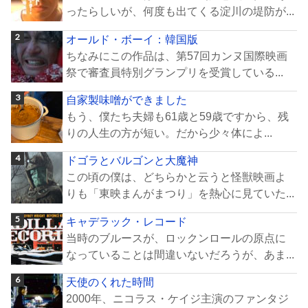
ったらしいが、何度も出てくる淀川の堤防が...
オールド・ボーイ：韓国版
ちなみにこの作品は、第57回カンヌ国際映画
祭で審査員特別グランプリを受賞している...
自家製味噌ができました
もう、僕たち夫婦も61歳と59歳ですから、残
りの人生の方が短い。だから少々体によ...
ドゴラとバルゴンと大魔神
この頃の僕は、どちらかと云うと怪獣映画よ
りも「東映まんがまつり」を熱心に見ていた...
キャデラック・レコード
当時のブルースが、ロックンロールの原点に
なっていることは間違いないだろうが、あま...
天使のくれた時間
2000年、ニコラス・ケイジ主演のファンタジ