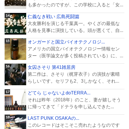
も多かったのですが、この学校に入ると「女...
仁義なき戦い 広島死闘篇
大友勝利を演じる千葉真一。やくざの最低な
人格を見事に演技している。頭が悪くて、自...
オンガードと国立バイオテクノロジ...
アメリカの国立バイオテクノロジー情報セン
ター（医学論文が多く投稿されている）に、...
女囚さそり 第41雑居房
第二作は、さそり（梶芽衣子）の演技が素晴
らしいです。セリフも2、3しかなく、それ...
どてら じゃないよdoTERRA...
それは昨年（2018年）のこと、妻が嬉しそう
に帰ってきて「ドテラを申し込んできた...
LAST PUNK OSAKAの...
このレコードはそこそこ売れたようなのです