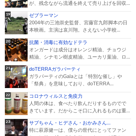
が、残念ながら流通を終えて売り上げを回収...
ゼブラーマン
2004年の三池崇史監督、宮藤官九郎脚本の日
本映画。主演は哀川翔。さえない小学校...
抗菌・消毒に有効なドテラ
オンガードは成分はオレンジ精油、チョウジ
精油、シナモン樹皮精油、ユーカリ葉油、ロ...
doTERRAガラパーティ
ガラパーティのGalaとは「特別な催し」や
「祭典」を意味しており、doTERRA...
コロナウィルスと免疫力
人間の体は、食べたり飲んだりするものでで
きています。だからこそ口に入れるものは重...
サブちゃん・ヒデさん・おかみさん...
特に萩原健一は、僕らの世代にとってファン