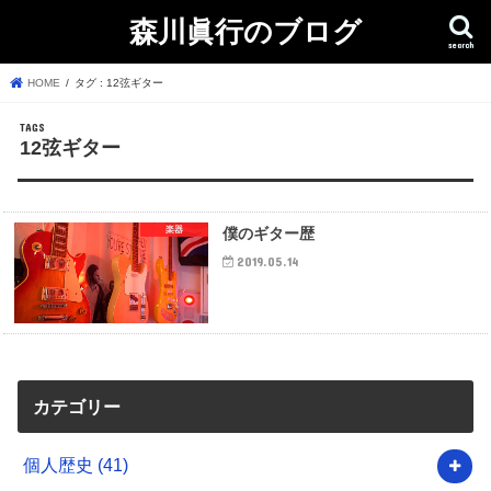
森川眞行のブログ
search
HOME
タグ : 12弦ギター
12弦ギター
楽器
僕のギター歴
2019.05.14
カテゴリー
個人歴史
(41)