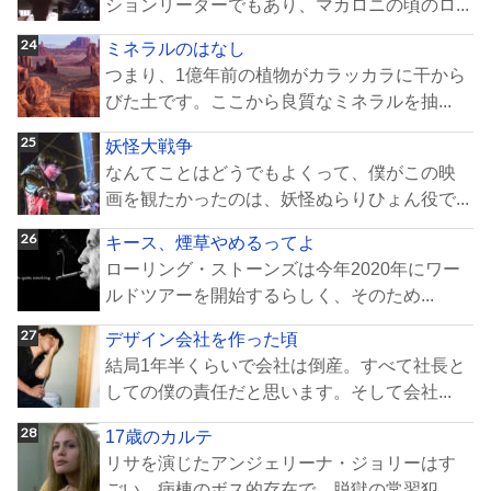
ションリーダーでもあり、マカロニの頃のロ...
ミネラルのはなし
つまり、1億年前の植物がカラッカラに干から
びた土です。ここから良質なミネラルを抽...
妖怪大戦争
なんてことはどうでもよくって、僕がこの映
画を観たかったのは、妖怪ぬらりひょん役で...
キース、煙草やめるってよ
ローリング・ストーンズは今年2020年にワー
ルドツアーを開始するらしく、そのため...
デザイン会社を作った頃
結局1年半くらいで会社は倒産。すべて社長と
しての僕の責任だと思います。そして会社...
17歳のカルテ
リサを演じたアンジェリーナ・ジョリーはす
ごい。病棟のボス的存在で、脱獄の常習犯。...