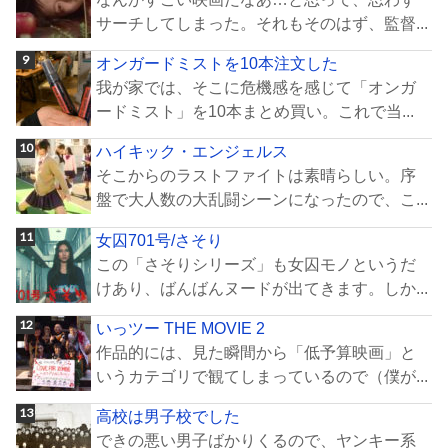
サーチしてしまった。それもそのはず、監督...
オンガードミストを10本注文した
我が家では、そこに危機感を感じて「オンガ
ードミスト」を10本まとめ買い。これで当...
ハイキック・エンジェルス
そこからのラストファイトは素晴らしい。序
盤で大人数の大乱闘シーンになったので、こ...
女囚701号/さそり
この「さそりシリーズ」も女囚モノというだ
けあり、ばんばんヌードが出てきます。しか...
いっツー THE MOVIE 2
作品的には、見た瞬間から「低予算映画」と
いうカテゴリで観てしまっているので（僕が...
高校は男子校でした
できの悪い男子ばかりくるので、ヤンキー系