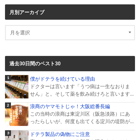
月別アーカイブ
過去30日間のベスト30
僕がドテラを続けている理由
ドクターは言います「うつ病は一生なおりま
せん」と。そして薬を飲み続けろと言います...
浪商のヤマモトじゃ！大阪総番長編
この当時の浪商は東淀川区（阪急淡路）にあ
ったらしいが、何度も出てくる淀川の堤防が...
ドテラ製品の偽物にご注意