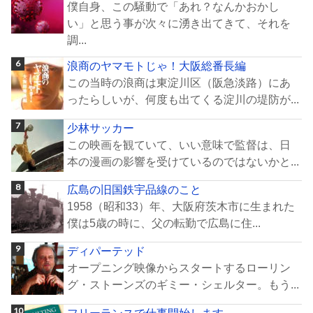
僕自身、この騒動で「あれ？なんかおかし
い」と思う事が次々に湧き出てきて、それを
調...
浪商のヤマモトじゃ！大阪総番長編
この当時の浪商は東淀川区（阪急淡路）にあ
ったらしいが、何度も出てくる淀川の堤防が...
少林サッカー
この映画を観ていて、いい意味で監督は、日
本の漫画の影響を受けているのではないかと...
広島の旧国鉄宇品線のこと
1958（昭和33）年、大阪府茨木市に生まれた
僕は5歳の時に、父の転勤で広島に住...
ディパーテッド
オープニング映像からスタートするローリン
グ・ストーンズのギミー・シェルター。もう...
フリーランスで仕事開始します