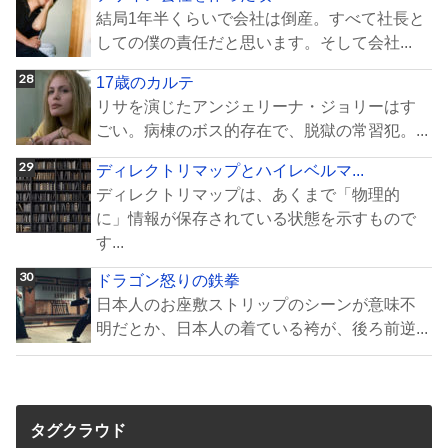
結局1年半くらいで会社は倒産。すべて社長と
しての僕の責任だと思います。そして会社...
17歳のカルテ
リサを演じたアンジェリーナ・ジョリーはす
ごい。病棟のボス的存在で、脱獄の常習犯。...
ディレクトリマップとハイレベルマ...
ディレクトリマップは、あくまで「物理的
に」情報が保存されている状態を示すもので
す...
ドラゴン怒りの鉄拳
日本人のお座敷ストリップのシーンが意味不
明だとか、日本人の着ている袴が、後ろ前逆...
タグクラウド