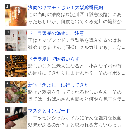
浪商のヤマモトじゃ！大阪総番長編
この当時の浪商は東淀川区（阪急淡路）にあ
ったらしいが、何度も出てくる淀川の堤防が...
ドテラ製品の偽物にご注意
実はアマゾンでドテラ製品を購入するのはお
勧めできません（同様にメルカリでも）。な...
ドテラ愛用で医者いらず
悲しいことに老人になると、小さなイボが首
の周りにできたりしませんか？ そのイボを...
新宿「魚よし」に行ってきた
黙々と刺身を作ってくれるおじいさん。その
奥では、おばあさんも黙々と何やら包丁を使...
マスクとオンガード
「エッセンシャルオイルにそんな強力な殺菌
効果があるのか？」と思われる方もいらっし...