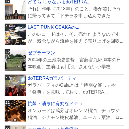
どてら じゃないよdoTERRA...
それは昨年（2018年）のこと、妻が嬉しそう
に帰ってきて「ドテラを申し込んできた...
LAST PUNK OSAKAの...
このレコードはそこそこ売れたようなのです
が、残念ながら流通を終えて売り上げを回収...
ゼブラーマン
2004年の三池崇史監督、宮藤官九郎脚本の日
本映画。主演は哀川翔。さえない小学校...
doTERRAガラパーティ
ガラパーティのGalaとは「特別な催し」や
「祭典」を意味しており、doTERRA...
抗菌・消毒に有効なドテラ
オンガードは成分はオレンジ精油、チョウジ
精油、シナモン樹皮精油、ユーカリ葉油、ロ...
コロナウィルスと免疫力