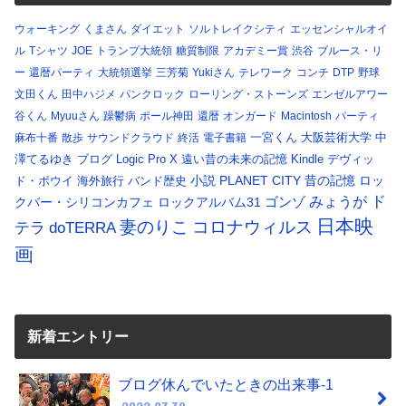
ウォーキング
くまさん
ダイエット
ソルトレイクシティ
エッセンシャルオイ
ル
Tシャツ
JOE
トランプ大統領
糖質制限
アカデミー賞
渋谷
ブルース・リ
ー
還暦パーティ
大統領選挙
三芳菊
Yukiさん
テレワーク
コンチ
DTP
野球
文田くん
田中ハジメ
パンクロック
ローリング・ストーンズ
エンゼルアワー
谷くん
Myuuさん
躁鬱病
ポール神田
還暦
オンガード
Macintosh
パーティ
一宮くん
大阪芸術大学
中
麻布十番
散歩
サウンドクラウド
終活
電子書籍
澤てるゆき
ブログ
Logic Pro X
遠い昔の未来の記憶
Kindle
デヴィッ
小説
PLANET CITY
昔の記憶
ロッ
ド・ボウイ
海外旅行
バンド歴史
ド
みょうが
クバー・シリコンカフェ
ロックアルバム31
ゴンゾ
日本映
コロナウィルス
妻のりこ
テラ
doTERRA
画
新着エントリー
ブログ休んでいたときの出来事-1