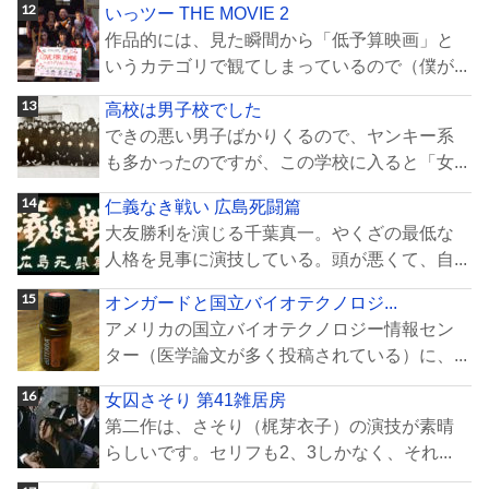
いっツー THE MOVIE 2
作品的には、見た瞬間から「低予算映画」と
いうカテゴリで観てしまっているので（僕が...
高校は男子校でした
できの悪い男子ばかりくるので、ヤンキー系
も多かったのですが、この学校に入ると「女...
仁義なき戦い 広島死闘篇
大友勝利を演じる千葉真一。やくざの最低な
人格を見事に演技している。頭が悪くて、自...
オンガードと国立バイオテクノロジ...
アメリカの国立バイオテクノロジー情報セン
ター（医学論文が多く投稿されている）に、...
女囚さそり 第41雑居房
第二作は、さそり（梶芽衣子）の演技が素晴
らしいです。セリフも2、3しかなく、それ...