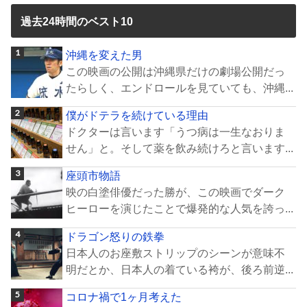
過去24時間のベスト10
沖縄を変えた男
この映画の公開は沖縄県だけの劇場公開だっ
たらしく、エンドロールを見ていても、沖縄...
僕がドテラを続けている理由
ドクターは言います「うつ病は一生なおりま
せん」と。そして薬を飲み続けろと言います...
座頭市物語
映の白塗俳優だった勝が、この映画でダーク
ヒーローを演じたことで爆発的な人気を誇っ...
ドラゴン怒りの鉄拳
日本人のお座敷ストリップのシーンが意味不
明だとか、日本人の着ている袴が、後ろ前逆...
コロナ禍で1ヶ月考えた