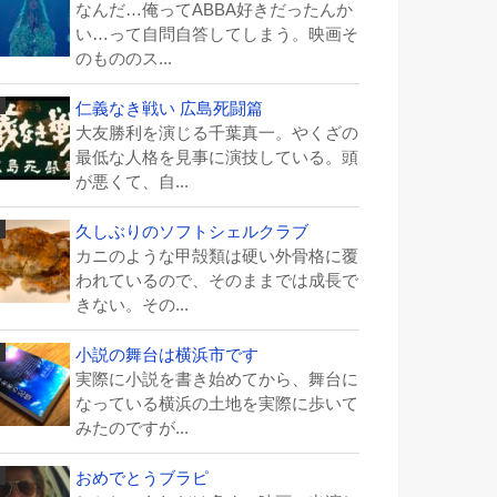
なんだ…俺ってABBA好きだったんか
い…って自問自答してしまう。映画そ
のもののス...
仁義なき戦い 広島死闘篇
大友勝利を演じる千葉真一。やくざの
最低な人格を見事に演技している。頭
が悪くて、自...
久しぶりのソフトシェルクラブ
カニのような甲殻類は硬い外骨格に覆
われているので、そのままでは成長で
きない。その...
小説の舞台は横浜市です
実際に小説を書き始めてから、舞台に
なっている横浜の土地を実際に歩いて
みたのですが...
おめでとうブラピ