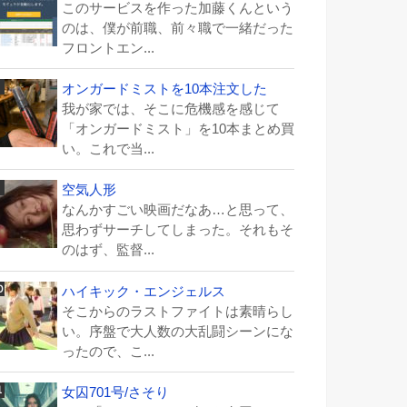
このサービスを作った加藤くんという
のは、僕が前職、前々職で一緒だった
フロントエン...
オンガードミストを10本注文した
我が家では、そこに危機感を感じて
「オンガードミスト」を10本まとめ買
い。これで当...
空気人形
なんかすごい映画だなあ…と思って、
思わずサーチしてしまった。それもそ
のはず、監督...
ハイキック・エンジェルス
そこからのラストファイトは素晴らし
い。序盤で大人数の大乱闘シーンにな
ったので、こ...
女囚701号/さそり