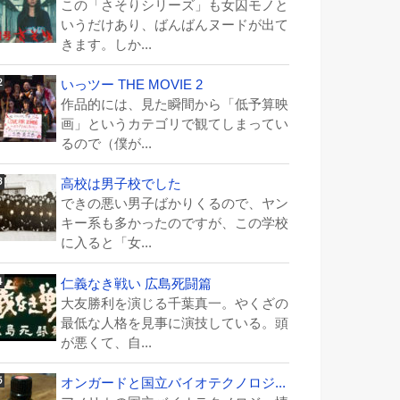
この「さそりシリーズ」も女囚モノと
いうだけあり、ばんばんヌードが出て
きます。しか...
いっツー THE MOVIE 2
作品的には、見た瞬間から「低予算映
画」というカテゴリで観てしまってい
るので（僕が...
高校は男子校でした
できの悪い男子ばかりくるので、ヤン
キー系も多かったのですが、この学校
に入ると「女...
仁義なき戦い 広島死闘篇
大友勝利を演じる千葉真一。やくざの
最低な人格を見事に演技している。頭
が悪くて、自...
オンガードと国立バイオテクノロジ...