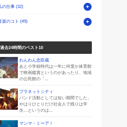
私の仕事
(32)
音楽のコト
(49)
過去24時間のベスト10
わんわん忠臣蔵
あと小学校時代は一年に何度か体育館
で映画鑑賞というのがあったり、地域
の公民館の「...
プラネットシティ
バンド活動としては短い期間でした。
やはりひとりだけ社会人で残りは学
生…というのは...
マンマ・ミーア！