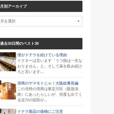
月別アーカイブ
過去30日間のベスト30
僕がドテラを続けている理由
ドクターは言います「うつ病は一生な
おりません」と。そして薬を飲み続け
ろと言います...
浪商のヤマモトじゃ！大阪総番長編
この当時の浪商は東淀川区（阪急淡
路）にあったらしいが、何度も出てく
る淀川の堤防が...
ドテラ製品の偽物にご注意