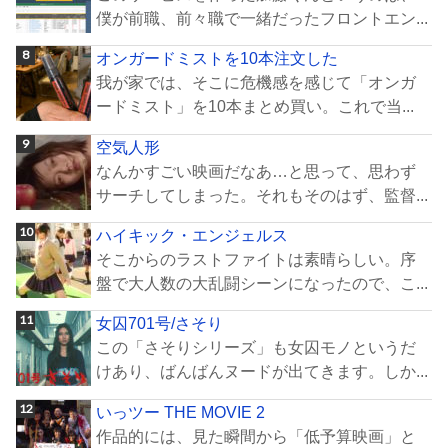
僕が前職、前々職で一緒だったフロントエン...
オンガードミストを10本注文した
我が家では、そこに危機感を感じて「オンガ
ードミスト」を10本まとめ買い。これで当...
空気人形
なんかすごい映画だなあ…と思って、思わず
サーチしてしまった。それもそのはず、監督...
ハイキック・エンジェルス
そこからのラストファイトは素晴らしい。序
盤で大人数の大乱闘シーンになったので、こ...
女囚701号/さそり
この「さそりシリーズ」も女囚モノというだ
けあり、ばんばんヌードが出てきます。しか...
いっツー THE MOVIE 2
作品的には、見た瞬間から「低予算映画」と