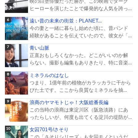
映の白塗俳優だった勝が、この映画でダーク
ヒーローを演じたことで爆発的な人気を誇っ...
遠い昔の未来の街並：PLANET...
今の妻と一緒に暮らし始めた頃に、昔バンド
経験があることを伝えていたので、彼女が「...
青い山脈
正直おもしろくなかった。どこがいいのか解
らない。撮影も編集もありきたり、特に音楽...
ミネラルのはなし
つまり、1億年前の植物がカラッカラに干から
びた土です。ここから良質なミネラルを抽...
浪商のヤマモトじゃ！大阪総番長編
この当時の浪商は東淀川区（阪急淡路）にあ
ったらしいが、何度も出てくる淀川の堤防が...
女囚701号/さそり
この「さそりシリーズ」も女囚モノというだ