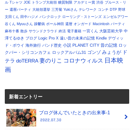
ル
Tシャツ
JOE
トランプ大統領
糖質制限
アカデミー賞
渋谷
ブルース・リ
ー
還暦パーティ
大統領選挙
三芳菊
Yukiさん
テレワーク
コンチ
DTP
野球
文田くん
田中ハジメ
パンクロック
ローリング・ストーンズ
エンゼルアワー
谷くん
Myuuさん
躁鬱病
ポール神田
還暦
オンガード
Macintosh
パーティ
一宮くん
大阪芸術大学
中
麻布十番
散歩
サウンドクラウド
終活
電子書籍
澤てるゆき
ブログ
Logic Pro X
遠い昔の未来の記憶
Kindle
デヴィッ
小説
PLANET CITY
昔の記憶
ロッ
ド・ボウイ
海外旅行
バンド歴史
ド
みょうが
クバー・シリコンカフェ
ロックアルバム31
ゴンゾ
日本映
コロナウィルス
妻のりこ
テラ
doTERRA
画
新着エントリー
ブログ休んでいたときの出来事-1
2022.07.30