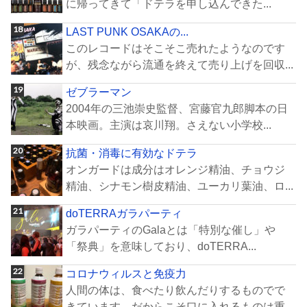
に帰ってきて「ドテラを申し込んできた...
LAST PUNK OSAKAの...
このレコードはそこそこ売れたようなのです
が、残念ながら流通を終えて売り上げを回収...
ゼブラーマン
2004年の三池崇史監督、宮藤官九郎脚本の日
本映画。主演は哀川翔。さえない小学校...
抗菌・消毒に有効なドテラ
オンガードは成分はオレンジ精油、チョウジ
精油、シナモン樹皮精油、ユーカリ葉油、ロ...
doTERRAガラパーティ
ガラパーティのGalaとは「特別な催し」や
「祭典」を意味しており、doTERRA...
コロナウィルスと免疫力
人間の体は、食べたり飲んだりするものでで
きています。だからこそ口に入れるものは重...