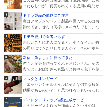
この当時の浪商は東淀川区（阪急淡路）にあ
ったらしいが、何度も出てくる淀川の堤防が...
ドテラ製品の偽物にご注意
実はアマゾンでドテラ製品を購入するのはお
勧めできません（同様にメルカリでも）。な...
ドテラ愛用で医者いらず
悲しいことに老人になると、小さなイボが首
の周りにできたりしませんか？ そのイボを...
新宿「魚よし」に行ってきた
黙々と刺身を作ってくれるおじいさん。その
奥では、おばあさんも黙々と何やら包丁を使...
マスクとオンガード
「エッセンシャルオイルにそんな強力な殺菌
効果があるのか？」と思われる方もいらっし...
ディレクトリマップ自動生成サービ...
このサービスを作った加藤くんというのは、