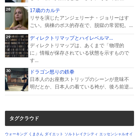
17歳のカルテ
リサを演じたアンジェリーナ・ジョリーはす
ごい。病棟のボス的存在で、脱獄の常習犯。...
ディレクトリマップとハイレベルマ...
ディレクトリマップは、あくまで「物理的
に」情報が保存されている状態を示すもので
す...
ドラゴン怒りの鉄拳
日本人のお座敷ストリップのシーンが意味不
明だとか、日本人の着ている袴が、後ろ前逆...
タグクラウド
ウォーキング
くまさん
ダイエット
ソルトレイクシティ
エッセンシャルオイ