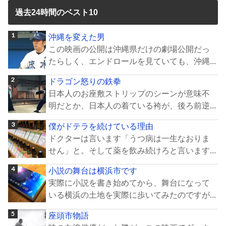
過去24時間のベスト10
沖縄を変えた男
この映画の公開は沖縄県だけの劇場公開だっ
たらしく、エンドロールを見ていても、沖縄...
ドラゴン怒りの鉄拳
日本人のお座敷ストリップのシーンが意味不
明だとか、日本人の着ている袴が、後ろ前逆...
僕がドテラを続けている理由
ドクターは言います「うつ病は一生なおりま
せん」と。そして薬を飲み続けろと言います...
小説の舞台は横浜市です
実際に小説を書き始めてから、舞台になって
いる横浜の土地を実際に歩いてみたのですが...
座頭市物語