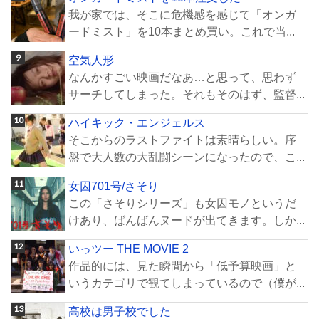
我が家では、そこに危機感を感じて「オンガ
ードミスト」を10本まとめ買い。これで当...
空気人形
なんかすごい映画だなあ…と思って、思わず
サーチしてしまった。それもそのはず、監督...
ハイキック・エンジェルス
そこからのラストファイトは素晴らしい。序
盤で大人数の大乱闘シーンになったので、こ...
女囚701号/さそり
この「さそりシリーズ」も女囚モノというだ
けあり、ばんばんヌードが出てきます。しか...
いっツー THE MOVIE 2
作品的には、見た瞬間から「低予算映画」と
いうカテゴリで観てしまっているので（僕が...
高校は男子校でした