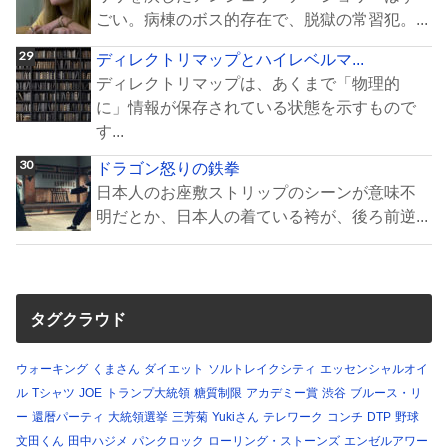
ごい。病棟のボス的存在で、脱獄の常習犯。...
ディレクトリマップとハイレベルマ...
ディレクトリマップは、あくまで「物理的
に」情報が保存されている状態を示すもので
す...
ドラゴン怒りの鉄拳
日本人のお座敷ストリップのシーンが意味不
明だとか、日本人の着ている袴が、後ろ前逆...
タグクラウド
ウォーキング
くまさん
ダイエット
ソルトレイクシティ
エッセンシャルオイ
ル
Tシャツ
JOE
トランプ大統領
糖質制限
アカデミー賞
渋谷
ブルース・リ
ー
還暦パーティ
大統領選挙
三芳菊
Yukiさん
テレワーク
コンチ
DTP
野球
文田くん
田中ハジメ
パンクロック
ローリング・ストーンズ
エンゼルアワー