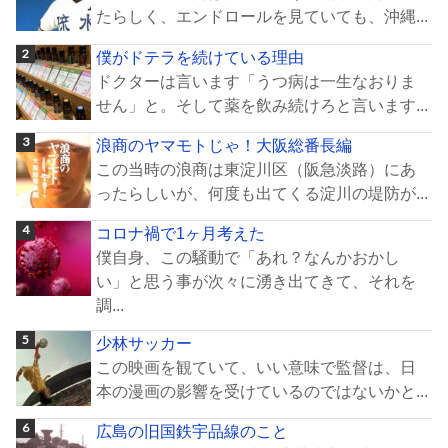
たらしく、エンドロールを見ていても、沖縄...
僕がドテラを続けている理由
ドクターは言います「うつ病は一生なおりま
せん」と。そして薬を飲み続けろと言います...
浪商のヤマモトじゃ！大阪総番長編
この当時の浪商は東淀川区（阪急淡路）にあ
ったらしいが、何度も出てくる淀川の堤防が...
コロナ禍で1ヶ月考えた
僕自身、この騒動で「あれ？なんかおかし
い」と思う事が次々に湧き出てきて、それを
調...
少林サッカー
この映画を観ていて、いい意味で監督は、日
本の漫画の影響を受けているのではないかと...
広島の旧国鉄宇品線のこと