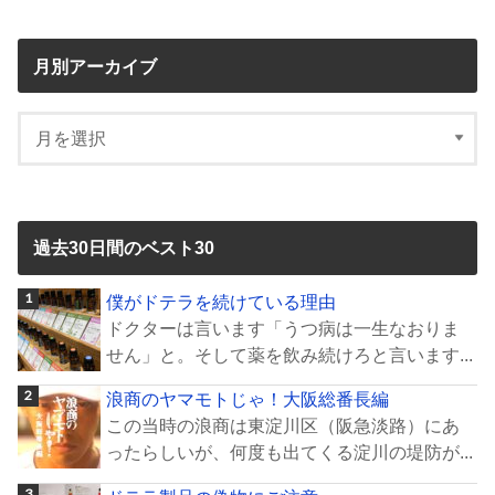
月別アーカイブ
過去30日間のベスト30
僕がドテラを続けている理由
ドクターは言います「うつ病は一生なおりま
せん」と。そして薬を飲み続けろと言います...
浪商のヤマモトじゃ！大阪総番長編
この当時の浪商は東淀川区（阪急淡路）にあ
ったらしいが、何度も出てくる淀川の堤防が...