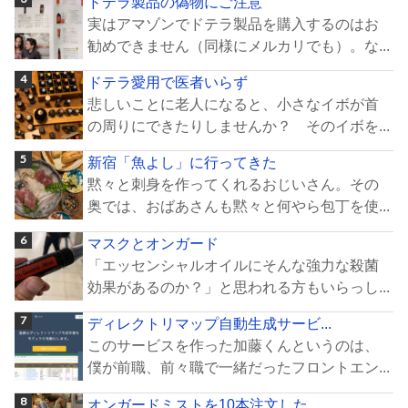
ドテラ製品の偽物にご注意
実はアマゾンでドテラ製品を購入するのはお
勧めできません（同様にメルカリでも）。な...
ドテラ愛用で医者いらず
悲しいことに老人になると、小さなイボが首
の周りにできたりしませんか？ そのイボを...
新宿「魚よし」に行ってきた
黙々と刺身を作ってくれるおじいさん。その
奥では、おばあさんも黙々と何やら包丁を使...
マスクとオンガード
「エッセンシャルオイルにそんな強力な殺菌
効果があるのか？」と思われる方もいらっし...
ディレクトリマップ自動生成サービ...
このサービスを作った加藤くんというのは、
僕が前職、前々職で一緒だったフロントエン...
オンガードミストを10本注文した