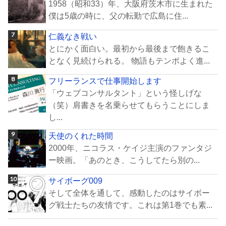
1958（昭和33）年、大阪府茨木市に生まれた
僕は5歳の時に、父の転勤で広島に住...
仁義なき戦い
とにかく面白い。最初から最後まで飽きるこ
となく見続けられる。 物語もテンポよく進...
フリーランスで仕事開始します
「ウェブコンサルタント」という怪しげな
（笑）肩書きを名乗らせてもらうことにしま
し...
天使のくれた時間
2000年、ニコラス・ケイジ主演のファンタジ
ー映画。「あのとき、こうしてたら別の...
サイボーグ009
そして全体を通して、感動したのはサイボー
グ戦士たちの友情です。これは第1巻でも素...