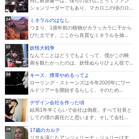
特に萩原健一は、僕らの世代にとってファン
ションリーダーでもあり、マカロニの頃のロ...
ミネラルのはなし
つまり、1億年前の植物がカラッカラに干から
びた土です。ここから良質なミネラルを抽...
妖怪大戦争
なんてことはどうでもよくって、僕がこの映
画を観たかったのは、妖怪ぬらりひょん役で...
キース、煙草やめるってよ
ローリング・ストーンズは今年2020年にワー
ルドツアーを開始するらしく、そのため...
デザイン会社を作った頃
結局1年半くらいで会社は倒産。すべて社長と
しての僕の責任だと思います。そして会社...
17歳のカルテ
リサを演じたアンジェリーナ・ジョリーはす