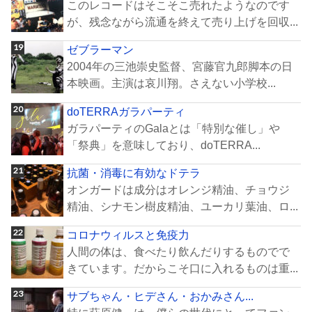
このレコードはそこそこ売れたようなのです
が、残念ながら流通を終えて売り上げを回収...
ゼブラーマン
2004年の三池崇史監督、宮藤官九郎脚本の日
本映画。主演は哀川翔。さえない小学校...
doTERRAガラパーティ
ガラパーティのGalaとは「特別な催し」や
「祭典」を意味しており、doTERRA...
抗菌・消毒に有効なドテラ
オンガードは成分はオレンジ精油、チョウジ
精油、シナモン樹皮精油、ユーカリ葉油、ロ...
コロナウィルスと免疫力
人間の体は、食べたり飲んだりするものでで
きています。だからこそ口に入れるものは重...
サブちゃん・ヒデさん・おかみさん...