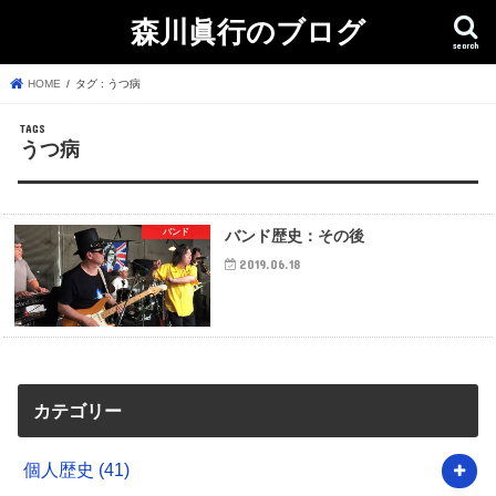
森川眞行のブログ
search
HOME
タグ : うつ病
うつ病
バンド
バンド歴史：その後
2019.06.18
カテゴリー
個人歴史
(41)