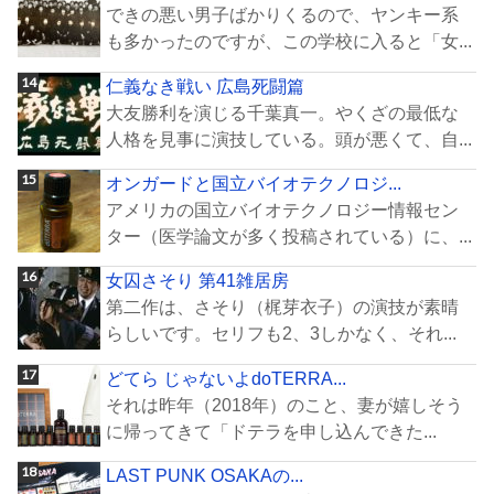
できの悪い男子ばかりくるので、ヤンキー系
も多かったのですが、この学校に入ると「女...
仁義なき戦い 広島死闘篇
大友勝利を演じる千葉真一。やくざの最低な
人格を見事に演技している。頭が悪くて、自...
オンガードと国立バイオテクノロジ...
アメリカの国立バイオテクノロジー情報セン
ター（医学論文が多く投稿されている）に、...
女囚さそり 第41雑居房
第二作は、さそり（梶芽衣子）の演技が素晴
らしいです。セリフも2、3しかなく、それ...
どてら じゃないよdoTERRA...
それは昨年（2018年）のこと、妻が嬉しそう
に帰ってきて「ドテラを申し込んできた...
LAST PUNK OSAKAの...