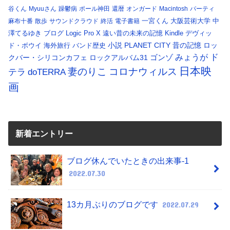
谷くん
Myuuさん
躁鬱病
ポール神田
還暦
オンガード
Macintosh
パーティ
一宮くん
大阪芸術大学
中
麻布十番
散歩
サウンドクラウド
終活
電子書籍
澤てるゆき
ブログ
Logic Pro X
遠い昔の未来の記憶
Kindle
デヴィッ
小説
PLANET CITY
昔の記憶
ロッ
ド・ボウイ
海外旅行
バンド歴史
ド
みょうが
クバー・シリコンカフェ
ロックアルバム31
ゴンゾ
日本映
コロナウィルス
妻のりこ
テラ
doTERRA
画
新着エントリー
ブログ休んでいたときの出来事-1
2022.07.30
13カ月ぶりのブログです
2022.07.29