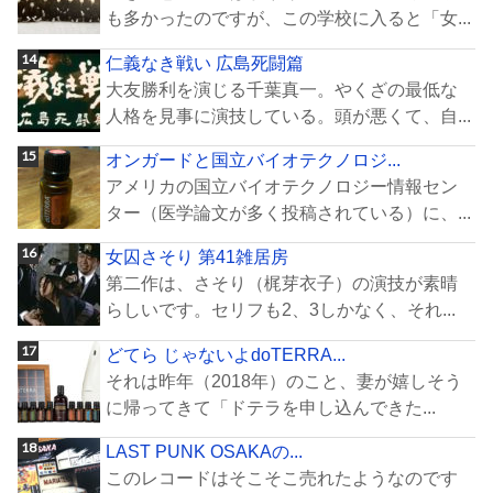
も多かったのですが、この学校に入ると「女...
仁義なき戦い 広島死闘篇
大友勝利を演じる千葉真一。やくざの最低な
人格を見事に演技している。頭が悪くて、自...
オンガードと国立バイオテクノロジ...
アメリカの国立バイオテクノロジー情報セン
ター（医学論文が多く投稿されている）に、...
女囚さそり 第41雑居房
第二作は、さそり（梶芽衣子）の演技が素晴
らしいです。セリフも2、3しかなく、それ...
どてら じゃないよdoTERRA...
それは昨年（2018年）のこと、妻が嬉しそう
に帰ってきて「ドテラを申し込んできた...
LAST PUNK OSAKAの...
このレコードはそこそこ売れたようなのです