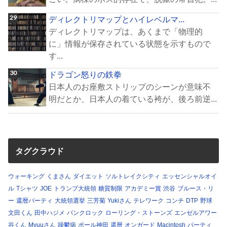
ディレクトリマップとハイレベルマ...
ディレクトリマップは、あくまで「物理的
に」情報が保存されている状態を示すもので
す...
ドラゴン怒りの鉄拳
日本人のお座敷ストリップのシーンが意味不
明だとか、日本人の着ている袴が、後ろ前逆...
タグクラウド
ウォーキング
くまさん
ダイエット
ソルトレイクシティ
エッセンシャルオイ
ル
Tシャツ
JOE
トランプ大統領
糖質制限
アカデミー賞
渋谷
ブルース・リ
ー
還暦パーティ
大統領選挙
三芳菊
Yukiさん
テレワーク
コンチ
DTP
野球
文田くん
田中ハジメ
パンクロック
ローリング・ストーンズ
エンゼルアワー
谷くん
Myuuさん
躁鬱病
ポール神田
還暦
オンガード
Macintosh
パーティ