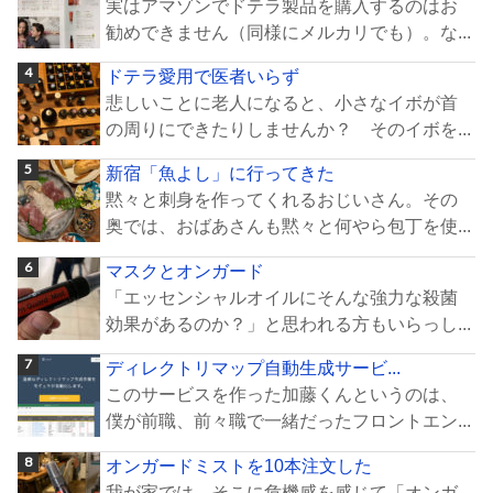
実はアマゾンでドテラ製品を購入するのはお
勧めできません（同様にメルカリでも）。な...
ドテラ愛用で医者いらず
悲しいことに老人になると、小さなイボが首
の周りにできたりしませんか？ そのイボを...
新宿「魚よし」に行ってきた
黙々と刺身を作ってくれるおじいさん。その
奥では、おばあさんも黙々と何やら包丁を使...
マスクとオンガード
「エッセンシャルオイルにそんな強力な殺菌
効果があるのか？」と思われる方もいらっし...
ディレクトリマップ自動生成サービ...
このサービスを作った加藤くんというのは、
僕が前職、前々職で一緒だったフロントエン...
オンガードミストを10本注文した
我が家では、そこに危機感を感じて「オンガ