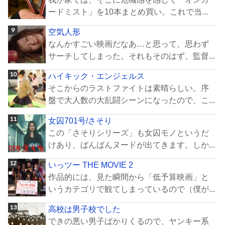
ードミスト」を10本まとめ買い。これで当...
空気人形
なんかすごい映画だなあ…と思って、思わず
サーチしてしまった。それもそのはず、監督...
ハイキック・エンジェルス
そこからのラストファイトは素晴らしい。序
盤で大人数の大乱闘シーンになったので、こ...
女囚701号/さそり
この「さそりシリーズ」も女囚モノというだ
けあり、ばんばんヌードが出てきます。しか...
いっツー THE MOVIE 2
作品的には、見た瞬間から「低予算映画」と
いうカテゴリで観てしまっているので（僕が...
高校は男子校でした
できの悪い男子ばかりくるので、ヤンキー系