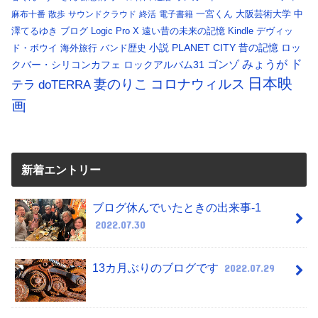
一宮くん
大阪芸術大学
中
麻布十番
散歩
サウンドクラウド
終活
電子書籍
澤てるゆき
ブログ
Logic Pro X
遠い昔の未来の記憶
Kindle
デヴィッ
小説
PLANET CITY
昔の記憶
ロッ
ド・ボウイ
海外旅行
バンド歴史
ド
みょうが
クバー・シリコンカフェ
ロックアルバム31
ゴンゾ
日本映
コロナウィルス
妻のりこ
テラ
doTERRA
画
新着エントリー
ブログ休んでいたときの出来事-1
2022.07.30
13カ月ぶりのブログです
2022.07.29