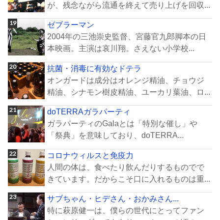
が、残念ながら流通を終えて売り上げを回収...
ゼブラーマン
2004年の三池崇史監督、宮藤官九郎脚本の日
本映画。主演は哀川翔。さえない小学校...
抗菌・消毒に有効なドテラ
オンガードは成分はオレンジ精油、チョウジ
精油、シナモン樹皮精油、ユーカリ葉油、ロ...
doTERRAガラパーティ
ガラパーティのGalaとは「特別な催し」や
「祭典」を意味しており、doTERRA...
コロナウィルスと免疫力
人間の体は、食べたり飲んだりするものでで
きています。だからこそ口に入れるものは重...
サブちゃん・ヒデさん・おかみさん...
特に萩原健一は、僕らの世代にとってファン