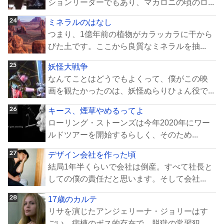
ションリーダーでもあり、マカロニの頃のロ...
ミネラルのはなし
つまり、1億年前の植物がカラッカラに干から
びた土です。ここから良質なミネラルを抽...
妖怪大戦争
なんてことはどうでもよくって、僕がこの映
画を観たかったのは、妖怪ぬらりひょん役で...
キース、煙草やめるってよ
ローリング・ストーンズは今年2020年にワー
ルドツアーを開始するらしく、そのため...
デザイン会社を作った頃
結局1年半くらいで会社は倒産。すべて社長と
しての僕の責任だと思います。そして会社...
17歳のカルテ
リサを演じたアンジェリーナ・ジョリーはす
ごい。病棟のボス的存在で、脱獄の常習犯。...