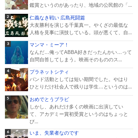
鑑賞というのがあったり、地域の公民館の「...
仁義なき戦い 広島死闘篇
大友勝利を演じる千葉真一。やくざの最低な
人格を見事に演技している。頭が悪くて、自...
マンマ・ミーア！
なんだ…俺ってABBA好きだったんかい…って
自問自答してしまう。映画そのもののス...
プラネットシティ
バンド活動としては短い期間でした。やはり
ひとりだけ社会人で残りは学生…というのは...
おめでとうブラピ
しかし、あれだけ多くの映画に出演してい
て、アカデミー賞初受賞というのはちょっと
び...
いま、失業者なのです