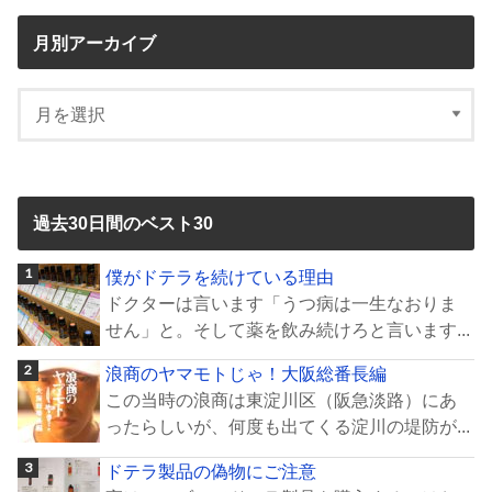
月別アーカイブ
過去30日間のベスト30
僕がドテラを続けている理由
ドクターは言います「うつ病は一生なおりま
せん」と。そして薬を飲み続けろと言います...
浪商のヤマモトじゃ！大阪総番長編
この当時の浪商は東淀川区（阪急淡路）にあ
ったらしいが、何度も出てくる淀川の堤防が...
ドテラ製品の偽物にご注意