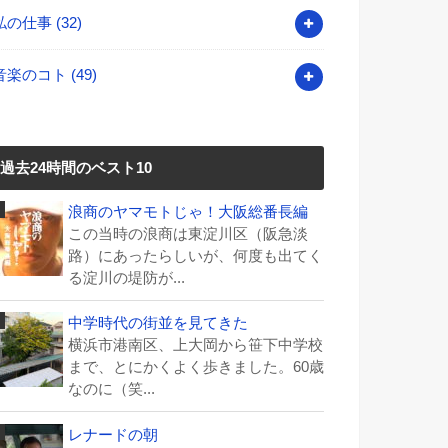
私の仕事
(32)
音楽のコト
(49)
過去24時間のベスト10
浪商のヤマモトじゃ！大阪総番長編
この当時の浪商は東淀川区（阪急淡
路）にあったらしいが、何度も出てく
る淀川の堤防が...
中学時代の街並を見てきた
横浜市港南区、上大岡から笹下中学校
まで、とにかくよく歩きました。60歳
なのに（笑...
レナードの朝