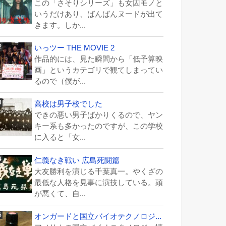
この「さそりシリーズ」も女囚モノと
いうだけあり、ばんばんヌードが出て
きます。しか...
いっツー THE MOVIE 2
作品的には、見た瞬間から「低予算映
画」というカテゴリで観てしまってい
るので（僕が...
高校は男子校でした
できの悪い男子ばかりくるので、ヤン
キー系も多かったのですが、この学校
に入ると「女...
仁義なき戦い 広島死闘篇
大友勝利を演じる千葉真一。やくざの
最低な人格を見事に演技している。頭
が悪くて、自...
オンガードと国立バイオテクノロジ...