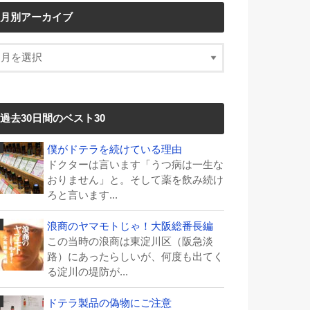
月別アーカイブ
過去30日間のベスト30
僕がドテラを続けている理由
ドクターは言います「うつ病は一生な
おりません」と。そして薬を飲み続け
ろと言います...
浪商のヤマモトじゃ！大阪総番長編
この当時の浪商は東淀川区（阪急淡
路）にあったらしいが、何度も出てく
る淀川の堤防が...
ドテラ製品の偽物にご注意