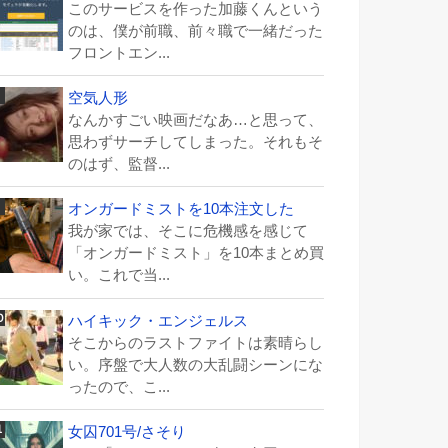
このサービスを作った加藤くんという
のは、僕が前職、前々職で一緒だった
フロントエン...
空気人形
なんかすごい映画だなあ…と思って、
思わずサーチしてしまった。それもそ
のはず、監督...
オンガードミストを10本注文した
我が家では、そこに危機感を感じて
「オンガードミスト」を10本まとめ買
い。これで当...
ハイキック・エンジェルス
そこからのラストファイトは素晴らし
い。序盤で大人数の大乱闘シーンにな
ったので、こ...
女囚701号/さそり