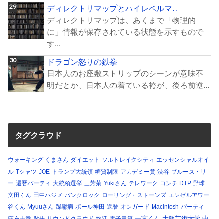
ディレクトリマップとハイレベルマ...
ディレクトリマップは、あくまで「物理的
に」情報が保存されている状態を示すもので
す...
ドラゴン怒りの鉄拳
日本人のお座敷ストリップのシーンが意味不
明だとか、日本人の着ている袴が、後ろ前逆...
タグクラウド
ウォーキング
くまさん
ダイエット
ソルトレイクシティ
エッセンシャルオイ
ル
Tシャツ
JOE
トランプ大統領
糖質制限
アカデミー賞
渋谷
ブルース・リ
ー
還暦パーティ
大統領選挙
三芳菊
Yukiさん
テレワーク
コンチ
DTP
野球
文田くん
田中ハジメ
パンクロック
ローリング・ストーンズ
エンゼルアワー
谷くん
Myuuさん
躁鬱病
ポール神田
還暦
オンガード
Macintosh
パーティ
一宮くん
大阪芸術大学
中
麻布十番
散歩
サウンドクラウド
終活
電子書籍