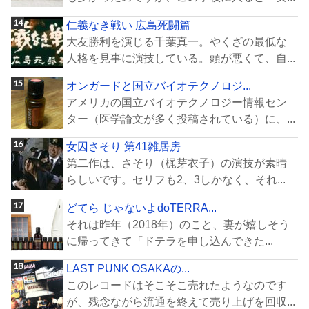
仁義なき戦い 広島死闘篇
大友勝利を演じる千葉真一。やくざの最低な
人格を見事に演技している。頭が悪くて、自...
オンガードと国立バイオテクノロジ...
アメリカの国立バイオテクノロジー情報セン
ター（医学論文が多く投稿されている）に、...
女囚さそり 第41雑居房
第二作は、さそり（梶芽衣子）の演技が素晴
らしいです。セリフも2、3しかなく、それ...
どてら じゃないよdoTERRA...
それは昨年（2018年）のこと、妻が嬉しそう
に帰ってきて「ドテラを申し込んできた...
LAST PUNK OSAKAの...
このレコードはそこそこ売れたようなのです
が、残念ながら流通を終えて売り上げを回収...