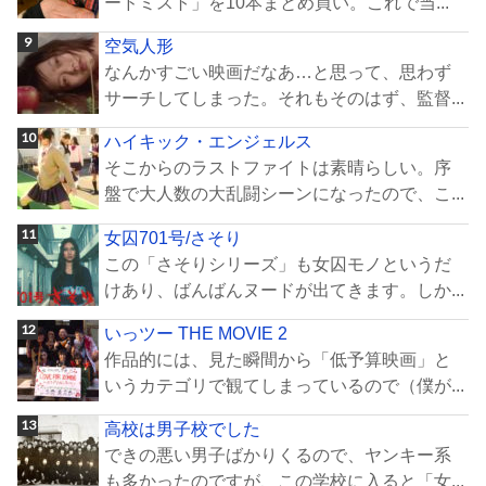
ードミスト」を10本まとめ買い。これで当...
空気人形
なんかすごい映画だなあ…と思って、思わず
サーチしてしまった。それもそのはず、監督...
ハイキック・エンジェルス
そこからのラストファイトは素晴らしい。序
盤で大人数の大乱闘シーンになったので、こ...
女囚701号/さそり
この「さそりシリーズ」も女囚モノというだ
けあり、ばんばんヌードが出てきます。しか...
いっツー THE MOVIE 2
作品的には、見た瞬間から「低予算映画」と
いうカテゴリで観てしまっているので（僕が...
高校は男子校でした
できの悪い男子ばかりくるので、ヤンキー系
も多かったのですが、この学校に入ると「女...