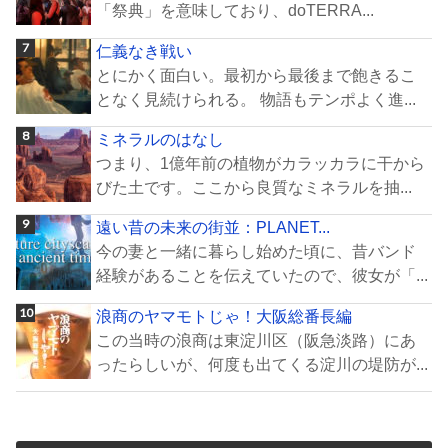
「祭典」を意味しており、doTERRA...
仁義なき戦い
とにかく面白い。最初から最後まで飽きるこ
となく見続けられる。 物語もテンポよく進...
ミネラルのはなし
つまり、1億年前の植物がカラッカラに干から
びた土です。ここから良質なミネラルを抽...
遠い昔の未来の街並：PLANET...
今の妻と一緒に暮らし始めた頃に、昔バンド
経験があることを伝えていたので、彼女が「...
浪商のヤマモトじゃ！大阪総番長編
この当時の浪商は東淀川区（阪急淡路）にあ
ったらしいが、何度も出てくる淀川の堤防が...