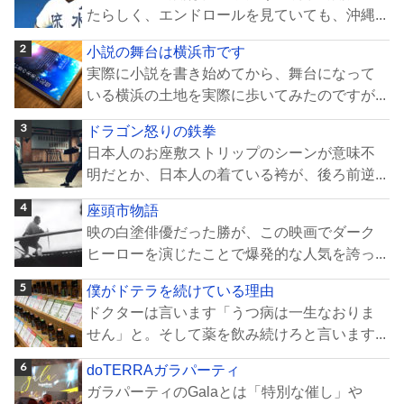
たらしく、エンドロールを見ていても、沖縄...
小説の舞台は横浜市です
実際に小説を書き始めてから、舞台になって
いる横浜の土地を実際に歩いてみたのですが...
ドラゴン怒りの鉄拳
日本人のお座敷ストリップのシーンが意味不
明だとか、日本人の着ている袴が、後ろ前逆...
座頭市物語
映の白塗俳優だった勝が、この映画でダーク
ヒーローを演じたことで爆発的な人気を誇っ...
僕がドテラを続けている理由
ドクターは言います「うつ病は一生なおりま
せん」と。そして薬を飲み続けろと言います...
doTERRAガラパーティ
ガラパーティのGalaとは「特別な催し」や