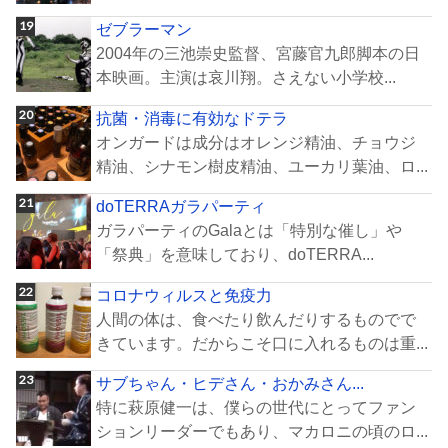
ゼブラーマン
2004年の三池崇史監督、宮藤官九郎脚本の日
本映画。主演は哀川翔。さえない小学校...
抗菌・消毒に有効なドテラ
オンガードは成分はオレンジ精油、チョウジ
精油、シナモン樹皮精油、ユーカリ葉油、ロ...
doTERRAガラパーティ
ガラパーティのGalaとは「特別な催し」や
「祭典」を意味しており、doTERRA...
コロナウィルスと免疫力
人間の体は、食べたり飲んだりするものでで
きています。だからこそ口に入れるものは重...
サブちゃん・ヒデさん・おかみさん...
特に萩原健一は、僕らの世代にとってファン
ションリーダーでもあり、マカロニの頃のロ...