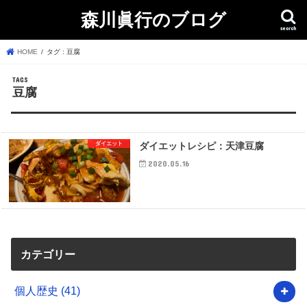
森川眞行のブログ
search
HOME
タグ : 豆腐
豆腐
ダイエット
ダイエットレシピ：天津豆腐
2020.05.16
カテゴリー
個人歴史
(41)