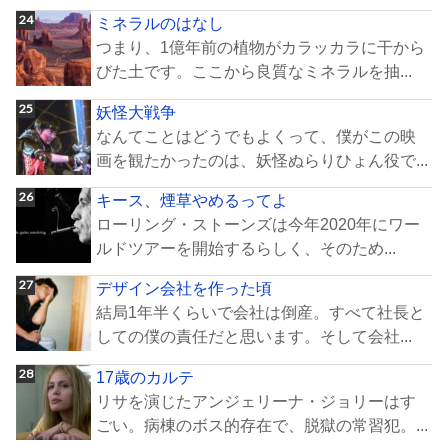
ミネラルのはなし
つまり、1億年前の植物がカラッカラに干から
びた土です。ここから良質なミネラルを抽...
妖怪大戦争
なんてことはどうでもよくって、僕がこの映
画を観たかったのは、妖怪ぬらりひょん役で...
キース、煙草やめるってよ
ローリング・ストーンズは今年2020年にワー
ルドツアーを開始するらしく、そのため...
デザイン会社を作った頃
結局1年半くらいで会社は倒産。すべて社長と
しての僕の責任だと思います。そして会社...
17歳のカルテ
リサを演じたアンジェリーナ・ジョリーはす
ごい。病棟のボス的存在で、脱獄の常習犯。...