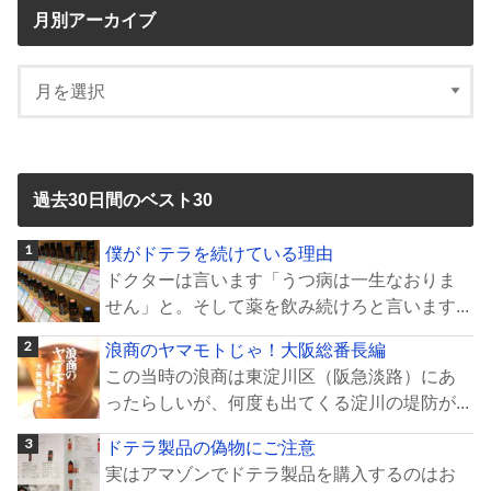
月別アーカイブ
過去30日間のベスト30
僕がドテラを続けている理由
ドクターは言います「うつ病は一生なおりま
せん」と。そして薬を飲み続けろと言います...
浪商のヤマモトじゃ！大阪総番長編
この当時の浪商は東淀川区（阪急淡路）にあ
ったらしいが、何度も出てくる淀川の堤防が...
ドテラ製品の偽物にご注意
実はアマゾンでドテラ製品を購入するのはお