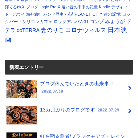
澤てるゆき
ブログ
Logic Pro X
遠い昔の未来の記憶
Kindle
デヴィッ
小説
PLANET CITY
昔の記憶
ロッ
ド・ボウイ
海外旅行
バンド歴史
ド
みょうが
クバー・シリコンカフェ
ロックアルバム31
ゴンゾ
日本映
コロナウィルス
妻のりこ
テラ
doTERRA
画
新着エントリー
ブログ休んでいたときの出来事-1
2022.07.30
13カ月ぶりのブログです
2022.07.29
虹を翔る覇者/ブラックモアズ・レイン