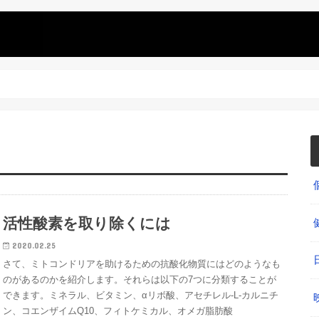
活性酸素を取り除くには
2020.02.25
さて、ミトコンドリアを助けるための抗酸化物質にはどのようなも
のがあるのかを紹介します。それらは以下の7つに分類することが
できます。ミネラル、ビタミン、αリボ酸、アセチレル-L-カルニチ
ン、コエンザイムQ10、フィトケミカル、オメガ脂肪酸