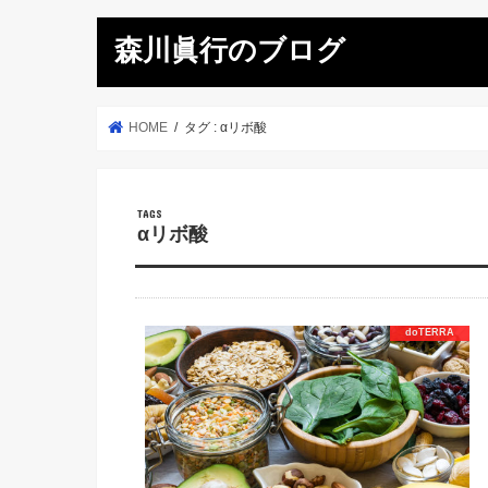
森川眞行のブログ
HOME
タグ : αリボ酸
αリボ酸
doTERRA