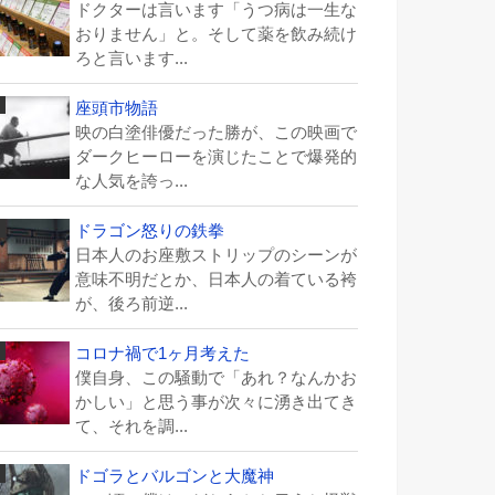
ドクターは言います「うつ病は一生な
おりません」と。そして薬を飲み続け
ろと言います...
座頭市物語
映の白塗俳優だった勝が、この映画で
ダークヒーローを演じたことで爆発的
な人気を誇っ...
ドラゴン怒りの鉄拳
日本人のお座敷ストリップのシーンが
意味不明だとか、日本人の着ている袴
が、後ろ前逆...
コロナ禍で1ヶ月考えた
僕自身、この騒動で「あれ？なんかお
かしい」と思う事が次々に湧き出てき
て、それを調...
ドゴラとバルゴンと大魔神