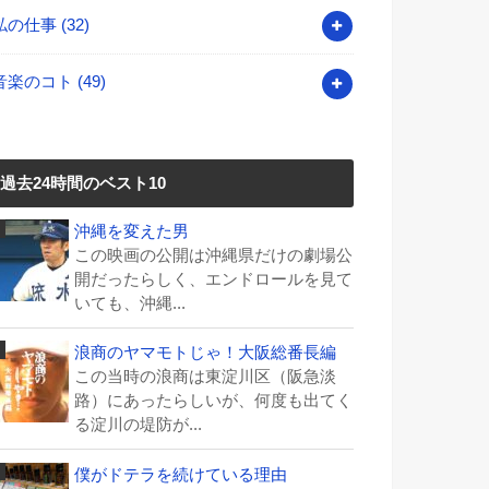
私の仕事
(32)
音楽のコト
(49)
過去24時間のベスト10
沖縄を変えた男
この映画の公開は沖縄県だけの劇場公
開だったらしく、エンドロールを見て
いても、沖縄...
浪商のヤマモトじゃ！大阪総番長編
この当時の浪商は東淀川区（阪急淡
路）にあったらしいが、何度も出てく
る淀川の堤防が...
僕がドテラを続けている理由