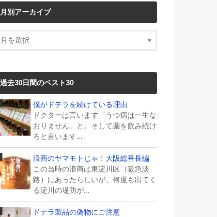
月別アーカイブ
過去30日間のベスト30
僕がドテラを続けている理由
ドクターは言います「うつ病は一生な
おりません」と。そして薬を飲み続け
ろと言います...
浪商のヤマモトじゃ！大阪総番長編
この当時の浪商は東淀川区（阪急淡
路）にあったらしいが、何度も出てく
る淀川の堤防が...
ドテラ製品の偽物にご注意