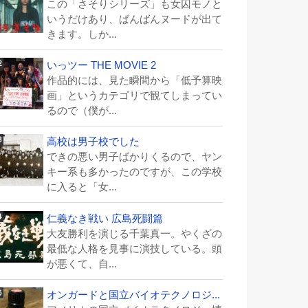
この「さそりシリーズ」も女囚モノと
いうだけあり、ばんばんヌードが出て
きます。しか...
いっツー THE MOVIE 2
作品的には、見た瞬間から「低予算映
画」というカテゴリで観てしまってい
るので（僕が...
高校は男子校でした
できの悪い男子ばかりくるので、ヤン
キー系も多かったのですが、この学校
に入ると「女...
仁義なき戦い 広島死闘篇
大友勝利を演じる千葉真一。やくざの
最低な人格を見事に演技している。頭
が悪くて、自...
オンガードと国立バイオテクノロジ...