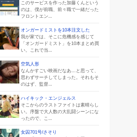
このサービスを作った加藤くんという
のは、僕が前職、前々職で一緒だった
フロントエン...
オンガードミストを10本注文した
我が家では、そこに危機感を感じて
「オンガードミスト」を10本まとめ買
い。これで当...
空気人形
なんかすごい映画だなあ…と思って、
思わずサーチしてしまった。それもそ
のはず、監督...
ハイキック・エンジェルス
そこからのラストファイトは素晴らし
い。序盤で大人数の大乱闘シーンにな
ったので、こ...
女囚701号/さそり