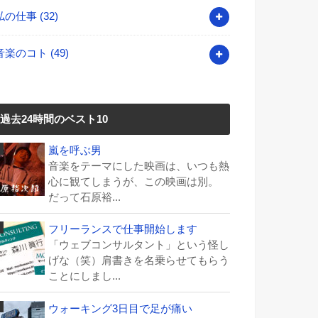
私の仕事
(32)
音楽のコト
(49)
過去24時間のベスト10
嵐を呼ぶ男
音楽をテーマにした映画は、いつも熱
心に観てしまうが、この映画は別。
だって石原裕...
フリーランスで仕事開始します
「ウェブコンサルタント」という怪し
げな（笑）肩書きを名乗らせてもらう
ことにしまし...
ウォーキング3日目で足が痛い