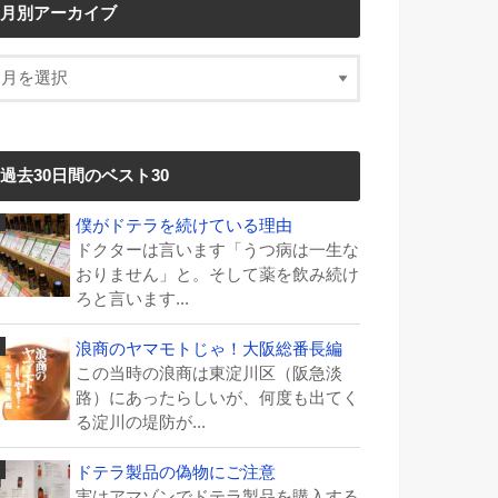
月別アーカイブ
過去30日間のベスト30
僕がドテラを続けている理由
ドクターは言います「うつ病は一生な
おりません」と。そして薬を飲み続け
ろと言います...
浪商のヤマモトじゃ！大阪総番長編
この当時の浪商は東淀川区（阪急淡
路）にあったらしいが、何度も出てく
る淀川の堤防が...
ドテラ製品の偽物にご注意
実はアマゾンでドテラ製品を購入する