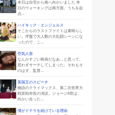
本日は自宅から南へ向かいました 本
日のウォーキングは南方面。うちを起
点...
ハイキック・エンジェルス
そこからのラストファイトは素晴らし
い。序盤で大人数の大乱闘シーンにな
ったので、こ...
空気人形
なんかすごい映画だなあ…と思って、
思わずサーチしてしまった。それもそ
のはず、監督...
英国王のスピーチ
物語のクライマックス、第二次世界大
戦宣戦布告の演説。ジョージ6世は、
向かい合った...
僕がドテラを続けている理由