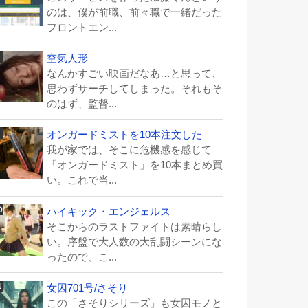
のは、僕が前職、前々職で一緒だった
フロントエン...
空気人形
なんかすごい映画だなあ…と思って、
思わずサーチしてしまった。それもそ
のはず、監督...
オンガードミストを10本注文した
我が家では、そこに危機感を感じて
「オンガードミスト」を10本まとめ買
い。これで当...
ハイキック・エンジェルス
そこからのラストファイトは素晴らし
い。序盤で大人数の大乱闘シーンにな
ったので、こ...
女囚701号/さそり
この「さそりシリーズ」も女囚モノと