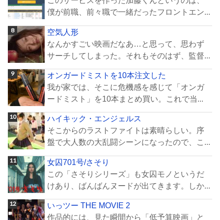
このサービスを作った加藤くんというのは、
僕が前職、前々職で一緒だったフロントエン...
空気人形
なんかすごい映画だなあ…と思って、思わず
サーチしてしまった。それもそのはず、監督...
オンガードミストを10本注文した
我が家では、そこに危機感を感じて「オンガ
ードミスト」を10本まとめ買い。これで当...
ハイキック・エンジェルス
そこからのラストファイトは素晴らしい。序
盤で大人数の大乱闘シーンになったので、こ...
女囚701号/さそり
この「さそりシリーズ」も女囚モノというだ
けあり、ばんばんヌードが出てきます。しか...
いっツー THE MOVIE 2
作品的には、見た瞬間から「低予算映画」と