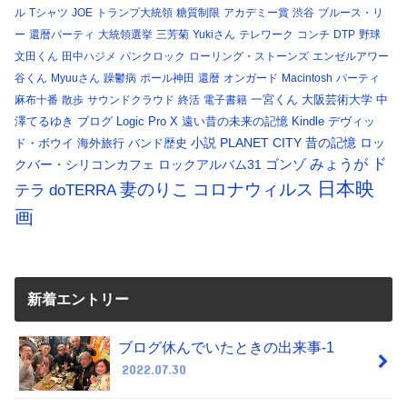
ル
Tシャツ
JOE
トランプ大統領
糖質制限
アカデミー賞
渋谷
ブルース・リ
ー
還暦パーティ
大統領選挙
三芳菊
Yukiさん
テレワーク
コンチ
DTP
野球
文田くん
田中ハジメ
パンクロック
ローリング・ストーンズ
エンゼルアワー
谷くん
Myuuさん
躁鬱病
ポール神田
還暦
オンガード
Macintosh
パーティ
一宮くん
大阪芸術大学
中
麻布十番
散歩
サウンドクラウド
終活
電子書籍
澤てるゆき
ブログ
Logic Pro X
遠い昔の未来の記憶
Kindle
デヴィッ
小説
PLANET CITY
昔の記憶
ロッ
ド・ボウイ
海外旅行
バンド歴史
ド
みょうが
クバー・シリコンカフェ
ロックアルバム31
ゴンゾ
日本映
コロナウィルス
妻のりこ
テラ
doTERRA
画
新着エントリー
ブログ休んでいたときの出来事-1
2022.07.30