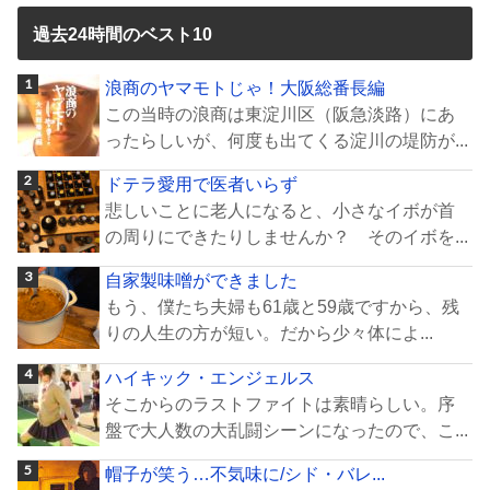
過去24時間のベスト10
浪商のヤマモトじゃ！大阪総番長編
この当時の浪商は東淀川区（阪急淡路）にあ
ったらしいが、何度も出てくる淀川の堤防が...
ドテラ愛用で医者いらず
悲しいことに老人になると、小さなイボが首
の周りにできたりしませんか？ そのイボを...
自家製味噌ができました
もう、僕たち夫婦も61歳と59歳ですから、残
りの人生の方が短い。だから少々体によ...
ハイキック・エンジェルス
そこからのラストファイトは素晴らしい。序
盤で大人数の大乱闘シーンになったので、こ...
帽子が笑う…不気味に/シド・バレ...