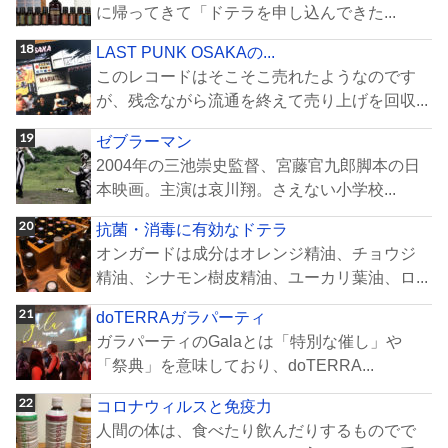
に帰ってきて「ドテラを申し込んできた...
LAST PUNK OSAKAの...
このレコードはそこそこ売れたようなのです
が、残念ながら流通を終えて売り上げを回収...
ゼブラーマン
2004年の三池崇史監督、宮藤官九郎脚本の日
本映画。主演は哀川翔。さえない小学校...
抗菌・消毒に有効なドテラ
オンガードは成分はオレンジ精油、チョウジ
精油、シナモン樹皮精油、ユーカリ葉油、ロ...
doTERRAガラパーティ
ガラパーティのGalaとは「特別な催し」や
「祭典」を意味しており、doTERRA...
コロナウィルスと免疫力
人間の体は、食べたり飲んだりするものでで