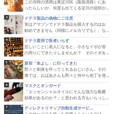
この当時の浪商は東淀川区（阪急淡路）にあ
ったらしいが、何度も出てくる淀川の堤防が...
ドテラ製品の偽物にご注意
実はアマゾンでドテラ製品を購入するのはお
勧めできません（同様にメルカリでも）。な...
ドテラ愛用で医者いらず
悲しいことに老人になると、小さなイボが首
の周りにできたりしませんか？ そのイボを...
新宿「魚よし」に行ってきた
黙々と刺身を作ってくれるおじいさん。その
奥では、おばあさんも黙々と何やら包丁を使...
マスクとオンガード
「エッセンシャルオイルにそんな強力な殺菌
効果があるのか？」と思われる方もいらっし...
ディレクトリマップ自動生成サービ...