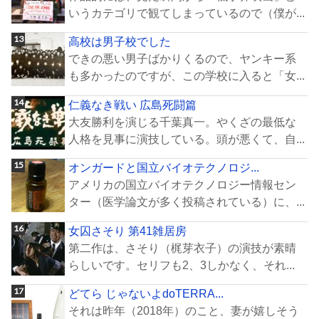
いうカテゴリで観てしまっているので（僕が...
高校は男子校でした
できの悪い男子ばかりくるので、ヤンキー系
も多かったのですが、この学校に入ると「女...
仁義なき戦い 広島死闘篇
大友勝利を演じる千葉真一。やくざの最低な
人格を見事に演技している。頭が悪くて、自...
オンガードと国立バイオテクノロジ...
アメリカの国立バイオテクノロジー情報セン
ター（医学論文が多く投稿されている）に、...
女囚さそり 第41雑居房
第二作は、さそり（梶芽衣子）の演技が素晴
らしいです。セリフも2、3しかなく、それ...
どてら じゃないよdoTERRA...
それは昨年（2018年）のこと、妻が嬉しそう