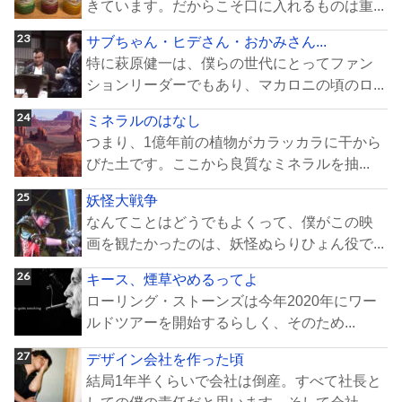
きています。だからこそ口に入れるものは重...
サブちゃん・ヒデさん・おかみさん...
特に萩原健一は、僕らの世代にとってファン
ションリーダーでもあり、マカロニの頃のロ...
ミネラルのはなし
つまり、1億年前の植物がカラッカラに干から
びた土です。ここから良質なミネラルを抽...
妖怪大戦争
なんてことはどうでもよくって、僕がこの映
画を観たかったのは、妖怪ぬらりひょん役で...
キース、煙草やめるってよ
ローリング・ストーンズは今年2020年にワー
ルドツアーを開始するらしく、そのため...
デザイン会社を作った頃
結局1年半くらいで会社は倒産。すべて社長と
しての僕の責任だと思います。そして会社...