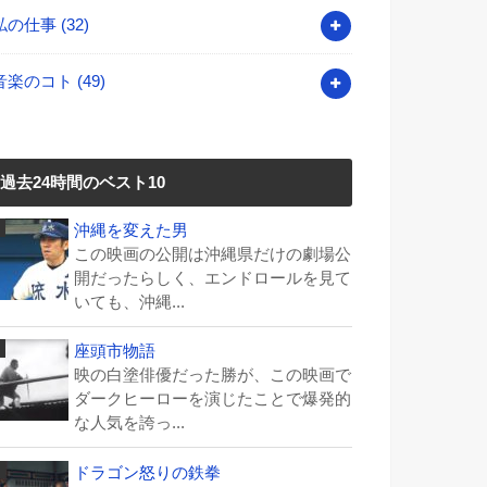
私の仕事
(32)
音楽のコト
(49)
過去24時間のベスト10
沖縄を変えた男
この映画の公開は沖縄県だけの劇場公
開だったらしく、エンドロールを見て
いても、沖縄...
座頭市物語
映の白塗俳優だった勝が、この映画で
ダークヒーローを演じたことで爆発的
な人気を誇っ...
ドラゴン怒りの鉄拳