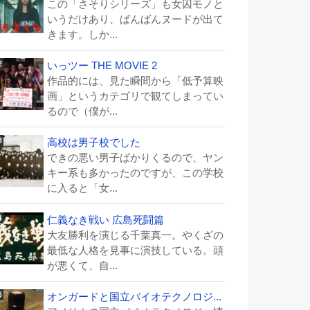
この「さそりシリーズ」も女囚モノと
いうだけあり、ばんばんヌードが出て
きます。しか...
いっツー THE MOVIE 2
作品的には、見た瞬間から「低予算映
画」というカテゴリで観てしまってい
るので（僕が...
高校は男子校でした
できの悪い男子ばかりくるので、ヤン
キー系も多かったのですが、この学校
に入ると「女...
仁義なき戦い 広島死闘篇
大友勝利を演じる千葉真一。やくざの
最低な人格を見事に演技している。頭
が悪くて、自...
オンガードと国立バイオテクノロジ...