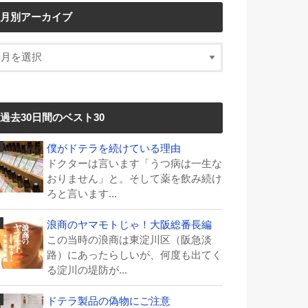
月別アーカイブ
過去30日間のベスト30
僕がドテラを続けている理由
ドクターは言います「うつ病は一生な
おりません」と。そして薬を飲み続け
ろと言います...
浪商のヤマモトじゃ！大阪総番長編
この当時の浪商は東淀川区（阪急淡
路）にあったらしいが、何度も出てく
る淀川の堤防が...
ドテラ製品の偽物にご注意