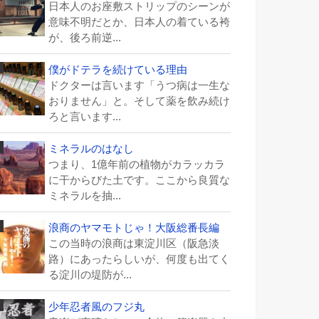
日本人のお座敷ストリップのシーンが
意味不明だとか、日本人の着ている袴
が、後ろ前逆...
僕がドテラを続けている理由
ドクターは言います「うつ病は一生な
おりません」と。そして薬を飲み続け
ろと言います...
ミネラルのはなし
つまり、1億年前の植物がカラッカラ
に干からびた土です。ここから良質な
ミネラルを抽...
浪商のヤマモトじゃ！大阪総番長編
この当時の浪商は東淀川区（阪急淡
路）にあったらしいが、何度も出てく
る淀川の堤防が...
少年忍者風のフジ丸