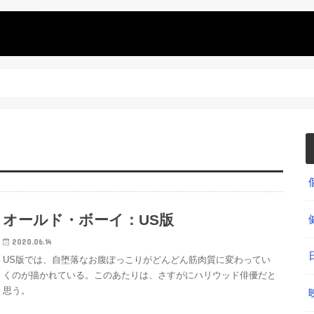
オールド・ボーイ：US版
2020.06.14
US版では、自堕落なお腹ぽっこりがどんどん筋肉質に変わってい
くのが描かれている。このあたりは、さすがにハリウッド俳優だと
思う。