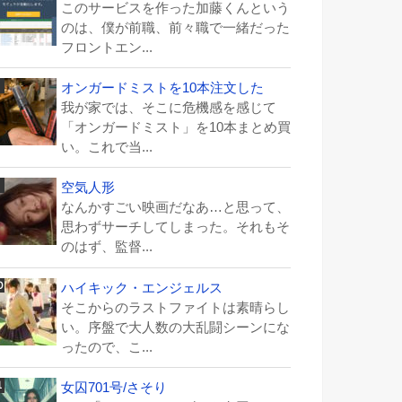
このサービスを作った加藤くんという
のは、僕が前職、前々職で一緒だった
フロントエン...
オンガードミストを10本注文した
我が家では、そこに危機感を感じて
「オンガードミスト」を10本まとめ買
い。これで当...
空気人形
なんかすごい映画だなあ…と思って、
思わずサーチしてしまった。それもそ
のはず、監督...
ハイキック・エンジェルス
そこからのラストファイトは素晴らし
い。序盤で大人数の大乱闘シーンにな
ったので、こ...
女囚701号/さそり