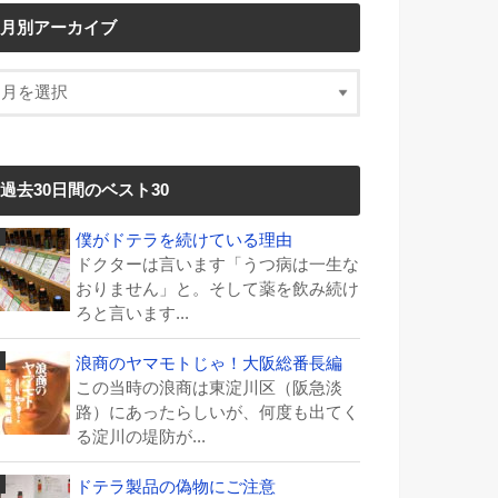
月別アーカイブ
過去30日間のベスト30
僕がドテラを続けている理由
ドクターは言います「うつ病は一生な
おりません」と。そして薬を飲み続け
ろと言います...
浪商のヤマモトじゃ！大阪総番長編
この当時の浪商は東淀川区（阪急淡
路）にあったらしいが、何度も出てく
る淀川の堤防が...
ドテラ製品の偽物にご注意