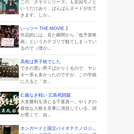
この「さそりシリーズ」も女囚モノと
いうだけあり、ばんばんヌードが出て
きます。しか...
いっツー THE MOVIE 2
作品的には、見た瞬間から「低予算映
画」というカテゴリで観てしまってい
るので（僕が...
高校は男子校でした
できの悪い男子ばかりくるので、ヤン
キー系も多かったのですが、この学校
に入ると「女...
仁義なき戦い 広島死闘篇
大友勝利を演じる千葉真一。やくざの
最低な人格を見事に演技している。頭
が悪くて、自...
オンガードと国立バイオテクノロジ...