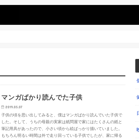
マンガばかり読んでた子供
2019.05.07
子供の頃を思い出してみると、僕はマンガばかり読んでいた子供で
した。そして、うちの母親の実家は紙問屋で家にはたくさんの紙と
筆記用具があったので、小さい頃から絵ばっかり描いていました。
もちろん明るい時間は外で走り回っている子供でしたが、家に帰る