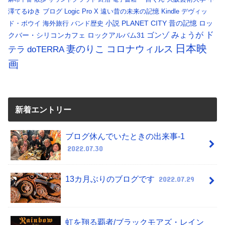
澤てるゆき
ブログ
Logic Pro X
遠い昔の未来の記憶
Kindle
デヴィッ
小説
PLANET CITY
昔の記憶
ロッ
ド・ボウイ
海外旅行
バンド歴史
ド
みょうが
クバー・シリコンカフェ
ロックアルバム31
ゴンゾ
日本映
コロナウィルス
妻のりこ
テラ
doTERRA
画
新着エントリー
ブログ休んでいたときの出来事-1
2022.07.30
13カ月ぶりのブログです
2022.07.29
虹を翔る覇者/ブラックモアズ・レイン