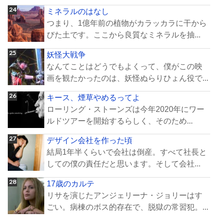
ミネラルのはなし
つまり、1億年前の植物がカラッカラに干から
びた土です。ここから良質なミネラルを抽...
妖怪大戦争
なんてことはどうでもよくって、僕がこの映
画を観たかったのは、妖怪ぬらりひょん役で...
キース、煙草やめるってよ
ローリング・ストーンズは今年2020年にワー
ルドツアーを開始するらしく、そのため...
デザイン会社を作った頃
結局1年半くらいで会社は倒産。すべて社長と
しての僕の責任だと思います。そして会社...
17歳のカルテ
リサを演じたアンジェリーナ・ジョリーはす
ごい。病棟のボス的存在で、脱獄の常習犯。...