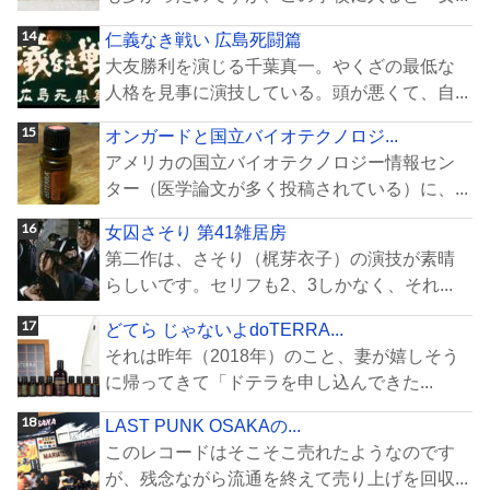
仁義なき戦い 広島死闘篇
大友勝利を演じる千葉真一。やくざの最低な
人格を見事に演技している。頭が悪くて、自...
オンガードと国立バイオテクノロジ...
アメリカの国立バイオテクノロジー情報セン
ター（医学論文が多く投稿されている）に、...
女囚さそり 第41雑居房
第二作は、さそり（梶芽衣子）の演技が素晴
らしいです。セリフも2、3しかなく、それ...
どてら じゃないよdoTERRA...
それは昨年（2018年）のこと、妻が嬉しそう
に帰ってきて「ドテラを申し込んできた...
LAST PUNK OSAKAの...
このレコードはそこそこ売れたようなのです
が、残念ながら流通を終えて売り上げを回収...