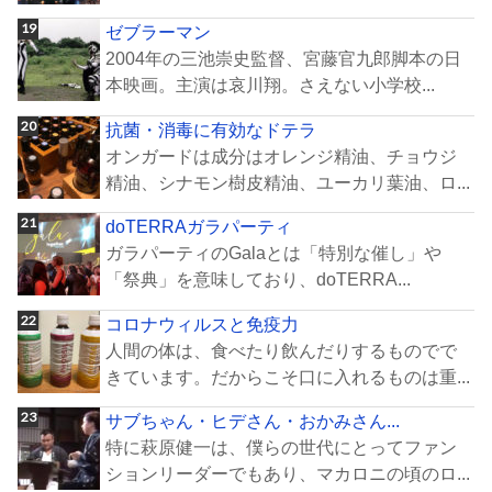
ゼブラーマン
2004年の三池崇史監督、宮藤官九郎脚本の日
本映画。主演は哀川翔。さえない小学校...
抗菌・消毒に有効なドテラ
オンガードは成分はオレンジ精油、チョウジ
精油、シナモン樹皮精油、ユーカリ葉油、ロ...
doTERRAガラパーティ
ガラパーティのGalaとは「特別な催し」や
「祭典」を意味しており、doTERRA...
コロナウィルスと免疫力
人間の体は、食べたり飲んだりするものでで
きています。だからこそ口に入れるものは重...
サブちゃん・ヒデさん・おかみさん...
特に萩原健一は、僕らの世代にとってファン
ションリーダーでもあり、マカロニの頃のロ...