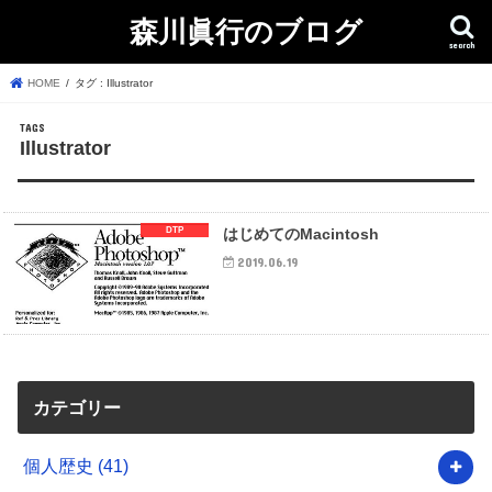
森川眞行のブログ
search
HOME
タグ : Illustrator
Illustrator
DTP
はじめてのMacintosh
2019.06.19
カテゴリー
個人歴史
(41)