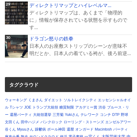
ディレクトリマップとハイレベルマ...
ディレクトリマップは、あくまで「物理的
に」情報が保存されている状態を示すもので
す...
ドラゴン怒りの鉄拳
日本人のお座敷ストリップのシーンが意味不
明だとか、日本人の着ている袴が、後ろ前逆...
タグクラウド
ウォーキング
くまさん
ダイエット
ソルトレイクシティ
エッセンシャルオイ
ル
Tシャツ
JOE
トランプ大統領
糖質制限
アカデミー賞
渋谷
ブルース・リ
ー
還暦パーティ
大統領選挙
三芳菊
Yukiさん
テレワーク
コンチ
DTP
野球
文田くん
田中ハジメ
パンクロック
ローリング・ストーンズ
エンゼルアワー
谷くん
Myuuさん
躁鬱病
ポール神田
還暦
オンガード
Macintosh
パーティ
一宮くん
大阪芸術大学
中
麻布十番
散歩
サウンドクラウド
終活
電子書籍