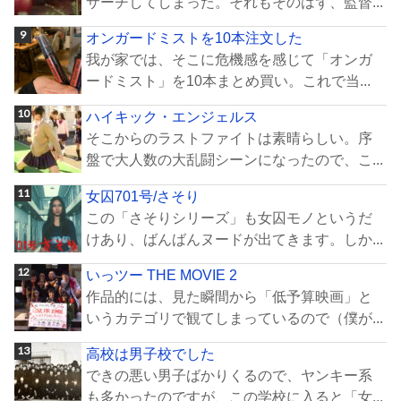
サーチしてしまった。それもそのはず、監督...
オンガードミストを10本注文した
我が家では、そこに危機感を感じて「オンガ
ードミスト」を10本まとめ買い。これで当...
ハイキック・エンジェルス
そこからのラストファイトは素晴らしい。序
盤で大人数の大乱闘シーンになったので、こ...
女囚701号/さそり
この「さそりシリーズ」も女囚モノというだ
けあり、ばんばんヌードが出てきます。しか...
いっツー THE MOVIE 2
作品的には、見た瞬間から「低予算映画」と
いうカテゴリで観てしまっているので（僕が...
高校は男子校でした
できの悪い男子ばかりくるので、ヤンキー系
も多かったのですが、この学校に入ると「女...