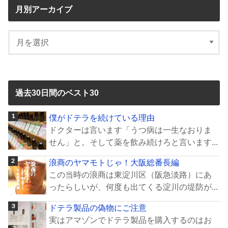
月別アーカイブ
過去30日間のベスト30
僕がドテラを続けている理由
ドクターは言います「うつ病は一生なおりま
せん」と。そして薬を飲み続けろと言います...
浪商のヤマモトじゃ！大阪総番長編
この当時の浪商は東淀川区（阪急淡路）にあ
ったらしいが、何度も出てくる淀川の堤防が...
ドテラ製品の偽物にご注意
実はアマゾンでドテラ製品を購入するのはお