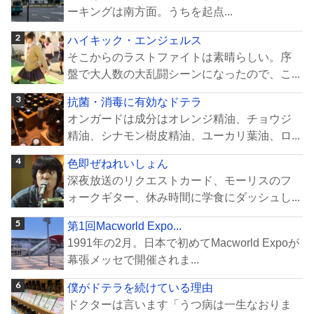
ーキングは南方面。うちを起点...
ハイキック・エンジェルス
そこからのラストファイトは素晴らしい。序
盤で大人数の大乱闘シーンになったので、こ...
抗菌・消毒に有効なドテラ
オンガードは成分はオレンジ精油、チョウジ
精油、シナモン樹皮精油、ユーカリ葉油、ロ...
色即ぜねれいしょん
深夜放送のリクエストカード、モーリスのフ
ォークギター、休み時間に学食にダッシュし...
第1回Macworld Expo...
1991年の2月。日本で初めてMacworld Expoが
幕張メッセで開催されま...
僕がドテラを続けている理由
ドクターは言います「うつ病は一生なおりま