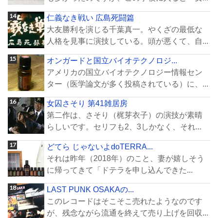
仁義なき戦い 広島死闘篇
大友勝利を演じる千葉真一。やくざの最低な
人格を見事に演技している。頭が悪くて、自...
オンガードと国立バイオテクノロジ...
アメリカの国立バイオテクノロジー情報セン
ター（医学論文が多く投稿されている）に、...
女囚さそり 第41雑居房
第二作は、さそり（梶芽衣子）の演技が素晴
らしいです。セリフも2、3しかなく、それ...
どてら じゃないよdoTERRA...
それは昨年（2018年）のこと、妻が嬉しそう
に帰ってきて「ドテラを申し込んできた...
LAST PUNK OSAKAの...
このレコードはそこそこ売れたようなのです
が、残念ながら流通を終えて売り上げを回収...