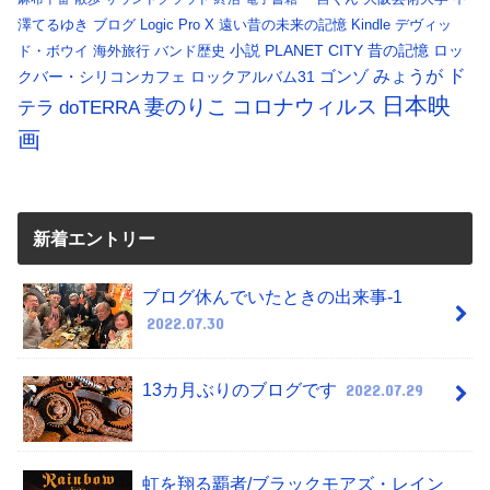
澤てるゆき
ブログ
Logic Pro X
遠い昔の未来の記憶
Kindle
デヴィッ
小説
PLANET CITY
昔の記憶
ロッ
ド・ボウイ
海外旅行
バンド歴史
ド
みょうが
クバー・シリコンカフェ
ロックアルバム31
ゴンゾ
日本映
コロナウィルス
妻のりこ
テラ
doTERRA
画
新着エントリー
ブログ休んでいたときの出来事-1
2022.07.30
13カ月ぶりのブログです
2022.07.29
虹を翔る覇者/ブラックモアズ・レイン