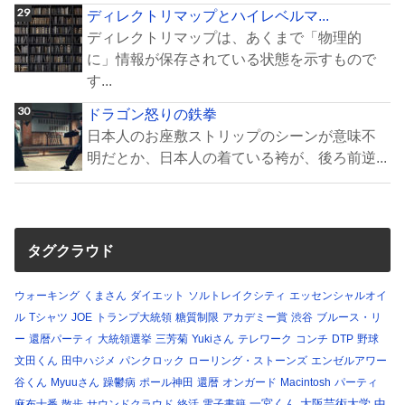
ディレクトリマップとハイレベルマ...
ディレクトリマップは、あくまで「物理的
に」情報が保存されている状態を示すもので
す...
ドラゴン怒りの鉄拳
日本人のお座敷ストリップのシーンが意味不
明だとか、日本人の着ている袴が、後ろ前逆...
タグクラウド
ウォーキング
くまさん
ダイエット
ソルトレイクシティ
エッセンシャルオイ
ル
Tシャツ
JOE
トランプ大統領
糖質制限
アカデミー賞
渋谷
ブルース・リ
ー
還暦パーティ
大統領選挙
三芳菊
Yukiさん
テレワーク
コンチ
DTP
野球
文田くん
田中ハジメ
パンクロック
ローリング・ストーンズ
エンゼルアワー
谷くん
Myuuさん
躁鬱病
ポール神田
還暦
オンガード
Macintosh
パーティ
一宮くん
大阪芸術大学
中
麻布十番
散歩
サウンドクラウド
終活
電子書籍