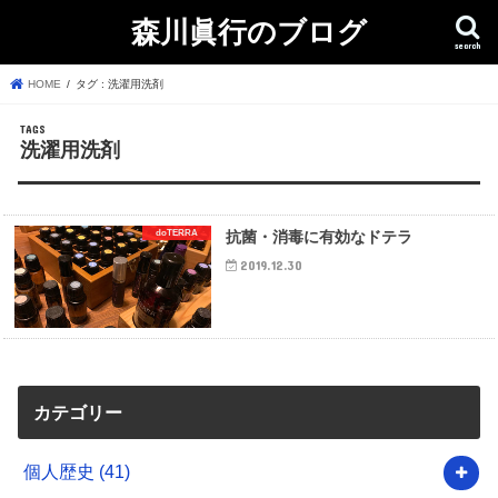
森川眞行のブログ
search
HOME
タグ : 洗濯用洗剤
洗濯用洗剤
doTERRA
抗菌・消毒に有効なドテラ
2019.12.30
カテゴリー
個人歴史
(41)