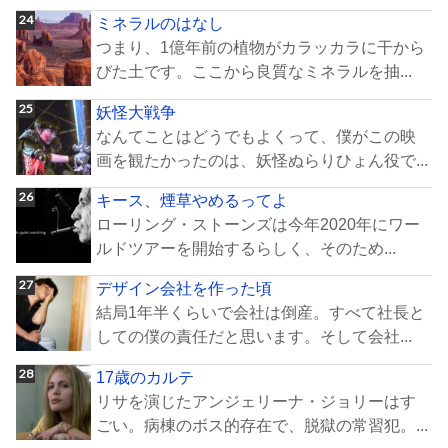
ミネラルのはなし
つまり、1億年前の植物がカラッカラに干から
びた土です。ここから良質なミネラルを抽...
妖怪大戦争
なんてことはどうでもよくって、僕がこの映
画を観たかったのは、妖怪ぬらりひょん役で...
キース、煙草やめるってよ
ローリング・ストーンズは今年2020年にワー
ルドツアーを開始するらしく、そのため...
デザイン会社を作った頃
結局1年半くらいで会社は倒産。すべて社長と
しての僕の責任だと思います。そして会社...
17歳のカルテ
リサを演じたアンジェリーナ・ジョリーはす
ごい。病棟のボス的存在で、脱獄の常習犯。...