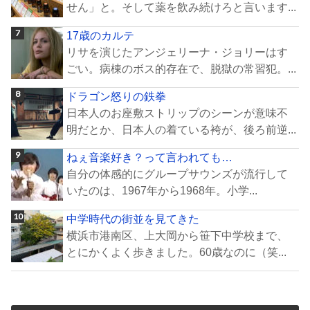
せん」と。そして薬を飲み続けろと言います...
17歳のカルテ
リサを演じたアンジェリーナ・ジョリーはす
ごい。病棟のボス的存在で、脱獄の常習犯。...
ドラゴン怒りの鉄拳
日本人のお座敷ストリップのシーンが意味不
明だとか、日本人の着ている袴が、後ろ前逆...
ねぇ音楽好き？って言われても…
自分の体感的にグループサウンズが流行して
いたのは、1967年から1968年。小学...
中学時代の街並を見てきた
横浜市港南区、上大岡から笹下中学校まで、
とにかくよく歩きました。60歳なのに（笑...