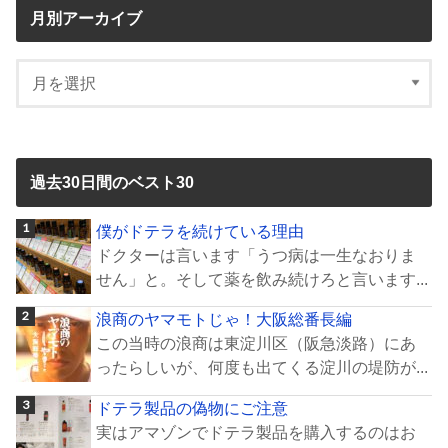
月別アーカイブ
過去30日間のベスト30
僕がドテラを続けている理由
ドクターは言います「うつ病は一生なおりま
せん」と。そして薬を飲み続けろと言います...
浪商のヤマモトじゃ！大阪総番長編
この当時の浪商は東淀川区（阪急淡路）にあ
ったらしいが、何度も出てくる淀川の堤防が...
ドテラ製品の偽物にご注意
実はアマゾンでドテラ製品を購入するのはお