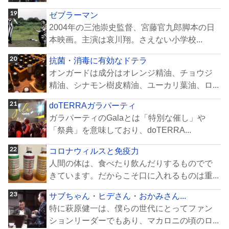
ゼブラーマン
2004年の三池崇史監督、宮藤官九郎脚本の日
本映画。主演は哀川翔。さえない小学校...
抗菌・消毒に有効なドテラ
オンガードは成分はオレンジ精油、チョウジ
精油、シナモン樹皮精油、ユーカリ葉油、ロ...
doTERRAガラパーティ
ガラパーティのGalaとは「特別な催し」や
「祭典」を意味しており、doTERRA...
コロナウィルスと免疫力
人間の体は、食べたり飲んだりするものでで
きています。だからこそ口に入れるものは重...
サブちゃん・ヒデさん・おかみさん...
特に萩原健一は、僕らの世代にとってファン
ションリーダーでもあり、マカロニの頃のロ...