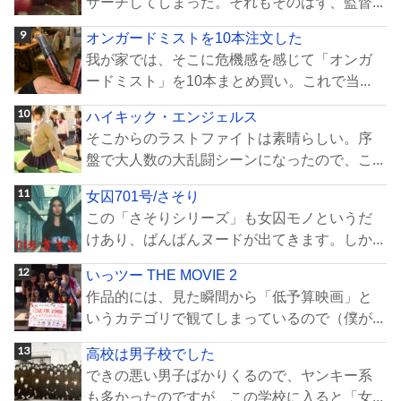
サーチしてしまった。それもそのはず、監督...
オンガードミストを10本注文した
我が家では、そこに危機感を感じて「オンガ
ードミスト」を10本まとめ買い。これで当...
ハイキック・エンジェルス
そこからのラストファイトは素晴らしい。序
盤で大人数の大乱闘シーンになったので、こ...
女囚701号/さそり
この「さそりシリーズ」も女囚モノというだ
けあり、ばんばんヌードが出てきます。しか...
いっツー THE MOVIE 2
作品的には、見た瞬間から「低予算映画」と
いうカテゴリで観てしまっているので（僕が...
高校は男子校でした
できの悪い男子ばかりくるので、ヤンキー系
も多かったのですが、この学校に入ると「女...