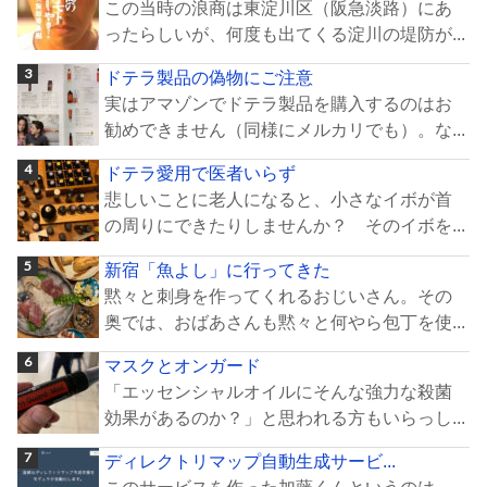
この当時の浪商は東淀川区（阪急淡路）にあ
ったらしいが、何度も出てくる淀川の堤防が...
ドテラ製品の偽物にご注意
実はアマゾンでドテラ製品を購入するのはお
勧めできません（同様にメルカリでも）。な...
ドテラ愛用で医者いらず
悲しいことに老人になると、小さなイボが首
の周りにできたりしませんか？ そのイボを...
新宿「魚よし」に行ってきた
黙々と刺身を作ってくれるおじいさん。その
奥では、おばあさんも黙々と何やら包丁を使...
マスクとオンガード
「エッセンシャルオイルにそんな強力な殺菌
効果があるのか？」と思われる方もいらっし...
ディレクトリマップ自動生成サービ...