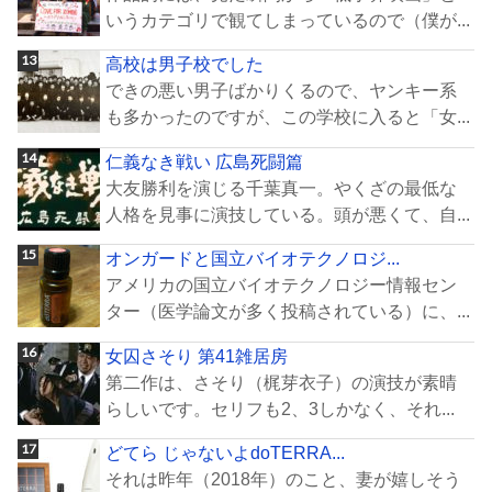
いうカテゴリで観てしまっているので（僕が...
高校は男子校でした
できの悪い男子ばかりくるので、ヤンキー系
も多かったのですが、この学校に入ると「女...
仁義なき戦い 広島死闘篇
大友勝利を演じる千葉真一。やくざの最低な
人格を見事に演技している。頭が悪くて、自...
オンガードと国立バイオテクノロジ...
アメリカの国立バイオテクノロジー情報セン
ター（医学論文が多く投稿されている）に、...
女囚さそり 第41雑居房
第二作は、さそり（梶芽衣子）の演技が素晴
らしいです。セリフも2、3しかなく、それ...
どてら じゃないよdoTERRA...
それは昨年（2018年）のこと、妻が嬉しそう