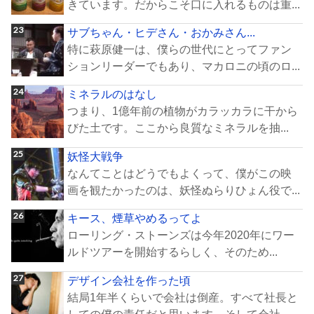
きています。だからこそ口に入れるものは重...
サブちゃん・ヒデさん・おかみさん...
特に萩原健一は、僕らの世代にとってファン
ションリーダーでもあり、マカロニの頃のロ...
ミネラルのはなし
つまり、1億年前の植物がカラッカラに干から
びた土です。ここから良質なミネラルを抽...
妖怪大戦争
なんてことはどうでもよくって、僕がこの映
画を観たかったのは、妖怪ぬらりひょん役で...
キース、煙草やめるってよ
ローリング・ストーンズは今年2020年にワー
ルドツアーを開始するらしく、そのため...
デザイン会社を作った頃
結局1年半くらいで会社は倒産。すべて社長と
しての僕の責任だと思います。そして会社...