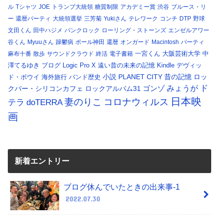
ル
Tシャツ
JOE
トランプ大統領
糖質制限
アカデミー賞
渋谷
ブルース・リ
ー
還暦パーティ
大統領選挙
三芳菊
Yukiさん
テレワーク
コンチ
DTP
野球
文田くん
田中ハジメ
パンクロック
ローリング・ストーンズ
エンゼルアワー
谷くん
Myuuさん
躁鬱病
ポール神田
還暦
オンガード
Macintosh
パーティ
一宮くん
大阪芸術大学
中
麻布十番
散歩
サウンドクラウド
終活
電子書籍
澤てるゆき
ブログ
Logic Pro X
遠い昔の未来の記憶
Kindle
デヴィッ
小説
PLANET CITY
昔の記憶
ロッ
ド・ボウイ
海外旅行
バンド歴史
ド
みょうが
クバー・シリコンカフェ
ロックアルバム31
ゴンゾ
日本映
コロナウィルス
妻のりこ
テラ
doTERRA
画
新着エントリー
ブログ休んでいたときの出来事-1
2022.07.30