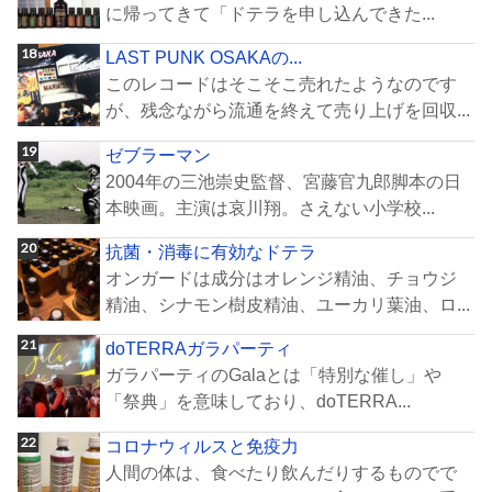
に帰ってきて「ドテラを申し込んできた...
LAST PUNK OSAKAの...
このレコードはそこそこ売れたようなのです
が、残念ながら流通を終えて売り上げを回収...
ゼブラーマン
2004年の三池崇史監督、宮藤官九郎脚本の日
本映画。主演は哀川翔。さえない小学校...
抗菌・消毒に有効なドテラ
オンガードは成分はオレンジ精油、チョウジ
精油、シナモン樹皮精油、ユーカリ葉油、ロ...
doTERRAガラパーティ
ガラパーティのGalaとは「特別な催し」や
「祭典」を意味しており、doTERRA...
コロナウィルスと免疫力
人間の体は、食べたり飲んだりするものでで