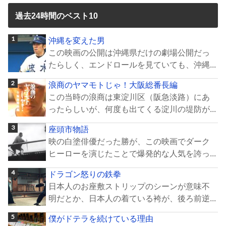
過去24時間のベスト10
沖縄を変えた男
この映画の公開は沖縄県だけの劇場公開だっ
たらしく、エンドロールを見ていても、沖縄...
浪商のヤマモトじゃ！大阪総番長編
この当時の浪商は東淀川区（阪急淡路）にあ
ったらしいが、何度も出てくる淀川の堤防が...
座頭市物語
映の白塗俳優だった勝が、この映画でダーク
ヒーローを演じたことで爆発的な人気を誇っ...
ドラゴン怒りの鉄拳
日本人のお座敷ストリップのシーンが意味不
明だとか、日本人の着ている袴が、後ろ前逆...
僕がドテラを続けている理由