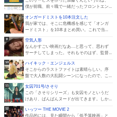
このサービスを作った加藤くんというのは、
僕が前職、前々職で一緒だったフロントエン...
オンガードミストを10本注文した
我が家では、そこに危機感を感じて「オンガ
ードミスト」を10本まとめ買い。これで当...
空気人形
なんかすごい映画だなあ…と思って、思わず
サーチしてしまった。それもそのはず、監督...
ハイキック・エンジェルス
そこからのラストファイトは素晴らしい。序
盤で大人数の大乱闘シーンになったので、こ...
女囚701号/さそり
この「さそりシリーズ」も女囚モノというだ
けあり、ばんばんヌードが出てきます。しか...
いっツー THE MOVIE 2
作品的には、見た瞬間から「低予算映画」と