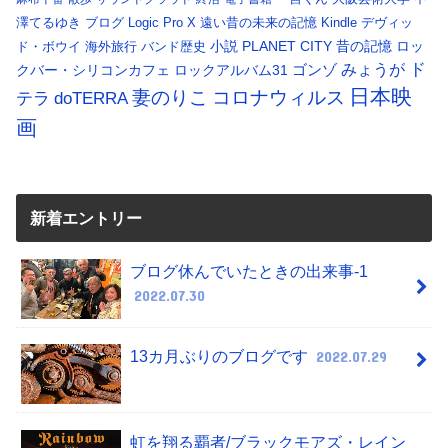
澤てるゆき
ブログ
Logic Pro X
遠い昔の未来の記憶
Kindle
デヴィッ
小説
PLANET CITY
昔の記憶
ロッ
ド・ボウイ
海外旅行
バンド歴史
ド
みょうが
クバー・シリコンカフェ
ロックアルバム31
ゴンゾ
日本映
コロナウィルス
妻のりこ
テラ
doTERRA
画
新着エントリー
ブログ休んでいたときの出来事-1
2022.07.30
13カ月ぶりのブログです
2022.07.29
虹を翔る覇者/ブラックモアズ・レイン