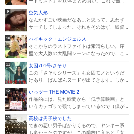
ードミスト」を10本まとめ買い。これで当...
空気人形
なんかすごい映画だなあ…と思って、思わず
サーチしてしまった。それもそのはず、監督...
ハイキック・エンジェルス
そこからのラストファイトは素晴らしい。序
盤で大人数の大乱闘シーンになったので、こ...
女囚701号/さそり
この「さそりシリーズ」も女囚モノというだ
けあり、ばんばんヌードが出てきます。しか...
いっツー THE MOVIE 2
作品的には、見た瞬間から「低予算映画」と
いうカテゴリで観てしまっているので（僕が...
高校は男子校でした
できの悪い男子ばかりくるので、ヤンキー系
も多かったのですが、この学校に入ると「女...