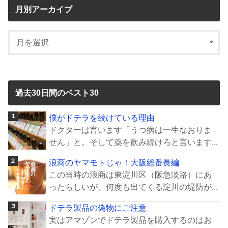
月別アーカイブ
過去30日間のベスト30
僕がドテラを続けている理由
ドクターは言います「うつ病は一生なおりま
せん」と。そして薬を飲み続けろと言います...
浪商のヤマモトじゃ！大阪総番長編
この当時の浪商は東淀川区（阪急淡路）にあ
ったらしいが、何度も出てくる淀川の堤防が...
ドテラ製品の偽物にご注意
実はアマゾンでドテラ製品を購入するのはお