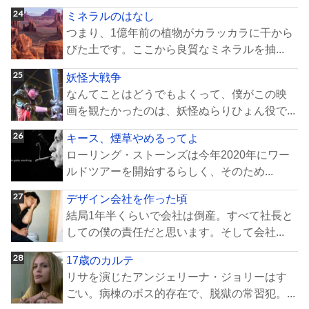
ミネラルのはなし
つまり、1億年前の植物がカラッカラに干から
びた土です。ここから良質なミネラルを抽...
妖怪大戦争
なんてことはどうでもよくって、僕がこの映
画を観たかったのは、妖怪ぬらりひょん役で...
キース、煙草やめるってよ
ローリング・ストーンズは今年2020年にワー
ルドツアーを開始するらしく、そのため...
デザイン会社を作った頃
結局1年半くらいで会社は倒産。すべて社長と
しての僕の責任だと思います。そして会社...
17歳のカルテ
リサを演じたアンジェリーナ・ジョリーはす
ごい。病棟のボス的存在で、脱獄の常習犯。...