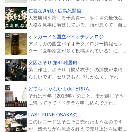
仁義なき戦い 広島死闘篇
大友勝利を演じる千葉真一。やくざの最低な
人格を見事に演技している。頭が悪くて、自...
オンガードと国立バイオテクノロジ...
アメリカの国立バイオテクノロジー情報セン
ター（医学論文が多く投稿されている）に、...
女囚さそり 第41雑居房
第二作は、さそり（梶芽衣子）の演技が素晴
らしいです。セリフも2、3しかなく、それ...
どてら じゃないよdoTERRA...
それは昨年（2018年）のこと、妻が嬉しそう
に帰ってきて「ドテラを申し込んできた...
LAST PUNK OSAKAの...
このレコードはそこそこ売れたようなのです
が、残念ながら流通を終えて売り上げを回収...