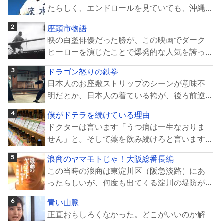
たらしく、エンドロールを見ていても、沖縄...
座頭市物語
映の白塗俳優だった勝が、この映画でダーク
ヒーローを演じたことで爆発的な人気を誇っ...
ドラゴン怒りの鉄拳
日本人のお座敷ストリップのシーンが意味不
明だとか、日本人の着ている袴が、後ろ前逆...
僕がドテラを続けている理由
ドクターは言います「うつ病は一生なおりま
せん」と。そして薬を飲み続けろと言います...
浪商のヤマモトじゃ！大阪総番長編
この当時の浪商は東淀川区（阪急淡路）にあ
ったらしいが、何度も出てくる淀川の堤防が...
青い山脈
正直おもしろくなかった。どこがいいのか解