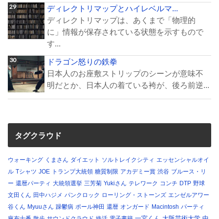
ディレクトリマップとハイレベルマ...
ディレクトリマップは、あくまで「物理的
に」情報が保存されている状態を示すもので
す...
ドラゴン怒りの鉄拳
日本人のお座敷ストリップのシーンが意味不
明だとか、日本人の着ている袴が、後ろ前逆...
タグクラウド
ウォーキング
くまさん
ダイエット
ソルトレイクシティ
エッセンシャルオイ
ル
Tシャツ
JOE
トランプ大統領
糖質制限
アカデミー賞
渋谷
ブルース・リ
ー
還暦パーティ
大統領選挙
三芳菊
Yukiさん
テレワーク
コンチ
DTP
野球
文田くん
田中ハジメ
パンクロック
ローリング・ストーンズ
エンゼルアワー
谷くん
Myuuさん
躁鬱病
ポール神田
還暦
オンガード
Macintosh
パーティ
一宮くん
大阪芸術大学
中
麻布十番
散歩
サウンドクラウド
終活
電子書籍