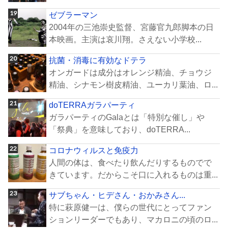
ゼブラーマン
2004年の三池崇史監督、宮藤官九郎脚本の日
本映画。主演は哀川翔。さえない小学校...
抗菌・消毒に有効なドテラ
オンガードは成分はオレンジ精油、チョウジ
精油、シナモン樹皮精油、ユーカリ葉油、ロ...
doTERRAガラパーティ
ガラパーティのGalaとは「特別な催し」や
「祭典」を意味しており、doTERRA...
コロナウィルスと免疫力
人間の体は、食べたり飲んだりするものでで
きています。だからこそ口に入れるものは重...
サブちゃん・ヒデさん・おかみさん...
特に萩原健一は、僕らの世代にとってファン
ションリーダーでもあり、マカロニの頃のロ...