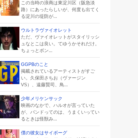
この当時の浪商は東淀川区（阪急淡
路）にあったらしいが、何度も出てく
る淀川の堤防が...
ウルトラヴァイオレット
ただ、ヴァイオレットがスタイリッシ
ュなとこは良い。てゆうかそれだけ。
ちょっとボン...
GGPBのこと
掲載されているアーティストがすご
い。久保田さちお（ヴァージン
VS）、遠藤賢司、鳥...
少年メリケンサック
映画のなかで、ハルオが言っていた
が、バンドってのは、うまくいってい
るときは怪獣み...
僕の彼女はサイボーグ