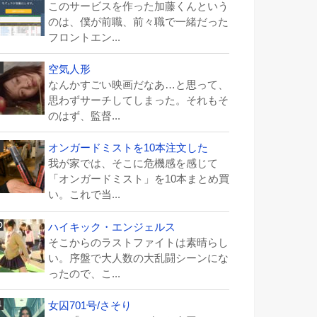
このサービスを作った加藤くんという
のは、僕が前職、前々職で一緒だった
フロントエン...
空気人形
なんかすごい映画だなあ…と思って、
思わずサーチしてしまった。それもそ
のはず、監督...
オンガードミストを10本注文した
我が家では、そこに危機感を感じて
「オンガードミスト」を10本まとめ買
い。これで当...
ハイキック・エンジェルス
そこからのラストファイトは素晴らし
い。序盤で大人数の大乱闘シーンにな
ったので、こ...
女囚701号/さそり