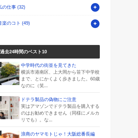
私の仕事
(32)
音楽のコト
(49)
過去24時間のベスト10
中学時代の街並を見てきた
横浜市港南区、上大岡から笹下中学校
まで、とにかくよく歩きました。60歳
なのに（笑...
ドテラ製品の偽物にご注意
実はアマゾンでドテラ製品を購入する
のはお勧めできません（同様にメルカ
リでも）。な...
浪商のヤマモトじゃ！大阪総番長編