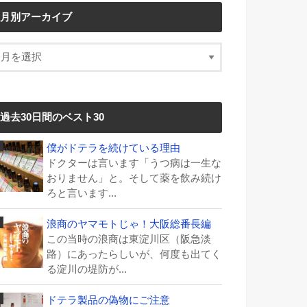
月別アーカイブ
過去30日間のベスト30
僕がドテラを続けている理由
ドクターは言います「うつ病は一生な
おりません」と。そして薬を飲み続け
ろと言います...
浪商のヤマモトじゃ！大阪総番長編
この当時の浪商は東淀川区（阪急淡
路）にあったらしいが、何度も出てく
る淀川の堤防が...
ドテラ製品の偽物にご注意