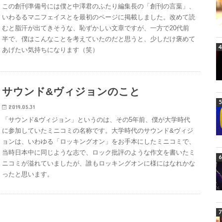
この創刊準備号には僕と中澤君のふたり編集長の「創刊の言葉」、
いわるるマニフェイスとを最初のページに掲載しました。改めて読
むと脂汗が出てきそうな、恥ずかしい文章ですが、一方で20代前
半で、僕はこんなことを考えていたのだと思うと、少しだけ褒めて
あげたい気持ちになります（笑）
サウンド&ヴィジョンのこと
2019.05.31
「サウンド&ヴィジョン」というのは、その5年前、僕が大学時代
に参加していたミニコミの名称です。大学時代のサウンド&ヴィジ
ョンは、いわゆる「ロッキングオン」をお手本にしたミニコミで、
当時日本中に同じような志で、ロック批評のような作文を書いたミ
ニコミが溢れていましたが、誰もロッキングオンに様にはなれかな
ったと思います。