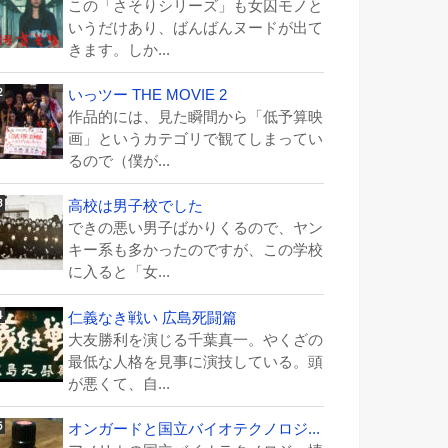
この「さそりシリーズ」も女囚モノと
いうだけあり、ばんばんヌードが出て
きます。しか...
いっツー THE MOVIE 2
作品的には、見た瞬間から「低予算映
画」というカテゴリで観てしまってい
るので（僕が...
高校は男子校でした
できの悪い男子ばかりくるので、ヤン
キー系も多かったのですが、この学校
に入ると「女...
仁義なき戦い 広島死闘篇
大友勝利を演じる千葉真一。やくざの
最低な人格を見事に演技している。頭
が悪くて、自...
オンガードと国立バイオテクノロジ...