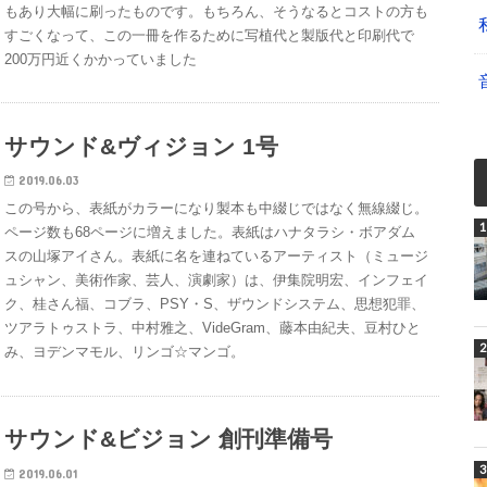
もあり大幅に刷ったものです。もちろん、そうなるとコストの方も
すごくなって、この一冊を作るために写植代と製版代と印刷代で
200万円近くかかっていました
サウンド&ヴィジョン 1号
2019.06.03
この号から、表紙がカラーになり製本も中綴じではなく無線綴じ。
ページ数も68ページに増えました。表紙はハナタラシ・ボアダム
スの山塚アイさん。表紙に名を連ねているアーティスト（ミュージ
ュシャン、美術作家、芸人、演劇家）は、伊集院明宏、インフェイ
ク、桂さん福、コブラ、PSY・S、ザウンドシステム、思想犯罪、
ツアラトゥストラ、中村雅之、VideGram、藤本由紀夫、豆村ひと
み、ヨデンマモル、リンゴ☆マンゴ。
サウンド&ビジョン 創刊準備号
2019.06.01