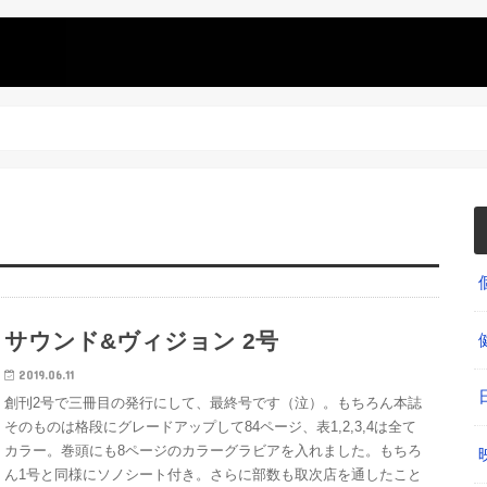
サウンド&ヴィジョン 2号
2019.06.11
創刊2号で三冊目の発行にして、最終号です（泣）。もちろん本誌
そのものは格段にグレードアップして84ページ、表1,2,3,4は全て
カラー。巻頭にも8ページのカラーグラビアを入れました。もちろ
ん1号と同様にソノシート付き。さらに部数も取次店を通したこと