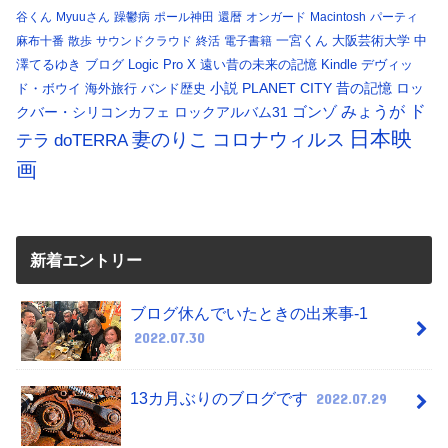
谷くん
Myuuさん
躁鬱病
ポール神田
還暦
オンガード
Macintosh
パーティ
一宮くん
大阪芸術大学
中
麻布十番
散歩
サウンドクラウド
終活
電子書籍
澤てるゆき
ブログ
Logic Pro X
遠い昔の未来の記憶
Kindle
デヴィッ
小説
PLANET CITY
昔の記憶
ロッ
ド・ボウイ
海外旅行
バンド歴史
ド
みょうが
クバー・シリコンカフェ
ロックアルバム31
ゴンゾ
日本映
コロナウィルス
妻のりこ
テラ
doTERRA
画
新着エントリー
ブログ休んでいたときの出来事-1
2022.07.30
13カ月ぶりのブログです
2022.07.29