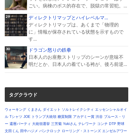
ごい。病棟のボス的存在で、脱獄の常習犯。...
ディレクトリマップとハイレベルマ...
ディレクトリマップは、あくまで「物理的
に」情報が保存されている状態を示すもので
す...
ドラゴン怒りの鉄拳
日本人のお座敷ストリップのシーンが意味不
明だとか、日本人の着ている袴が、後ろ前逆...
タグクラウド
ウォーキング
くまさん
ダイエット
ソルトレイクシティ
エッセンシャルオイ
ル
Tシャツ
JOE
トランプ大統領
糖質制限
アカデミー賞
渋谷
ブルース・リ
ー
還暦パーティ
大統領選挙
三芳菊
Yukiさん
テレワーク
コンチ
DTP
野球
文田くん
田中ハジメ
パンクロック
ローリング・ストーンズ
エンゼルアワー