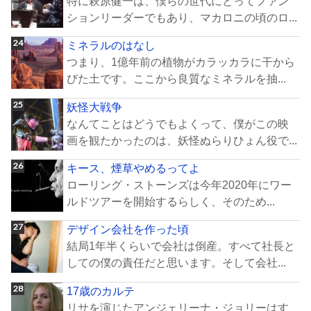
特に萩原健一は、僕らの世代にとってファン
ションリーダーでもあり、マカロニの頃のロ...
ミネラルのはなし
つまり、1億年前の植物がカラッカラに干から
びた土です。ここから良質なミネラルを抽...
妖怪大戦争
なんてことはどうでもよくって、僕がこの映
画を観たかったのは、妖怪ぬらりひょん役で...
キース、煙草やめるってよ
ローリング・ストーンズは今年2020年にワー
ルドツアーを開始するらしく、そのため...
デザイン会社を作った頃
結局1年半くらいで会社は倒産。すべて社長と
しての僕の責任だと思います。そして会社...
17歳のカルテ
リサを演じたアンジェリーナ・ジョリーはす