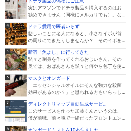
ドテラ製品の偽物にご注意
実はアマゾンでドテラ製品を購入するのはお
勧めできません（同様にメルカリでも）。な...
ドテラ愛用で医者いらず
悲しいことに老人になると、小さなイボが首
の周りにできたりしませんか？ そのイボを...
新宿「魚よし」に行ってきた
黙々と刺身を作ってくれるおじいさん。その
奥では、おばあさんも黙々と何やら包丁を使...
マスクとオンガード
「エッセンシャルオイルにそんな強力な殺菌
効果があるのか？」と思われる方もいらっし...
ディレクトリマップ自動生成サービ...
このサービスを作った加藤くんというのは、
僕が前職、前々職で一緒だったフロントエン...
オンガードミストを10本注文した