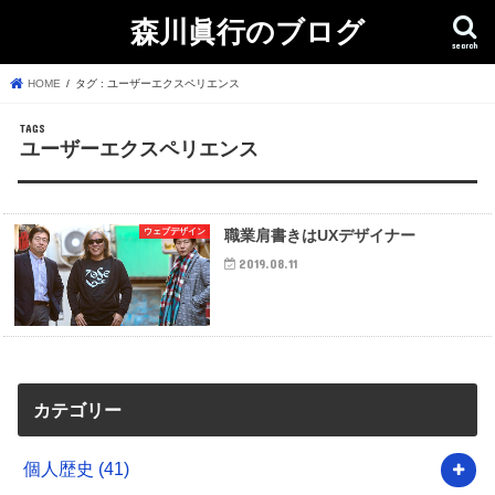
森川眞行のブログ
search
HOME
タグ : ユーザーエクスペリエンス
ユーザーエクスペリエンス
ウェブデザイン
職業肩書きはUXデザイナー
2019.08.11
カテゴリー
個人歴史
(41)