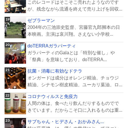
このレコードはそこそこ売れたようなのです
が、残念ながら流通を終えて売り上げを回収...
ゼブラーマン
2004年の三池崇史監督、宮藤官九郎脚本の日
本映画。主演は哀川翔。さえない小学校...
doTERRAガラパーティ
ガラパーティのGalaとは「特別な催し」や
「祭典」を意味しており、doTERRA...
抗菌・消毒に有効なドテラ
オンガードは成分はオレンジ精油、チョウジ
精油、シナモン樹皮精油、ユーカリ葉油、ロ...
コロナウィルスと免疫力
人間の体は、食べたり飲んだりするものでで
きています。だからこそ口に入れるものは重...
サブちゃん・ヒデさん・おかみさん...