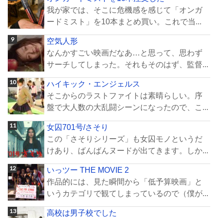
我が家では、そこに危機感を感じて「オンガ
ードミスト」を10本まとめ買い。これで当...
空気人形
なんかすごい映画だなあ…と思って、思わず
サーチしてしまった。それもそのはず、監督...
ハイキック・エンジェルス
そこからのラストファイトは素晴らしい。序
盤で大人数の大乱闘シーンになったので、こ...
女囚701号/さそり
この「さそりシリーズ」も女囚モノというだ
けあり、ばんばんヌードが出てきます。しか...
いっツー THE MOVIE 2
作品的には、見た瞬間から「低予算映画」と
いうカテゴリで観てしまっているので（僕が...
高校は男子校でした