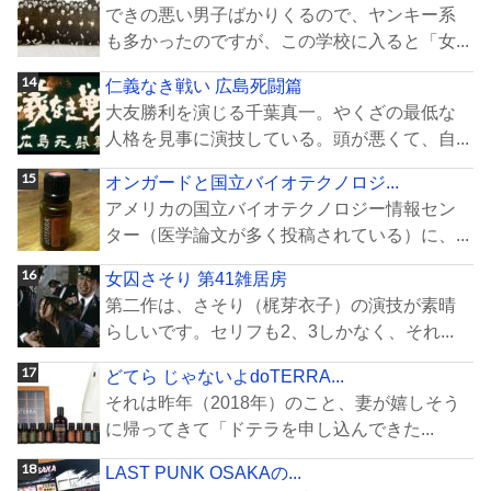
できの悪い男子ばかりくるので、ヤンキー系
も多かったのですが、この学校に入ると「女...
仁義なき戦い 広島死闘篇
大友勝利を演じる千葉真一。やくざの最低な
人格を見事に演技している。頭が悪くて、自...
オンガードと国立バイオテクノロジ...
アメリカの国立バイオテクノロジー情報セン
ター（医学論文が多く投稿されている）に、...
女囚さそり 第41雑居房
第二作は、さそり（梶芽衣子）の演技が素晴
らしいです。セリフも2、3しかなく、それ...
どてら じゃないよdoTERRA...
それは昨年（2018年）のこと、妻が嬉しそう
に帰ってきて「ドテラを申し込んできた...
LAST PUNK OSAKAの...