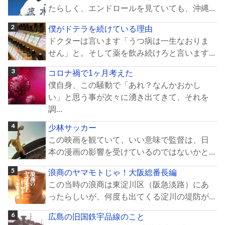
たらしく、エンドロールを見ていても、沖縄...
僕がドテラを続けている理由
ドクターは言います「うつ病は一生なおりま
せん」と。そして薬を飲み続けろと言います...
コロナ禍で1ヶ月考えた
僕自身、この騒動で「あれ？なんかおかし
い」と思う事が次々に湧き出てきて、それを
調...
少林サッカー
この映画を観ていて、いい意味で監督は、日
本の漫画の影響を受けているのではないかと...
浪商のヤマモトじゃ！大阪総番長編
この当時の浪商は東淀川区（阪急淡路）にあ
ったらしいが、何度も出てくる淀川の堤防が...
広島の旧国鉄宇品線のこと