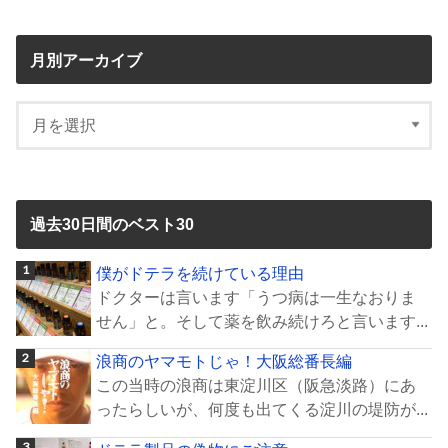
月別アーカイブ
過去30日間のベスト30
僕がドテラを続けている理由
ドクターは言います「うつ病は一生なおりま
せん」と。そして薬を飲み続けろと言います...
浪商のヤマモトじゃ！大阪総番長編
この当時の浪商は東淀川区（阪急淡路）にあ
ったらしいが、何度も出てくる淀川の堤防が...