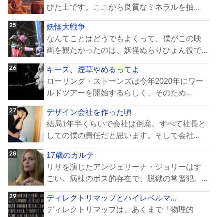
びた土です。ここから良質なミネラルを抽...
妖怪大戦争
なんてことはどうでもよくって、僕がこの映
画を観たかったのは、妖怪ぬらりひょん役で...
キース、煙草やめるってよ
ローリング・ストーンズは今年2020年にワー
ルドツアーを開始するらしく、そのため...
デザイン会社を作った頃
結局1年半くらいで会社は倒産。すべて社長と
しての僕の責任だと思います。そして会社...
17歳のカルテ
リサを演じたアンジェリーナ・ジョリーはす
ごい。病棟のボス的存在で、脱獄の常習犯。...
ディレクトリマップとハイレベルマ...
ディレクトリマップは、あくまで「物理的