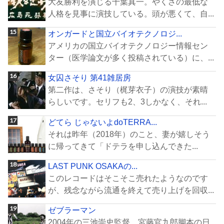
大友勝利を演じる千葉真一。やくざの最低な
人格を見事に演技している。頭が悪くて、自...
オンガードと国立バイオテクノロジ...
アメリカの国立バイオテクノロジー情報セン
ター（医学論文が多く投稿されている）に、...
女囚さそり 第41雑居房
第二作は、さそり（梶芽衣子）の演技が素晴
らしいです。セリフも2、3しかなく、それ...
どてら じゃないよdoTERRA...
それは昨年（2018年）のこと、妻が嬉しそう
に帰ってきて「ドテラを申し込んできた...
LAST PUNK OSAKAの...
このレコードはそこそこ売れたようなのです
が、残念ながら流通を終えて売り上げを回収...
ゼブラーマン
2004年の三池崇史監督、宮藤官九郎脚本の日