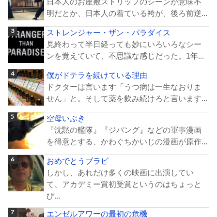
日本人のお座敷ストリップのシーンが意味不
明だとか、日本人の着ている袴が、後ろ前逆...
ストレンジャー・ザン・パラダイス
見終わって半日経っても妙にいろいろなシー
ンを覚えていて、不思議な感じだった。1年...
僕がドテラを続けている理由
ドクターは言います「うつ病は一生なおりま
せん」と。そして薬を飲み続けろと言います...
空母いぶき
『沈黙の艦隊』『ジパング』などの軍事漫画
を得意とする、かわぐちかいじの漫画が原作...
おめでとうブラピ
しかし、あれだけ多くの映画に出演してい
て、アカデミー賞初受賞というのはちょっと
び...
エンゼルアワーの最初の危機