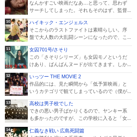
なんかすごい映画だなあ…と思って、思わず
サーチしてしまった。それもそのはず、監督...
ハイキック・エンジェルス
そこからのラストファイトは素晴らしい。序
盤で大人数の大乱闘シーンになったので、こ...
女囚701号/さそり
この「さそりシリーズ」も女囚モノというだ
けあり、ばんばんヌードが出てきます。しか...
いっツー THE MOVIE 2
作品的には、見た瞬間から「低予算映画」と
いうカテゴリで観てしまっているので（僕が...
高校は男子校でした
できの悪い男子ばかりくるので、ヤンキー系
も多かったのですが、この学校に入ると「女...
仁義なき戦い 広島死闘篇