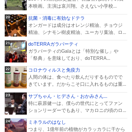
本映画。主演は哀川翔。さえない小学校...
抗菌・消毒に有効なドテラ
オンガードは成分はオレンジ精油、チョウジ
精油、シナモン樹皮精油、ユーカリ葉油、ロ...
doTERRAガラパーティ
ガラパーティのGalaとは「特別な催し」や
「祭典」を意味しており、doTERRA...
コロナウィルスと免疫力
人間の体は、食べたり飲んだりするものでで
きています。だからこそ口に入れるものは重...
サブちゃん・ヒデさん・おかみさん...
特に萩原健一は、僕らの世代にとってファン
ションリーダーでもあり、マカロニの頃のロ...
ミネラルのはなし
つまり、1億年前の植物がカラッカラに干から