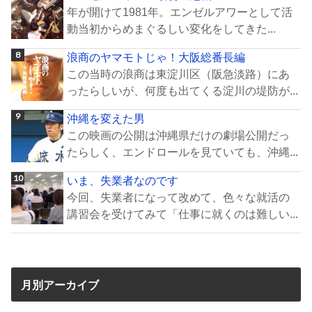
年が開けて1981年。エンゼルアワーとして活
動当初からめまぐるしい変化をしてきた...
浪商のヤマモトじゃ！大阪総番長編
この当時の浪商は東淀川区（阪急淡路）にあ
ったらしいが、何度も出てくる淀川の堤防が...
沖縄を変えた男
この映画の公開は沖縄県だけの劇場公開だっ
たらしく、エンドロールを見ていても、沖縄...
いま、失業者なのです
今回、失業者になって改めて、色々な就活の
講習会を受けてみて「仕事に就くのは難しい...
月別アーカイブ