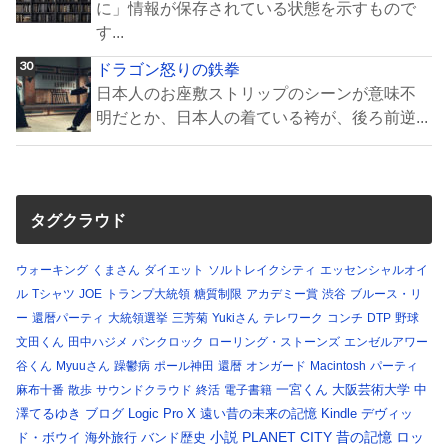
に」情報が保存されている状態を示すもので
す...
ドラゴン怒りの鉄拳
日本人のお座敷ストリップのシーンが意味不
明だとか、日本人の着ている袴が、後ろ前逆...
タグクラウド
ウォーキング
くまさん
ダイエット
ソルトレイクシティ
エッセンシャルオイ
ル
Tシャツ
JOE
トランプ大統領
糖質制限
アカデミー賞
渋谷
ブルース・リ
ー
還暦パーティ
大統領選挙
三芳菊
Yukiさん
テレワーク
コンチ
DTP
野球
文田くん
田中ハジメ
パンクロック
ローリング・ストーンズ
エンゼルアワー
谷くん
Myuuさん
躁鬱病
ポール神田
還暦
オンガード
Macintosh
パーティ
一宮くん
大阪芸術大学
中
麻布十番
散歩
サウンドクラウド
終活
電子書籍
澤てるゆき
ブログ
Logic Pro X
遠い昔の未来の記憶
Kindle
デヴィッ
小説
PLANET CITY
昔の記憶
ロッ
ド・ボウイ
海外旅行
バンド歴史