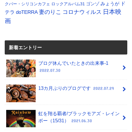
ド
みょうが
クバー・シリコンカフェ
ロックアルバム31
ゴンゾ
日本映
コロナウィルス
妻のりこ
テラ
doTERRA
画
新着エントリー
ブログ休んでいたときの出来事-1
2022.07.30
13カ月ぶりのブログです
2022.07.29
虹を翔る覇者/ブラックモアズ・レイン
ボー（15/31）
2021.06.30