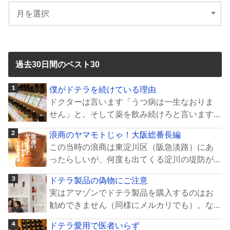
過去30日間のベスト30
僕がドテラを続けている理由
ドクターは言います「うつ病は一生なおりま
せん」と。そして薬を飲み続けろと言います...
浪商のヤマモトじゃ！大阪総番長編
この当時の浪商は東淀川区（阪急淡路）にあ
ったらしいが、何度も出てくる淀川の堤防が...
ドテラ製品の偽物にご注意
実はアマゾンでドテラ製品を購入するのはお
勧めできません（同様にメルカリでも）。な...
ドテラ愛用で医者いらず