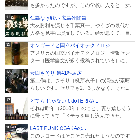
も多かったのですが、この学校に入ると「女...
仁義なき戦い 広島死闘篇
大友勝利を演じる千葉真一。やくざの最低な
人格を見事に演技している。頭が悪くて、自...
オンガードと国立バイオテクノロジ...
アメリカの国立バイオテクノロジー情報セン
ター（医学論文が多く投稿されている）に、...
女囚さそり 第41雑居房
第二作は、さそり（梶芽衣子）の演技が素晴
らしいです。セリフも2、3しかなく、それ...
どてら じゃないよdoTERRA...
それは昨年（2018年）のこと、妻が嬉しそう
に帰ってきて「ドテラを申し込んできた...
LAST PUNK OSAKAの...
このレコードはそこそこ売れたようなのです