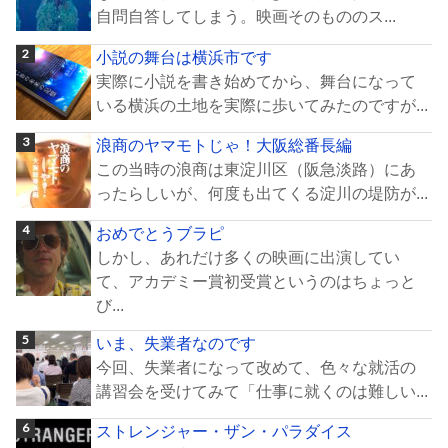
自問自答してしまう。映画そのもののス...
小説の舞台は横浜市です
実際に小説を書き始めてから、舞台になって
いる横浜の土地を実際に歩いてみたのですが...
浪商のヤマモトじゃ！大阪総番長編
この当時の浪商は東淀川区（阪急淡路）にあ
ったらしいが、何度も出てくる淀川の堤防が...
おめでとうブラピ
しかし、あれだけ多くの映画に出演してい
て、アカデミー賞初受賞というのはちょっと
び...
いま、失業者なのです
今回、失業者になって改めて、色々な就活の
講習会を受けてみて「仕事に就くのは難しい...
ストレンジャー・ザン・パラダイス