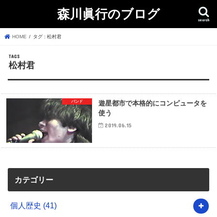
森川眞行のブログ
search
HOME
タグ : 松村君
松村君
バンド
遊星都市で本格的にコンピュータを
使う
2019.06.15
カテゴリー
個人歴史
(41)