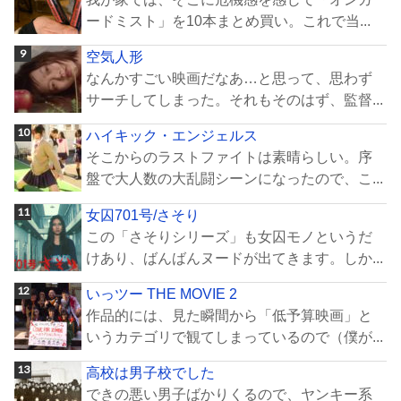
ードミスト」を10本まとめ買い。これで当...
空気人形
なんかすごい映画だなあ…と思って、思わず
サーチしてしまった。それもそのはず、監督...
ハイキック・エンジェルス
そこからのラストファイトは素晴らしい。序
盤で大人数の大乱闘シーンになったので、こ...
女囚701号/さそり
この「さそりシリーズ」も女囚モノというだ
けあり、ばんばんヌードが出てきます。しか...
いっツー THE MOVIE 2
作品的には、見た瞬間から「低予算映画」と
いうカテゴリで観てしまっているので（僕が...
高校は男子校でした
できの悪い男子ばかりくるので、ヤンキー系