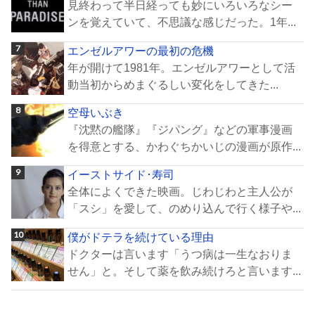
見終わって半日経っても妙にいろいろなシー
ンを覚えていて、不思議な感じだった。1年...
エンゼルアワーの最初の危機
年が開けて1981年。エンゼルアワーとして活
動当初からめまぐるしい変化をしてきた...
空母いぶき
『沈黙の艦隊』『ジパング』などの軍事漫画
を得意とする、かわぐちかいじの漫画が原作...
イーストサイド･寿司
全体によくできた映画。じわじわと主人公が
「スシ」を愛して、のめり込んで行く様子や...
僕がドテラを続けている理由
ドクターは言います「うつ病は一生なおりま
せん」と。そして薬を飲み続けろと言います...