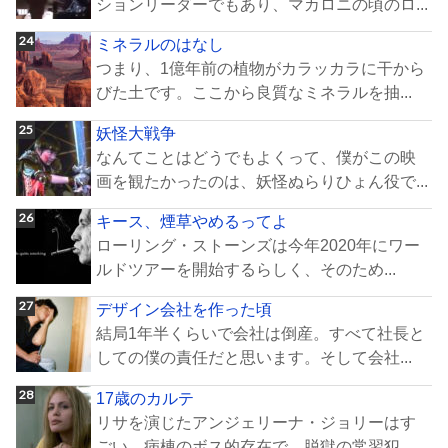
ションリーダーでもあり、マカロニの頃のロ...
ミネラルのはなし
つまり、1億年前の植物がカラッカラに干から
びた土です。ここから良質なミネラルを抽...
妖怪大戦争
なんてことはどうでもよくって、僕がこの映
画を観たかったのは、妖怪ぬらりひょん役で...
キース、煙草やめるってよ
ローリング・ストーンズは今年2020年にワー
ルドツアーを開始するらしく、そのため...
デザイン会社を作った頃
結局1年半くらいで会社は倒産。すべて社長と
しての僕の責任だと思います。そして会社...
17歳のカルテ
リサを演じたアンジェリーナ・ジョリーはす
ごい。病棟のボス的存在で、脱獄の常習犯。...