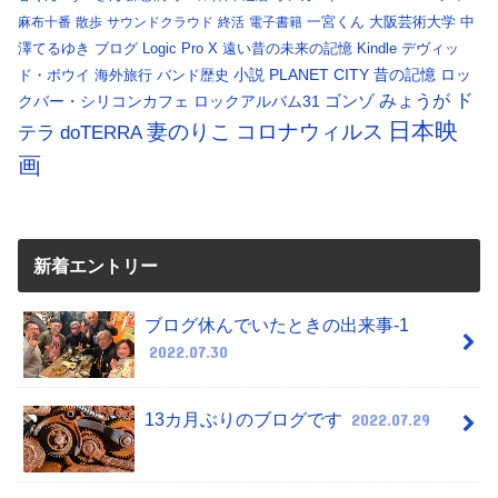
一宮くん
大阪芸術大学
中
麻布十番
散歩
サウンドクラウド
終活
電子書籍
澤てるゆき
ブログ
Logic Pro X
遠い昔の未来の記憶
Kindle
デヴィッ
小説
PLANET CITY
昔の記憶
ロッ
ド・ボウイ
海外旅行
バンド歴史
ド
みょうが
クバー・シリコンカフェ
ロックアルバム31
ゴンゾ
日本映
コロナウィルス
妻のりこ
テラ
doTERRA
画
新着エントリー
ブログ休んでいたときの出来事-1
2022.07.30
13カ月ぶりのブログです
2022.07.29