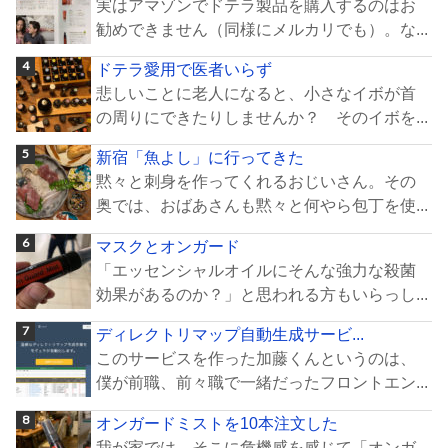
実はアマゾンでドテラ製品を購入するのはお
勧めできません（同様にメルカリでも）。な...
ドテラ愛用で医者いらず
悲しいことに老人になると、小さなイボが首
の周りにできたりしませんか？ そのイボを...
新宿「魚よし」に行ってきた
黙々と刺身を作ってくれるおじいさん。その
奥では、おばあさんも黙々と何やら包丁を使...
マスクとオンガード
「エッセンシャルオイルにそんな強力な殺菌
効果があるのか？」と思われる方もいらっし...
ディレクトリマップ自動生成サービ...
このサービスを作った加藤くんというのは、
僕が前職、前々職で一緒だったフロントエン...
オンガードミストを10本注文した
我が家では、そこに危機感を感じて「オンガ