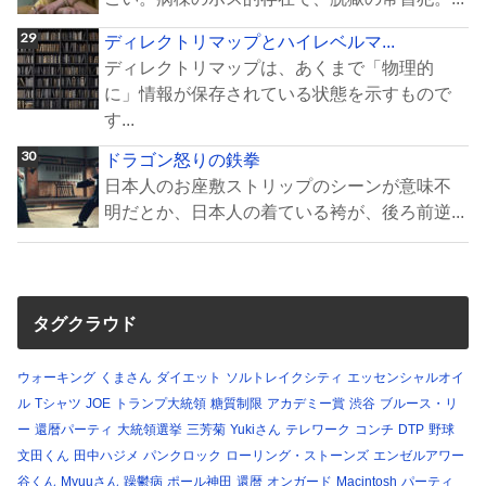
ディレクトリマップとハイレベルマ...
ディレクトリマップは、あくまで「物理的
に」情報が保存されている状態を示すもので
す...
ドラゴン怒りの鉄拳
日本人のお座敷ストリップのシーンが意味不
明だとか、日本人の着ている袴が、後ろ前逆...
タグクラウド
ウォーキング
くまさん
ダイエット
ソルトレイクシティ
エッセンシャルオイ
ル
Tシャツ
JOE
トランプ大統領
糖質制限
アカデミー賞
渋谷
ブルース・リ
ー
還暦パーティ
大統領選挙
三芳菊
Yukiさん
テレワーク
コンチ
DTP
野球
文田くん
田中ハジメ
パンクロック
ローリング・ストーンズ
エンゼルアワー
谷くん
Myuuさん
躁鬱病
ポール神田
還暦
オンガード
Macintosh
パーティ