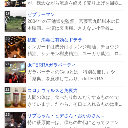
が、残念ながら流通を終えて売り上げを回収...
ゼブラーマン
2004年の三池崇史監督、宮藤官九郎脚本の日
本映画。主演は哀川翔。さえない小学校...
抗菌・消毒に有効なドテラ
オンガードは成分はオレンジ精油、チョウジ
精油、シナモン樹皮精油、ユーカリ葉油、ロ...
doTERRAガラパーティ
ガラパーティのGalaとは「特別な催し」や
「祭典」を意味しており、doTERRA...
コロナウィルスと免疫力
人間の体は、食べたり飲んだりするものでで
きています。だからこそ口に入れるものは重...
サブちゃん・ヒデさん・おかみさん...
特に萩原健一は、僕らの世代にとってファン