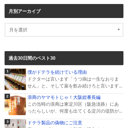
月別アーカイブ
過去30日間のベスト30
僕がドテラを続けている理由
ドクターは言います「うつ病は一生なおりま
せん」と。そして薬を飲み続けろと言います...
浪商のヤマモトじゃ！大阪総番長編
この当時の浪商は東淀川区（阪急淡路）にあ
ったらしいが、何度も出てくる淀川の堤防が...
ドテラ製品の偽物にご注意