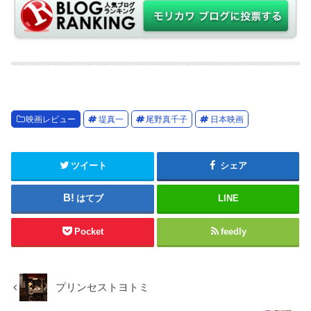
映画レビュー
堤真一
尾野真千子
日本映画
ツイート
シェア
はてブ
LINE
Pocket
feedly
プリンセストヨトミ