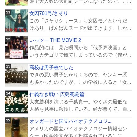
盤で大人数の大乱闘シーンになったので、こ...
女囚701号/さそり
この「さそりシリーズ」も女囚モノというだ
けあり、ばんばんヌードが出てきます。しか...
いっツー THE MOVIE 2
作品的には、見た瞬間から「低予算映画」と
いうカテゴリで観てしまっているので（僕が...
高校は男子校でした
できの悪い男子ばかりくるので、ヤンキー系
も多かったのですが、この学校に入ると「女...
仁義なき戦い 広島死闘篇
大友勝利を演じる千葉真一。やくざの最低な
人格を見事に演技している。頭が悪くて、自...
オンガードと国立バイオテクノロジ...
アメリカの国立バイオテクノロジー情報セン
ター（医学論文が多く投稿されている）に、...