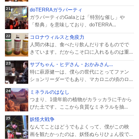
doTERRAガラパーティ
ガラパーティのGalaとは「特別な催し」や
「祭典」を意味しており、doTERRA...
コロナウィルスと免疫力
人間の体は、食べたり飲んだりするものでで
きています。だからこそ口に入れるものは重...
サブちゃん・ヒデさん・おかみさん...
特に萩原健一は、僕らの世代にとってファン
ションリーダーでもあり、マカロニの頃のロ...
ミネラルのはなし
つまり、1億年前の植物がカラッカラに干から
びた土です。ここから良質なミネラルを抽...
妖怪大戦争
なんてことはどうでもよくって、僕がこの映
画を観たかったのは、妖怪ぬらりひょん役で...