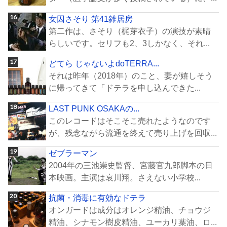
女囚さそり 第41雑居房
第二作は、さそり（梶芽衣子）の演技が素晴
らしいです。セリフも2、3しかなく、それ...
どてら じゃないよdoTERRA...
それは昨年（2018年）のこと、妻が嬉しそう
に帰ってきて「ドテラを申し込んできた...
LAST PUNK OSAKAの...
このレコードはそこそこ売れたようなのです
が、残念ながら流通を終えて売り上げを回収...
ゼブラーマン
2004年の三池崇史監督、宮藤官九郎脚本の日
本映画。主演は哀川翔。さえない小学校...
抗菌・消毒に有効なドテラ
オンガードは成分はオレンジ精油、チョウジ
精油、シナモン樹皮精油、ユーカリ葉油、ロ...