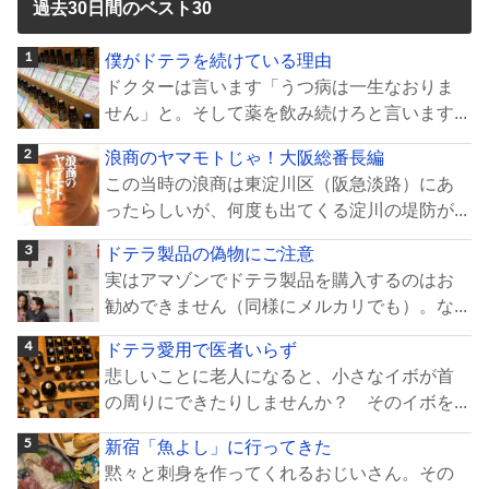
過去30日間のベスト30
僕がドテラを続けている理由
ドクターは言います「うつ病は一生なおりま
せん」と。そして薬を飲み続けろと言います...
浪商のヤマモトじゃ！大阪総番長編
この当時の浪商は東淀川区（阪急淡路）にあ
ったらしいが、何度も出てくる淀川の堤防が...
ドテラ製品の偽物にご注意
実はアマゾンでドテラ製品を購入するのはお
勧めできません（同様にメルカリでも）。な...
ドテラ愛用で医者いらず
悲しいことに老人になると、小さなイボが首
の周りにできたりしませんか？ そのイボを...
新宿「魚よし」に行ってきた
黙々と刺身を作ってくれるおじいさん。その