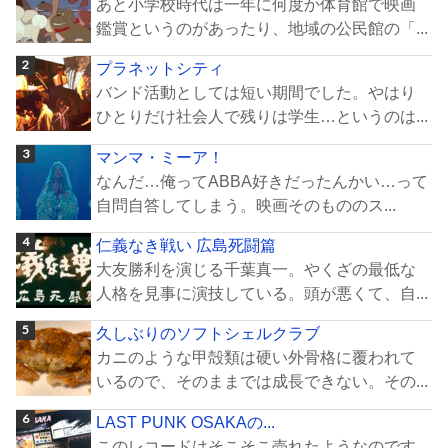
あと小学校時代は一年に何度か体育館で映画
鑑賞というのがあったり、地域の公民館の「...
プラネットシティ
バンド活動としては短い期間でした。やはり
ひとりだけ社会人で残りは学生…というのは...
マンマ・ミーア！
なんだ…俺ってABBA好きだったんかい…って
自問自答してしまう。映画そのもののス...
仁義なき戦い 広島死闘篇
大友勝利を演じる千葉真一。やくざの最低な
人格を見事に演技している。頭が悪くて、自...
久しぶりのソフトシェルクラブ
カニのような甲殻類は硬い外骨格に覆われて
いるので、そのままでは成長できない。その...
LAST PUNK OSAKAの...
このレコードはそこそこ売れたようなのです