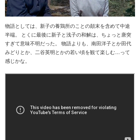
物語としては、新子の養鶏所のことの顛末を含めて中途
半端。 とくに最後に新子と浅子の和解は、ちょっと唐突
すぎて意味不明だった。 物語よりも、南田洋子とか田代
みどりとか、二谷英明とかの若い頃を観て楽しむ…って
感じかな。