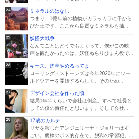
ミネラルのはなし
つまり、1億年前の植物がカラッカラに干から
びた土です。ここから良質なミネラルを抽...
妖怪大戦争
なんてことはどうでもよくって、僕がこの映
画を観たかったのは、妖怪ぬらりひょん役で...
キース、煙草やめるってよ
ローリング・ストーンズは今年2020年にワー
ルドツアーを開始するらしく、そのため...
デザイン会社を作った頃
結局1年半くらいで会社は倒産。すべて社長と
しての僕の責任だと思います。そして会社...
17歳のカルテ
リサを演じたアンジェリーナ・ジョリーはす
ごい。病棟のボス的存在で、脱獄の常習犯。...