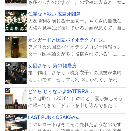
も多かったのですが、この学校に入ると「女...
仁義なき戦い 広島死闘篇
大友勝利を演じる千葉真一。やくざの最低な
人格を見事に演技している。頭が悪くて、自...
オンガードと国立バイオテクノロジ...
アメリカの国立バイオテクノロジー情報セン
ター（医学論文が多く投稿されている）に、...
女囚さそり 第41雑居房
第二作は、さそり（梶芽衣子）の演技が素晴
らしいです。セリフも2、3しかなく、それ...
どてら じゃないよdoTERRA...
それは昨年（2018年）のこと、妻が嬉しそう
に帰ってきて「ドテラを申し込んできた...
LAST PUNK OSAKAの...
このレコードはそこそこ売れたようなのです