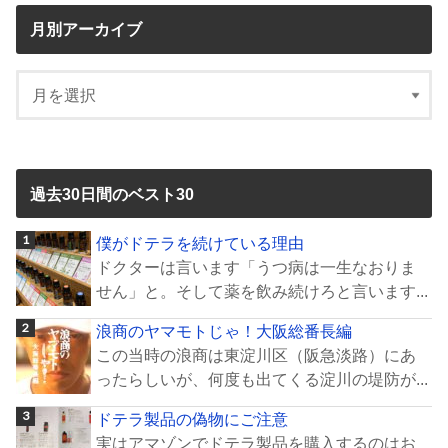
月別アーカイブ
過去30日間のベスト30
僕がドテラを続けている理由
ドクターは言います「うつ病は一生なおりま
せん」と。そして薬を飲み続けろと言います...
浪商のヤマモトじゃ！大阪総番長編
この当時の浪商は東淀川区（阪急淡路）にあ
ったらしいが、何度も出てくる淀川の堤防が...
ドテラ製品の偽物にご注意
実はアマゾンでドテラ製品を購入するのはお