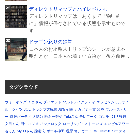
ディレクトリマップとハイレベルマ...
ディレクトリマップは、あくまで「物理的
に」情報が保存されている状態を示すもので
す...
ドラゴン怒りの鉄拳
日本人のお座敷ストリップのシーンが意味不
明だとか、日本人の着ている袴が、後ろ前逆...
タグクラウド
ウォーキング
くまさん
ダイエット
ソルトレイクシティ
エッセンシャルオイ
ル
Tシャツ
JOE
トランプ大統領
糖質制限
アカデミー賞
渋谷
ブルース・リ
ー
還暦パーティ
大統領選挙
三芳菊
Yukiさん
テレワーク
コンチ
DTP
野球
文田くん
田中ハジメ
パンクロック
ローリング・ストーンズ
エンゼルアワー
谷くん
Myuuさん
躁鬱病
ポール神田
還暦
オンガード
Macintosh
パーティ