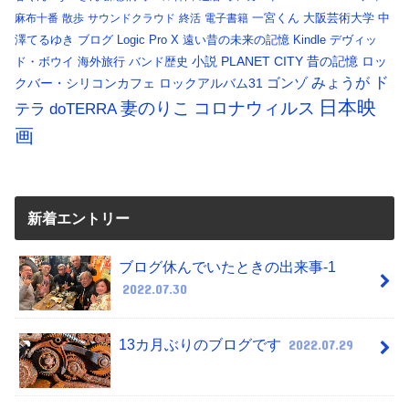
一宮くん
大阪芸術大学
中
麻布十番
散歩
サウンドクラウド
終活
電子書籍
澤てるゆき
ブログ
Logic Pro X
遠い昔の未来の記憶
Kindle
デヴィッ
小説
PLANET CITY
昔の記憶
ロッ
ド・ボウイ
海外旅行
バンド歴史
ド
みょうが
クバー・シリコンカフェ
ロックアルバム31
ゴンゾ
日本映
コロナウィルス
妻のりこ
テラ
doTERRA
画
新着エントリー
ブログ休んでいたときの出来事-1
2022.07.30
13カ月ぶりのブログです
2022.07.29