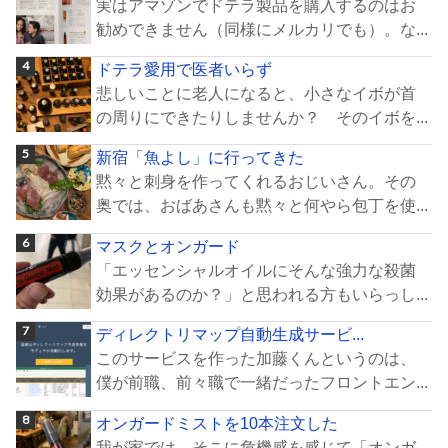
実はアマゾンでドテラ製品を購入するのはお
勧めできません（同様にメルカリでも）。な...
ドテラ愛用で医者いらず
悲しいことに老人になると、小さなイボが首
の周りにできたりしませんか？ そのイボを...
新宿「魚よし」に行ってきた
黙々と刺身を作ってくれるおじいさん。その
奥では、おばあさんも黙々と何やら包丁を使...
マスクとオンガード
「エッセンシャルオイルにそんな強力な殺菌
効果があるのか？」と思われる方もいらっし...
ディレクトリマップ自動生成サービ...
このサービスを作った加藤くんというのは、
僕が前職、前々職で一緒だったフロントエン...
オンガードミストを10本注文した
我が家では、そこに危機感を感じて「オンガ