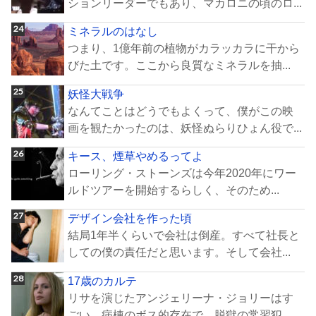
ションリーダーでもあり、マカロニの頃のロ...
ミネラルのはなし
つまり、1億年前の植物がカラッカラに干から
びた土です。ここから良質なミネラルを抽...
妖怪大戦争
なんてことはどうでもよくって、僕がこの映
画を観たかったのは、妖怪ぬらりひょん役で...
キース、煙草やめるってよ
ローリング・ストーンズは今年2020年にワー
ルドツアーを開始するらしく、そのため...
デザイン会社を作った頃
結局1年半くらいで会社は倒産。すべて社長と
しての僕の責任だと思います。そして会社...
17歳のカルテ
リサを演じたアンジェリーナ・ジョリーはす
ごい。病棟のボス的存在で、脱獄の常習犯。...