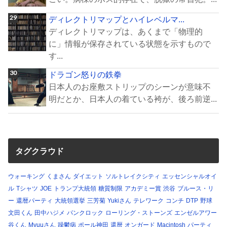
ディレクトリマップとハイレベルマ...
ディレクトリマップは、あくまで「物理的
に」情報が保存されている状態を示すもので
す...
ドラゴン怒りの鉄拳
日本人のお座敷ストリップのシーンが意味不
明だとか、日本人の着ている袴が、後ろ前逆...
タグクラウド
ウォーキング
くまさん
ダイエット
ソルトレイクシティ
エッセンシャルオイ
ル
Tシャツ
JOE
トランプ大統領
糖質制限
アカデミー賞
渋谷
ブルース・リ
ー
還暦パーティ
大統領選挙
三芳菊
Yukiさん
テレワーク
コンチ
DTP
野球
文田くん
田中ハジメ
パンクロック
ローリング・ストーンズ
エンゼルアワー
谷くん
Myuuさん
躁鬱病
ポール神田
還暦
オンガード
Macintosh
パーティ