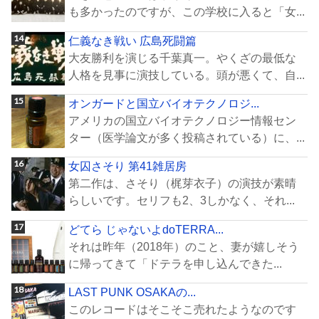
も多かったのですが、この学校に入ると「女...
仁義なき戦い 広島死闘篇
大友勝利を演じる千葉真一。やくざの最低な
人格を見事に演技している。頭が悪くて、自...
オンガードと国立バイオテクノロジ...
アメリカの国立バイオテクノロジー情報セン
ター（医学論文が多く投稿されている）に、...
女囚さそり 第41雑居房
第二作は、さそり（梶芽衣子）の演技が素晴
らしいです。セリフも2、3しかなく、それ...
どてら じゃないよdoTERRA...
それは昨年（2018年）のこと、妻が嬉しそう
に帰ってきて「ドテラを申し込んできた...
LAST PUNK OSAKAの...
このレコードはそこそこ売れたようなのです