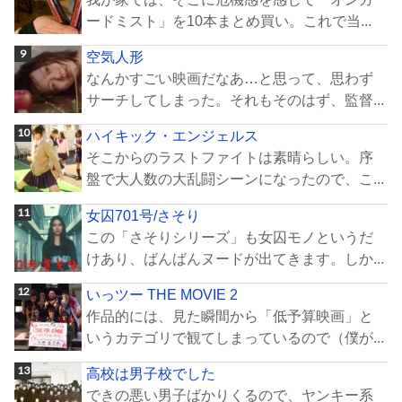
ードミスト」を10本まとめ買い。これで当...
空気人形
なんかすごい映画だなあ…と思って、思わず
サーチしてしまった。それもそのはず、監督...
ハイキック・エンジェルス
そこからのラストファイトは素晴らしい。序
盤で大人数の大乱闘シーンになったので、こ...
女囚701号/さそり
この「さそりシリーズ」も女囚モノというだ
けあり、ばんばんヌードが出てきます。しか...
いっツー THE MOVIE 2
作品的には、見た瞬間から「低予算映画」と
いうカテゴリで観てしまっているので（僕が...
高校は男子校でした
できの悪い男子ばかりくるので、ヤンキー系