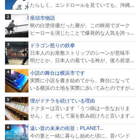
たらしく、エンドロールを見ていても、沖縄...
座頭市物語
映の白塗俳優だった勝が、この映画でダーク
ヒーローを演じたことで爆発的な人気を誇っ...
ドラゴン怒りの鉄拳
日本人のお座敷ストリップのシーンが意味不
明だとか、日本人の着ている袴が、後ろ前逆...
小説の舞台は横浜市です
実際に小説を書き始めてから、舞台になって
いる横浜の土地を実際に歩いてみたのですが...
僕がドテラを続けている理由
ドクターは言います「うつ病は一生なおりま
せん」と。そして薬を飲み続けろと言います...
遠い昔の未来の街並：PLANET...
今の妻と一緒に暮らし始めた頃に、昔バンド