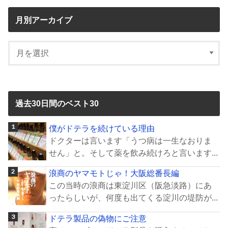
月別アーカイブ
過去30日間のベスト30
僕がドテラを続けている理由
ドクターは言います「うつ病は一生なおりま
せん」と。そして薬を飲み続けろと言います...
浪商のヤマモトじゃ！大阪総番長編
この当時の浪商は東淀川区（阪急淡路）にあ
ったらしいが、何度も出てくる淀川の堤防が...
ドテラ製品の偽物にご注意