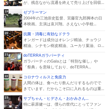
が、残念ながら流通を終えて売り上げを回収...
ゼブラーマン
2004年の三池崇史監督、宮藤官九郎脚本の日
本映画。主演は哀川翔。さえない小学校...
抗菌・消毒に有効なドテラ
オンガードは成分はオレンジ精油、チョウジ
精油、シナモン樹皮精油、ユーカリ葉油、ロ...
doTERRAガラパーティ
ガラパーティのGalaとは「特別な催し」や
「祭典」を意味しており、doTERRA...
コロナウィルスと免疫力
人間の体は、食べたり飲んだりするものでで
きています。だからこそ口に入れるものは重...
サブちゃん・ヒデさん・おかみさん...
特に萩原健一は、僕らの世代にとってファン