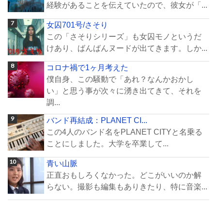
経験があることを伝えていたので、彼女が「...
女囚701号/さそり
この「さそりシリーズ」も女囚モノというだ
けあり、ばんばんヌードが出てきます。しか...
コロナ禍で1ヶ月考えた
僕自身、この騒動で「あれ？なんかおかし
い」と思う事が次々に湧き出てきて、それを
調...
バンド再結成：PLANET CI...
この4人のバンド名をPLANET CITYと名乗る
ことにしました。大学を卒業して...
青い山脈
正直おもしろくなかった。どこがいいのか解
らない。撮影も編集もありきたり、特に音楽...