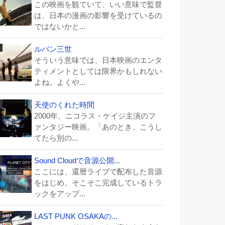
この映画を観ていて、いい意味で監督
は、日本の漫画の影響を受けているの
ではないかと...
ルパン三世
そういう意味では、日本映画のエンタ
ティメントとしては限界かもしれない
よね。よくや...
天使のくれた時間
2000年、ニコラス・ケイジ主演のフ
ァンタジー映画。「あのとき、こうし
てたら別の...
Sound Cloudで音源公開...
ここには、還暦ライブで配布した音源
をはじめ、そこそこ完成しているトラ
ックをアップ...
LAST PUNK OSAKAの...