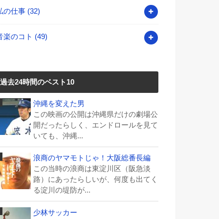
私の仕事
(32)
音楽のコト
(49)
過去24時間のベスト10
沖縄を変えた男
この映画の公開は沖縄県だけの劇場公
開だったらしく、エンドロールを見て
いても、沖縄...
浪商のヤマモトじゃ！大阪総番長編
この当時の浪商は東淀川区（阪急淡
路）にあったらしいが、何度も出てく
る淀川の堤防が...
少林サッカー