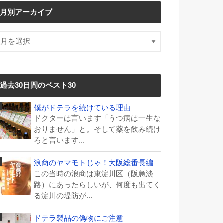
月別アーカイブ
過去30日間のベスト30
僕がドテラを続けている理由
ドクターは言います「うつ病は一生な
おりません」と。そして薬を飲み続け
ろと言います...
浪商のヤマモトじゃ！大阪総番長編
この当時の浪商は東淀川区（阪急淡
路）にあったらしいが、何度も出てく
る淀川の堤防が...
ドテラ製品の偽物にご注意