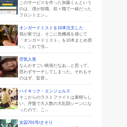
このサービスを作った加藤くんという
のは、僕が前職、前々職で一緒だった
フロントエン...
オンガードミストを10本注文した
我が家では、そこに危機感を感じて
「オンガードミスト」を10本まとめ買
い。これで当...
空気人形
なんかすごい映画だなあ…と思って、
思わずサーチしてしまった。それもそ
のはず、監督...
ハイキック・エンジェルス
そこからのラストファイトは素晴らし
い。序盤で大人数の大乱闘シーンにな
ったので、こ...
女囚701号/さそり