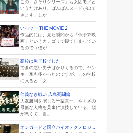
この「さそりシリーズ」も女囚モノと
いうだけあり、ばんばんヌードが出て
きます。しか...
いっツー THE MOVIE 2
作品的には、見た瞬間から「低予算映
画」というカテゴリで観てしまってい
るので（僕が...
高校は男子校でした
できの悪い男子ばかりくるので、ヤン
キー系も多かったのですが、この学校
に入ると「女...
仁義なき戦い 広島死闘篇
大友勝利を演じる千葉真一。やくざの
最低な人格を見事に演技している。頭
が悪くて、自...
オンガードと国立バイオテクノロジ...