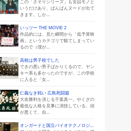
この「さそりシリーズ」も女囚モノと
いうだけあり、ばんばんヌードが出て
きます。しか...
いっツー THE MOVIE 2
作品的には、見た瞬間から「低予算映
画」というカテゴリで観てしまってい
るので（僕が...
高校は男子校でした
できの悪い男子ばかりくるので、ヤン
キー系も多かったのですが、この学校
に入ると「女...
仁義なき戦い 広島死闘篇
大友勝利を演じる千葉真一。やくざの
最低な人格を見事に演技している。頭
が悪くて、自...
オンガードと国立バイオテクノロジ...