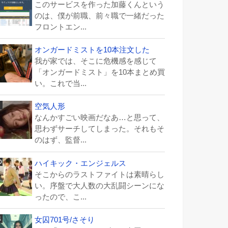
このサービスを作った加藤くんという
のは、僕が前職、前々職で一緒だった
フロントエン...
オンガードミストを10本注文した
我が家では、そこに危機感を感じて
「オンガードミスト」を10本まとめ買
い。これで当...
空気人形
なんかすごい映画だなあ…と思って、
思わずサーチしてしまった。それもそ
のはず、監督...
ハイキック・エンジェルス
そこからのラストファイトは素晴らし
い。序盤で大人数の大乱闘シーンにな
ったので、こ...
女囚701号/さそり