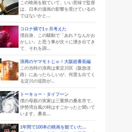
この映画を観ていて、いい意味で監督
は、日本の漫画の影響を受けているの
ではないかと...
コロナ禍で1ヶ月考えた
僕自身、この騒動で「あれ？なんかお
かしい」と思う事が次々に湧き出てき
て、それを調...
浪商のヤマモトじゃ！大阪総番長編
この当時の浪商は東淀川区（阪急淡
路）にあったらしいが、何度も出てく
る淀川の堤防が...
トーキョー・タイフーン
僕の母親の実家は三重県の桑名市で、
伊勢湾台風の時はすごかったと聞いて
います。桑名...
1年間で100本の映画を観ていた...