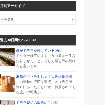
月別アーカイブ
過去30日間のベスト30
僕がドテラを続けている理由
ドクターは言います「うつ病は一生な
おりません」と。そして薬を飲み続け
ろと言います...
浪商のヤマモトじゃ！大阪総番長編
この当時の浪商は東淀川区（阪急淡
路）にあったらしいが、何度も出てく
る淀川の堤防が...
ドテラ製品の偽物にご注意