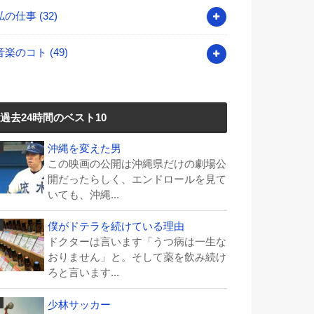
私の仕事
(32)
音楽のコト
(49)
過去24時間のベスト10
沖縄を変えた男
この映画の公開は沖縄県だけの劇場公
開だったらしく、エンドロールを見て
いても、沖縄...
僕がドテラを続けている理由
ドクターは言います「うつ病は一生な
おりません」と。そして薬を飲み続け
ろと言います...
少林サッカー