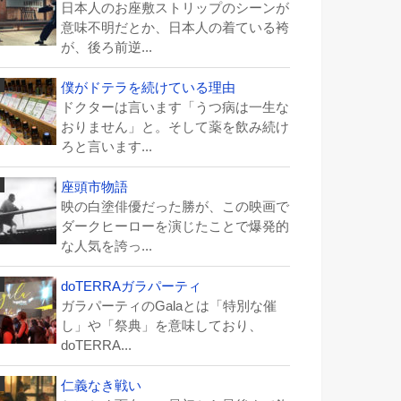
日本人のお座敷ストリップのシーンが
意味不明だとか、日本人の着ている袴
が、後ろ前逆...
僕がドテラを続けている理由
ドクターは言います「うつ病は一生な
おりません」と。そして薬を飲み続け
ろと言います...
座頭市物語
映の白塗俳優だった勝が、この映画で
ダークヒーローを演じたことで爆発的
な人気を誇っ...
doTERRAガラパーティ
ガラパーティのGalaとは「特別な催
し」や「祭典」を意味しており、
doTERRA...
仁義なき戦い