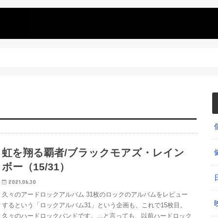
虹を翔る覇者/ブラックモアズ・レイン
ボー（15/31）
2021.06.30
久々のアードロックアルバム 31枚のロックのアルバムをレビュー
するという「ロックアルバム31」という企画も、これで15枚目。
久々のハードロックバンドです。…と言っても、以前ハードロック