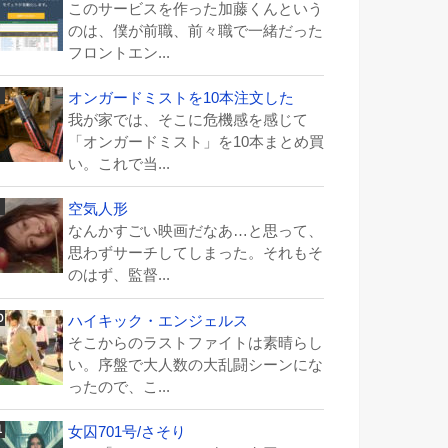
このサービスを作った加藤くんという
のは、僕が前職、前々職で一緒だった
フロントエン...
オンガードミストを10本注文した
我が家では、そこに危機感を感じて
「オンガードミスト」を10本まとめ買
い。これで当...
空気人形
なんかすごい映画だなあ…と思って、
思わずサーチしてしまった。それもそ
のはず、監督...
ハイキック・エンジェルス
そこからのラストファイトは素晴らし
い。序盤で大人数の大乱闘シーンにな
ったので、こ...
女囚701号/さそり