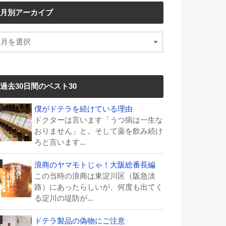
月別アーカイブ
過去30日間のベスト30
僕がドテラを続けている理由
ドクターは言います「うつ病は一生な
おりません」と。そして薬を飲み続け
ろと言います...
浪商のヤマモトじゃ！大阪総番長編
この当時の浪商は東淀川区（阪急淡
路）にあったらしいが、何度も出てく
る淀川の堤防が...
ドテラ製品の偽物にご注意