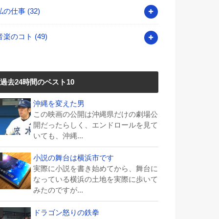
私の仕事
(32)
音楽のコト
(49)
過去24時間のベスト10
沖縄を変えた男
この映画の公開は沖縄県だけの劇場公
開だったらしく、エンドロールを見て
いても、沖縄...
小説の舞台は横浜市です
実際に小説を書き始めてから、舞台に
なっている横浜の土地を実際に歩いて
みたのですが...
ドラゴン怒りの鉄拳