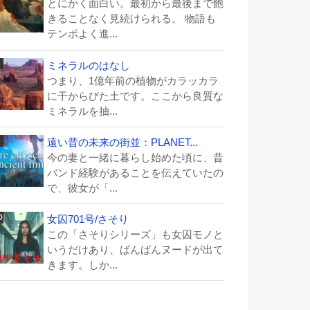
とにかく面白い。最初から最後まで飽
きることなく見続けられる。 物語も
テンポよく進...
ミネラルのはなし
つまり、1億年前の植物がカラッカラ
に干からびた土です。ここから良質な
ミネラルを抽...
遠い昔の未来の街並：PLANET...
今の妻と一緒に暮らし始めた頃に、昔
バンド経験があることを伝えていたの
で、彼女が「...
女囚701号/さそり
この「さそりシリーズ」も女囚モノと
いうだけあり、ばんばんヌードが出て
きます。しか...