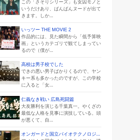
この「さそりシリーズ」も女囚モノと
いうだけあり、ばんばんヌードが出て
きます。しか...
いっツー THE MOVIE 2
作品的には、見た瞬間から「低予算映
画」というカテゴリで観てしまってい
るので（僕が...
高校は男子校でした
できの悪い男子ばかりくるので、ヤン
キー系も多かったのですが、この学校
に入ると「女...
仁義なき戦い 広島死闘篇
大友勝利を演じる千葉真一。やくざの
最低な人格を見事に演技している。頭
が悪くて、自...
オンガードと国立バイオテクノロジ...