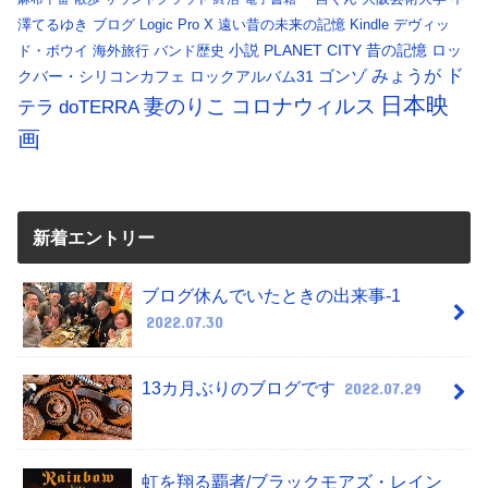
澤てるゆき
ブログ
Logic Pro X
遠い昔の未来の記憶
Kindle
デヴィッ
小説
PLANET CITY
昔の記憶
ロッ
ド・ボウイ
海外旅行
バンド歴史
ド
みょうが
クバー・シリコンカフェ
ロックアルバム31
ゴンゾ
日本映
コロナウィルス
妻のりこ
テラ
doTERRA
画
新着エントリー
ブログ休んでいたときの出来事-1
2022.07.30
13カ月ぶりのブログです
2022.07.29
虹を翔る覇者/ブラックモアズ・レイン