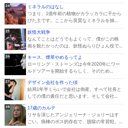
ミネラルのはなし
つまり、1億年前の植物がカラッカラに干から
びた土です。ここから良質なミネラルを抽...
妖怪大戦争
なんてことはどうでもよくって、僕がこの映
画を観たかったのは、妖怪ぬらりひょん役で...
キース、煙草やめるってよ
ローリング・ストーンズは今年2020年にワー
ルドツアーを開始するらしく、そのため...
デザイン会社を作った頃
結局1年半くらいで会社は倒産。すべて社長と
しての僕の責任だと思います。そして会社...
17歳のカルテ
リサを演じたアンジェリーナ・ジョリーはす
ごい。病棟のボス的存在で、脱獄の常習犯。...