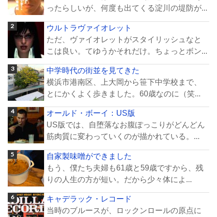
ったらしいが、何度も出てくる淀川の堤防が...
ウルトラヴァイオレット
ただ、ヴァイオレットがスタイリッシュなと
こは良い。てゆうかそれだけ。ちょっとボン...
中学時代の街並を見てきた
横浜市港南区、上大岡から笹下中学校まで、
とにかくよく歩きました。60歳なのに（笑...
オールド・ボーイ：US版
US版では、自堕落なお腹ぽっこりがどんどん
筋肉質に変わっていくのが描かれている。...
自家製味噌ができました
もう、僕たち夫婦も61歳と59歳ですから、残
りの人生の方が短い。だから少々体によ...
キャデラック・レコード
当時のブルースが、ロックンロールの原点に