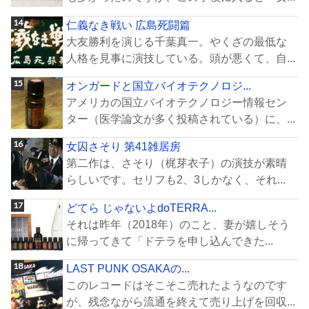
仁義なき戦い 広島死闘篇
大友勝利を演じる千葉真一。やくざの最低な
人格を見事に演技している。頭が悪くて、自...
オンガードと国立バイオテクノロジ...
アメリカの国立バイオテクノロジー情報セン
ター（医学論文が多く投稿されている）に、...
女囚さそり 第41雑居房
第二作は、さそり（梶芽衣子）の演技が素晴
らしいです。セリフも2、3しかなく、それ...
どてら じゃないよdoTERRA...
それは昨年（2018年）のこと、妻が嬉しそう
に帰ってきて「ドテラを申し込んできた...
LAST PUNK OSAKAの...
このレコードはそこそこ売れたようなのです
が、残念ながら流通を終えて売り上げを回収...