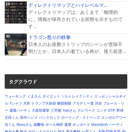
ディレクトリマップとハイレベルマ...
ディレクトリマップは、あくまで「物理的
に」情報が保存されている状態を示すもので
す...
ドラゴン怒りの鉄拳
日本人のお座敷ストリップのシーンが意味不
明だとか、日本人の着ている袴が、後ろ前逆...
タグクラウド
ウォーキング
くまさん
ダイエット
ソルトレイクシティ
エッセンシャルオイ
ル
Tシャツ
JOE
トランプ大統領
糖質制限
アカデミー賞
渋谷
ブルース・リ
ー
還暦パーティ
大統領選挙
三芳菊
Yukiさん
テレワーク
コンチ
DTP
野球
文田くん
田中ハジメ
パンクロック
ローリング・ストーンズ
エンゼルアワー
谷くん
Myuuさん
躁鬱病
ポール神田
還暦
オンガード
Macintosh
パーティ
一宮くん
大阪芸術大学
中
麻布十番
散歩
サウンドクラウド
終活
電子書籍