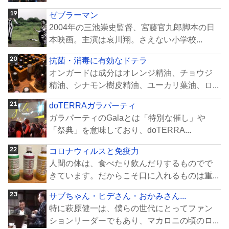
ゼブラーマン
2004年の三池崇史監督、宮藤官九郎脚本の日
本映画。主演は哀川翔。さえない小学校...
抗菌・消毒に有効なドテラ
オンガードは成分はオレンジ精油、チョウジ
精油、シナモン樹皮精油、ユーカリ葉油、ロ...
doTERRAガラパーティ
ガラパーティのGalaとは「特別な催し」や
「祭典」を意味しており、doTERRA...
コロナウィルスと免疫力
人間の体は、食べたり飲んだりするものでで
きています。だからこそ口に入れるものは重...
サブちゃん・ヒデさん・おかみさん...
特に萩原健一は、僕らの世代にとってファン
ションリーダーでもあり、マカロニの頃のロ...