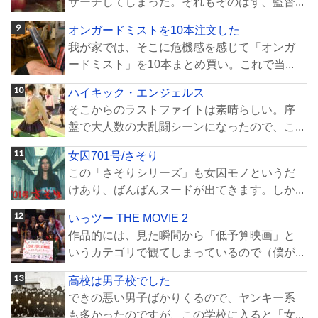
サーチしてしまった。それもそのはず、監督...
オンガードミストを10本注文した
我が家では、そこに危機感を感じて「オンガ
ードミスト」を10本まとめ買い。これで当...
ハイキック・エンジェルス
そこからのラストファイトは素晴らしい。序
盤で大人数の大乱闘シーンになったので、こ...
女囚701号/さそり
この「さそりシリーズ」も女囚モノというだ
けあり、ばんばんヌードが出てきます。しか...
いっツー THE MOVIE 2
作品的には、見た瞬間から「低予算映画」と
いうカテゴリで観てしまっているので（僕が...
高校は男子校でした
できの悪い男子ばかりくるので、ヤンキー系
も多かったのですが、この学校に入ると「女...