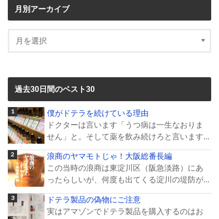
月別アーカイブ
過去30日間のベスト30
僕がドテラを続けている理由
ドクターは言います「うつ病は一生なおりま
せん」と。そして薬を飲み続けろと言います...
浪商のヤマモトじゃ！大阪総番長編
この当時の浪商は東淀川区（阪急淡路）にあ
ったらしいが、何度も出てくる淀川の堤防が...
ドテラ製品の偽物にご注意
実はアマゾンでドテラ製品を購入するのはお