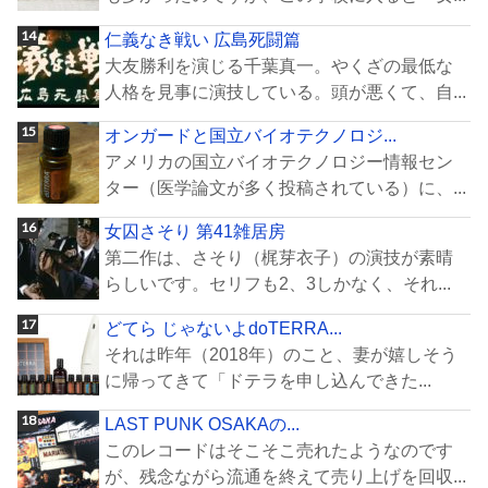
仁義なき戦い 広島死闘篇
大友勝利を演じる千葉真一。やくざの最低な
人格を見事に演技している。頭が悪くて、自...
オンガードと国立バイオテクノロジ...
アメリカの国立バイオテクノロジー情報セン
ター（医学論文が多く投稿されている）に、...
女囚さそり 第41雑居房
第二作は、さそり（梶芽衣子）の演技が素晴
らしいです。セリフも2、3しかなく、それ...
どてら じゃないよdoTERRA...
それは昨年（2018年）のこと、妻が嬉しそう
に帰ってきて「ドテラを申し込んできた...
LAST PUNK OSAKAの...
このレコードはそこそこ売れたようなのです
が、残念ながら流通を終えて売り上げを回収...