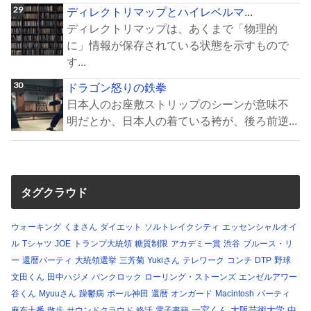
ディレクトリマップとハイレベルマ...
ディレクトリマップは、あくまで「物理的
に」情報が保存されている状態を示すもので
す...
ドラゴン怒りの鉄拳
日本人のお座敷ストリップのシーンが意味不
明だとか、日本人の着ている袴が、後ろ前逆...
タグクラウド
ウォーキング
くまさん
ダイエット
ソルトレイクシティ
エッセンシャルオイ
ル
Tシャツ
JOE
トランプ大統領
糖質制限
アカデミー賞
渋谷
ブルース・リ
ー
還暦パーティ
大統領選挙
三芳菊
Yukiさん
テレワーク
コンチ
DTP
野球
文田くん
田中ハジメ
パンクロック
ローリング・ストーンズ
エンゼルアワー
谷くん
Myuuさん
躁鬱病
ポール神田
還暦
オンガード
Macintosh
パーティ
一宮くん
大阪芸術大学
中
麻布十番
散歩
サウンドクラウド
終活
電子書籍