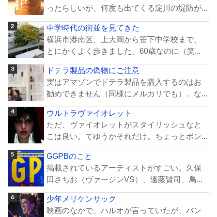
ったらしいが、何度も出てくる淀川の堤防が...
中学時代の街並を見てきた
横浜市港南区、上大岡から笹下中学校まで、
とにかくよく歩きました。60歳なのに（笑...
ドテラ製品の偽物にご注意
実はアマゾンでドテラ製品を購入するのはお
勧めできません（同様にメルカリでも）。な...
ウルトラヴァイオレット
ただ、ヴァイオレットがスタイリッシュなと
こは良い。てゆうかそれだけ。ちょっとボン...
GGPBのこと
掲載されているアーティストがすごい。久保
田さちお（ヴァージンVS）、遠藤賢司、鳥...
少年メリケンサック
映画のなかで、ハルオが言っていたが、バン