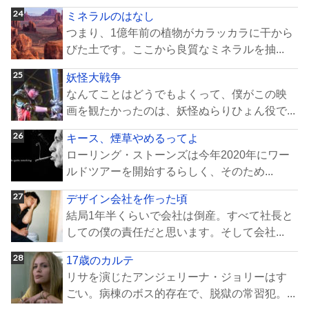
ミネラルのはなし
つまり、1億年前の植物がカラッカラに干から
びた土です。ここから良質なミネラルを抽...
妖怪大戦争
なんてことはどうでもよくって、僕がこの映
画を観たかったのは、妖怪ぬらりひょん役で...
キース、煙草やめるってよ
ローリング・ストーンズは今年2020年にワー
ルドツアーを開始するらしく、そのため...
デザイン会社を作った頃
結局1年半くらいで会社は倒産。すべて社長と
しての僕の責任だと思います。そして会社...
17歳のカルテ
リサを演じたアンジェリーナ・ジョリーはす
ごい。病棟のボス的存在で、脱獄の常習犯。...