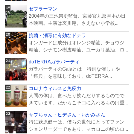
ゼブラーマン
2004年の三池崇史監督、宮藤官九郎脚本の日
本映画。主演は哀川翔。さえない小学校...
抗菌・消毒に有効なドテラ
オンガードは成分はオレンジ精油、チョウジ
精油、シナモン樹皮精油、ユーカリ葉油、ロ...
doTERRAガラパーティ
ガラパーティのGalaとは「特別な催し」や
「祭典」を意味しており、doTERRA...
コロナウィルスと免疫力
人間の体は、食べたり飲んだりするものでで
きています。だからこそ口に入れるものは重...
サブちゃん・ヒデさん・おかみさん...
特に萩原健一は、僕らの世代にとってファン
ションリーダーでもあり、マカロニの頃のロ...