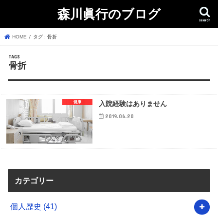
森川眞行のブログ
search
HOME
タグ : 骨折
骨折
健康
入院経験はありません
2019.06.20
カテゴリー
個人歴史
(41)