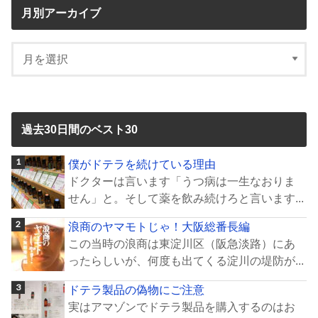
月別アーカイブ
過去30日間のベスト30
僕がドテラを続けている理由
ドクターは言います「うつ病は一生なおりま
せん」と。そして薬を飲み続けろと言います...
浪商のヤマモトじゃ！大阪総番長編
この当時の浪商は東淀川区（阪急淡路）にあ
ったらしいが、何度も出てくる淀川の堤防が...
ドテラ製品の偽物にご注意
実はアマゾンでドテラ製品を購入するのはお