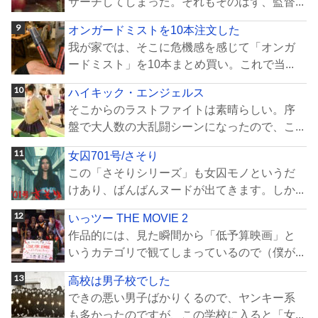
サーチしてしまった。それもそのはず、監督...
オンガードミストを10本注文した
我が家では、そこに危機感を感じて「オンガ
ードミスト」を10本まとめ買い。これで当...
ハイキック・エンジェルス
そこからのラストファイトは素晴らしい。序
盤で大人数の大乱闘シーンになったので、こ...
女囚701号/さそり
この「さそりシリーズ」も女囚モノというだ
けあり、ばんばんヌードが出てきます。しか...
いっツー THE MOVIE 2
作品的には、見た瞬間から「低予算映画」と
いうカテゴリで観てしまっているので（僕が...
高校は男子校でした
できの悪い男子ばかりくるので、ヤンキー系
も多かったのですが、この学校に入ると「女...