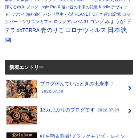
澤てるゆき
ブログ
Logic Pro X
遠い昔の未来の記憶
Kindle
デヴィッ
小説
PLANET CITY
昔の記憶
ロッ
ド・ボウイ
海外旅行
バンド歴史
ド
みょうが
クバー・シリコンカフェ
ロックアルバム31
ゴンゾ
日本映
コロナウィルス
妻のりこ
テラ
doTERRA
画
新着エントリー
ブログ休んでいたときの出来事-1
2022.07.30
13カ月ぶりのブログです
2022.07.29
虹を翔る覇者/ブラックモアズ・レイン