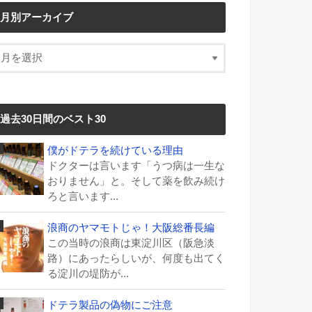
月別アーカイブ
過去30日間のベスト30
僕がドテラを続けている理由
ドクターは言います「うつ病は一生な
おりません」と。そして薬を飲み続け
ろと言います...
浪商のヤマモトじゃ！大阪総番長編
この当時の浪商は東淀川区（阪急淡
路）にあったらしいが、何度も出てく
る淀川の堤防が...
ドテラ製品の偽物にご注意