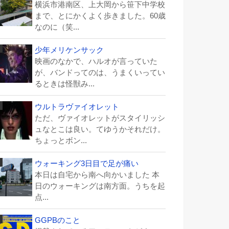
横浜市港南区、上大岡から笹下中学校
まで、とにかくよく歩きました。60歳
なのに（笑...
少年メリケンサック
映画のなかで、ハルオが言っていた
が、バンドってのは、うまくいってい
るときは怪獣み...
ウルトラヴァイオレット
ただ、ヴァイオレットがスタイリッシ
ュなとこは良い。てゆうかそれだけ。
ちょっとボン...
ウォーキング3日目で足が痛い
本日は自宅から南へ向かいました 本
日のウォーキングは南方面。うちを起
点...
GGPBのこと