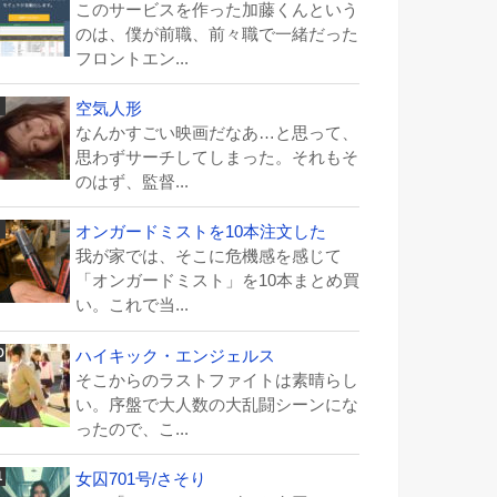
このサービスを作った加藤くんという
のは、僕が前職、前々職で一緒だった
フロントエン...
空気人形
なんかすごい映画だなあ…と思って、
思わずサーチしてしまった。それもそ
のはず、監督...
オンガードミストを10本注文した
我が家では、そこに危機感を感じて
「オンガードミスト」を10本まとめ買
い。これで当...
ハイキック・エンジェルス
そこからのラストファイトは素晴らし
い。序盤で大人数の大乱闘シーンにな
ったので、こ...
女囚701号/さそり