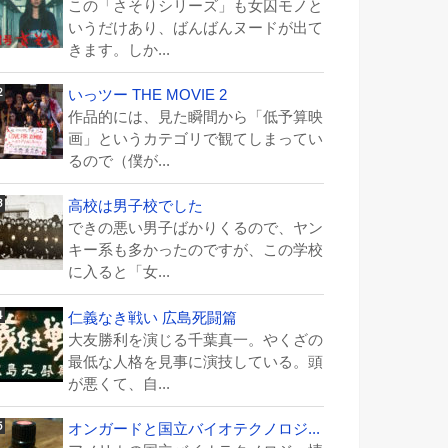
この「さそりシリーズ」も女囚モノと
いうだけあり、ばんばんヌードが出て
きます。しか...
いっツー THE MOVIE 2
作品的には、見た瞬間から「低予算映
画」というカテゴリで観てしまってい
るので（僕が...
高校は男子校でした
できの悪い男子ばかりくるので、ヤン
キー系も多かったのですが、この学校
に入ると「女...
仁義なき戦い 広島死闘篇
大友勝利を演じる千葉真一。やくざの
最低な人格を見事に演技している。頭
が悪くて、自...
オンガードと国立バイオテクノロジ...