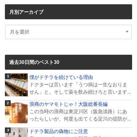
月別アーカイブ
過去30日間のベスト30
僕がドテラを続けている理由
ドクターは言います「うつ病は一生なおりま
せん」と。そして薬を飲み続けろと言います...
浪商のヤマモトじゃ！大阪総番長編
この当時の浪商は東淀川区（阪急淡路）にあ
ったらしいが、何度も出てくる淀川の堤防が...
ドテラ製品の偽物にご注意