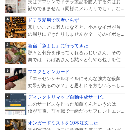
実はアマゾンでドテラ製品を購入するのはお
勧めできません（同様にメルカリでも）。な...
ドテラ愛用で医者いらず
悲しいことに老人になると、小さなイボが首
の周りにできたりしませんか？ そのイボを...
新宿「魚よし」に行ってきた
黙々と刺身を作ってくれるおじいさん。その
奥では、おばあさんも黙々と何やら包丁を使...
マスクとオンガード
「エッセンシャルオイルにそんな強力な殺菌
効果があるのか？」と思われる方もいらっし...
ディレクトリマップ自動生成サービ...
このサービスを作った加藤くんというのは、
僕が前職、前々職で一緒だったフロントエン...
オンガードミストを10本注文した
我が家では、そこに危機感を感じて「オンガ