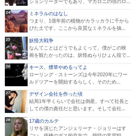
ションリーダーでもあり、マカロニの頃のロ...
ミネラルのはなし
つまり、1億年前の植物がカラッカラに干から
びた土です。ここから良質なミネラルを抽...
妖怪大戦争
なんてことはどうでもよくって、僕がこの映
画を観たかったのは、妖怪ぬらりひょん役で...
キース、煙草やめるってよ
ローリング・ストーンズは今年2020年にワー
ルドツアーを開始するらしく、そのため...
デザイン会社を作った頃
結局1年半くらいで会社は倒産。すべて社長と
しての僕の責任だと思います。そして会社...
17歳のカルテ
リサを演じたアンジェリーナ・ジョリーはす
ごい。病棟のボス的存在で、脱獄の常習犯。...