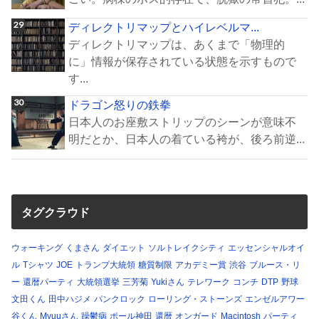
ディレクトリマップとハイレベルマ...
ディレクトリマップは、あくまで「物理的
に」情報が保存されている状態を示すもので
す...
ドラゴン怒りの鉄拳
日本人のお座敷ストリップのシーンが意味不
明だとか、日本人の着ている袴が、後ろ前逆...
タグクラウド
ウォーキング
くまさん
ダイエット
ソルトレイクシティ
エッセンシャルオイ
ル
Tシャツ
JOE
トランプ大統領
糖質制限
アカデミー賞
渋谷
ブルース・リ
ー
還暦パーティ
大統領選挙
三芳菊
Yukiさん
テレワーク
コンチ
DTP
野球
文田くん
田中ハジメ
パンクロック
ローリング・ストーンズ
エンゼルアワー
谷くん
Myuuさん
躁鬱病
ポール神田
還暦
オンガード
Macintosh
パーティ