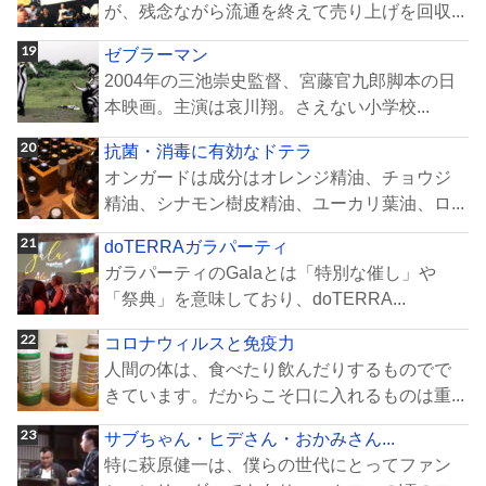
が、残念ながら流通を終えて売り上げを回収...
ゼブラーマン
2004年の三池崇史監督、宮藤官九郎脚本の日
本映画。主演は哀川翔。さえない小学校...
抗菌・消毒に有効なドテラ
オンガードは成分はオレンジ精油、チョウジ
精油、シナモン樹皮精油、ユーカリ葉油、ロ...
doTERRAガラパーティ
ガラパーティのGalaとは「特別な催し」や
「祭典」を意味しており、doTERRA...
コロナウィルスと免疫力
人間の体は、食べたり飲んだりするものでで
きています。だからこそ口に入れるものは重...
サブちゃん・ヒデさん・おかみさん...
特に萩原健一は、僕らの世代にとってファン