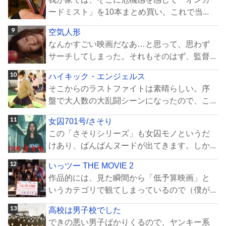
ードミスト」を10本まとめ買い。これで当...
空気人形
なんかすごい映画だなあ…と思って、思わず
サーチしてしまった。それもそのはず、監督...
ハイキック・エンジェルス
そこからのラストファイトは素晴らしい。序
盤で大人数の大乱闘シーンになったので、こ...
女囚701号/さそり
この「さそりシリーズ」も女囚モノというだ
けあり、ばんばんヌードが出てきます。しか...
いっツー THE MOVIE 2
作品的には、見た瞬間から「低予算映画」と
いうカテゴリで観てしまっているので（僕が...
高校は男子校でした
できの悪い男子ばかりくるので、ヤンキー系