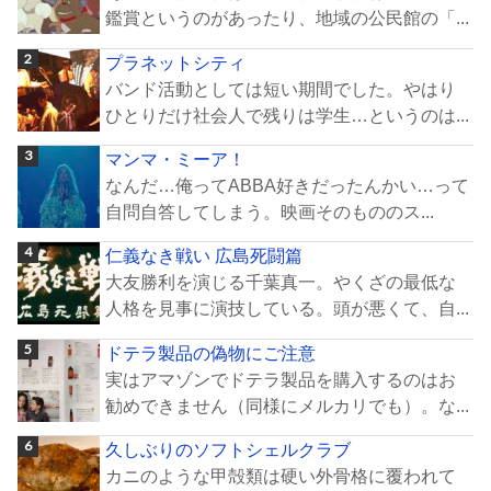
鑑賞というのがあったり、地域の公民館の「...
プラネットシティ
バンド活動としては短い期間でした。やはり
ひとりだけ社会人で残りは学生…というのは...
マンマ・ミーア！
なんだ…俺ってABBA好きだったんかい…って
自問自答してしまう。映画そのもののス...
仁義なき戦い 広島死闘篇
大友勝利を演じる千葉真一。やくざの最低な
人格を見事に演技している。頭が悪くて、自...
ドテラ製品の偽物にご注意
実はアマゾンでドテラ製品を購入するのはお
勧めできません（同様にメルカリでも）。な...
久しぶりのソフトシェルクラブ
カニのような甲殻類は硬い外骨格に覆われて