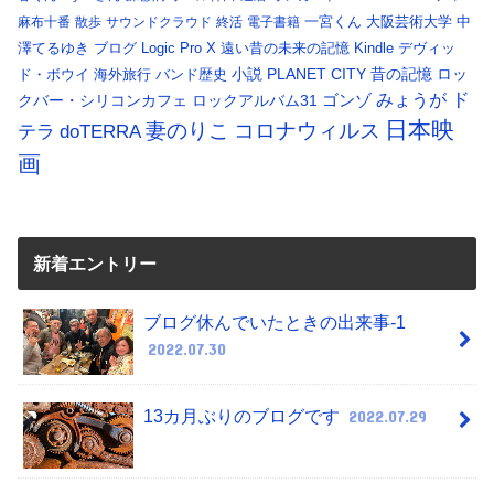
一宮くん
大阪芸術大学
中
麻布十番
散歩
サウンドクラウド
終活
電子書籍
澤てるゆき
ブログ
Logic Pro X
遠い昔の未来の記憶
Kindle
デヴィッ
小説
PLANET CITY
昔の記憶
ロッ
ド・ボウイ
海外旅行
バンド歴史
ド
みょうが
クバー・シリコンカフェ
ロックアルバム31
ゴンゾ
日本映
コロナウィルス
妻のりこ
テラ
doTERRA
画
新着エントリー
ブログ休んでいたときの出来事-1
2022.07.30
13カ月ぶりのブログです
2022.07.29