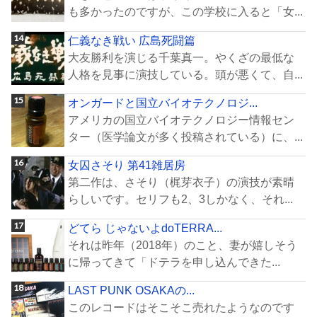
も多かったのですが、この学校に入ると「女...
仁義なき戦い 広島死闘篇
大友勝利を演じる千葉真一。やくざの最低な
人格を見事に演技している。頭が悪くて、自...
オンガードと国立バイオテクノロジ...
アメリカの国立バイオテクノロジー情報セン
ター（医学論文が多く投稿されている）に、...
女囚さそり 第41雑居房
第二作は、さそり（梶芽衣子）の演技が素晴
らしいです。セリフも2、3しかなく、それ...
どてら じゃないよdoTERRA...
それは昨年（2018年）のこと、妻が嬉しそう
に帰ってきて「ドテラを申し込んできた...
LAST PUNK OSAKAの...
このレコードはそこそこ売れたようなのです