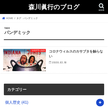
森川眞行のブログ
search
HOME
タグ : パンデミック
パンデミック
コロナウィルス
コロナウィルスのカサブタを触らな
い
2020.03.18
カテゴリー
個人歴史
(41)