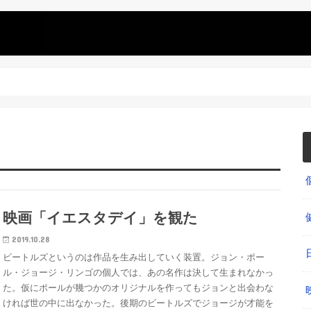
映画「イエスタデイ」を観た
2019.10.28
ビートルズというのは作品を生み出していく装置。ジョン・ポー
ル・ジョージ・リンゴの個人では、あの名作は決して生まれなかっ
た。仮にポールが幾つかのオリジナルを作ってもジョンと出会わな
ければ世の中に出なかった。後期のビートルズでジョージが才能を