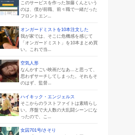
このサービスを作った加藤くんという
のは、僕が前職、前々職で一緒だった
フロントエン...
オンガードミストを10本注文した
我が家では、そこに危機感を感じて
「オンガードミスト」を10本まとめ買
い。これで当...
空気人形
なんかすごい映画だなあ…と思って、
思わずサーチしてしまった。それもそ
のはず、監督...
ハイキック・エンジェルス
そこからのラストファイトは素晴らし
い。序盤で大人数の大乱闘シーンにな
ったので、こ...
女囚701号/さそり