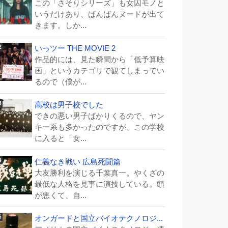
この「さそりシリーズ」も女囚モノと
いうだけあり、ばんばんヌードが出て
きます。しか...
いっツー THE MOVIE 2
作品的には、見た瞬間から「低予算映
画」というカテゴリで観てしまってい
るので（僕が...
高校は男子校でした
できの悪い男子ばかりくるので、ヤン
キー系も多かったのですが、この学校
に入ると「女...
仁義なき戦い 広島死闘篇
大友勝利を演じる千葉真一。やくざの
最低な人格を見事に演技している。頭
が悪くて、自...
オンガードと国立バイオテクノロジ...