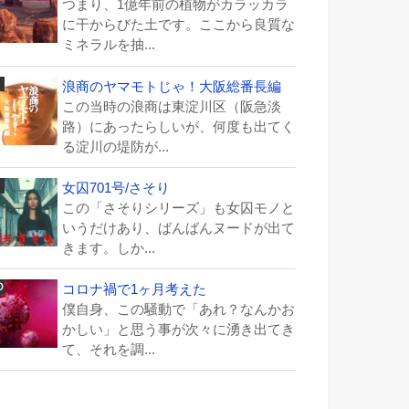
つまり、1億年前の植物がカラッカラ
に干からびた土です。ここから良質な
ミネラルを抽...
浪商のヤマモトじゃ！大阪総番長編
この当時の浪商は東淀川区（阪急淡
路）にあったらしいが、何度も出てく
る淀川の堤防が...
女囚701号/さそり
この「さそりシリーズ」も女囚モノと
いうだけあり、ばんばんヌードが出て
きます。しか...
コロナ禍で1ヶ月考えた
僕自身、この騒動で「あれ？なんかお
かしい」と思う事が次々に湧き出てき
て、それを調...