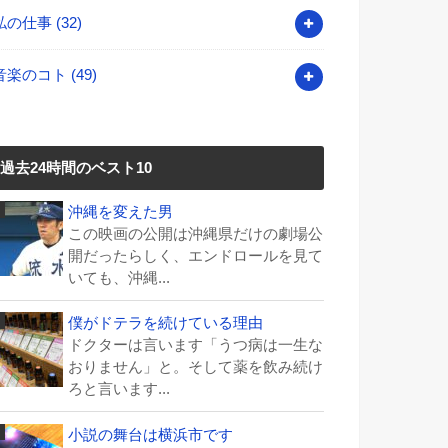
私の仕事
(32)
音楽のコト
(49)
過去24時間のベスト10
沖縄を変えた男
この映画の公開は沖縄県だけの劇場公
開だったらしく、エンドロールを見て
いても、沖縄...
僕がドテラを続けている理由
ドクターは言います「うつ病は一生な
おりません」と。そして薬を飲み続け
ろと言います...
小説の舞台は横浜市です