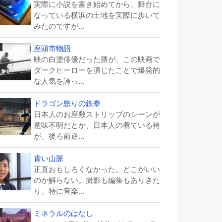
実際に小説を書き始めてから、舞台に
なっている横浜の土地を実際に歩いて
みたのですが...
座頭市物語
映の白塗俳優だった勝が、この映画で
ダークヒーローを演じたことで爆発的
な人気を誇っ...
ドラゴン怒りの鉄拳
日本人のお座敷ストリップのシーンが
意味不明だとか、日本人の着ている袴
が、後ろ前逆...
青い山脈
正直おもしろくなかった。どこがいい
のか解らない。撮影も編集もありきた
り、特に音楽...
ミネラルのはなし