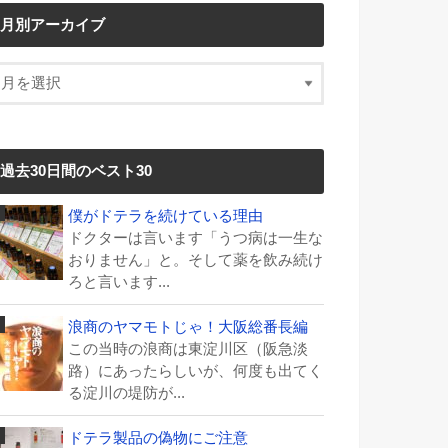
月別アーカイブ
過去30日間のベスト30
僕がドテラを続けている理由
ドクターは言います「うつ病は一生な
おりません」と。そして薬を飲み続け
ろと言います...
浪商のヤマモトじゃ！大阪総番長編
この当時の浪商は東淀川区（阪急淡
路）にあったらしいが、何度も出てく
る淀川の堤防が...
ドテラ製品の偽物にご注意