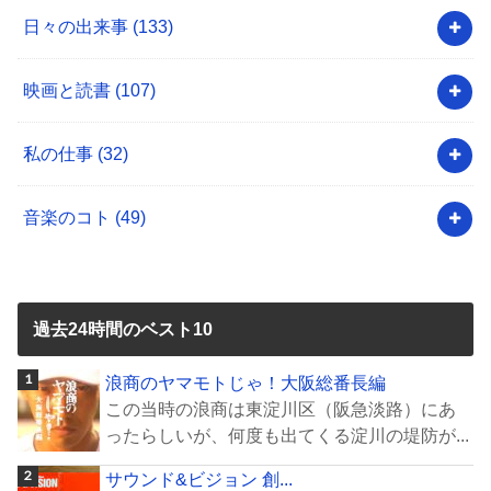
日々の出来事
(133)
映画と読書
(107)
私の仕事
(32)
音楽のコト
(49)
過去24時間のベスト10
浪商のヤマモトじゃ！大阪総番長編
この当時の浪商は東淀川区（阪急淡路）にあ
ったらしいが、何度も出てくる淀川の堤防が...
サウンド&ビジョン 創...