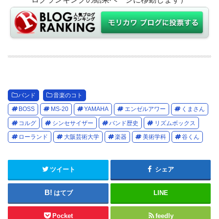
バンド
音楽のコト
BOSS
MS-20
YAMAHA
エンゼルアワー
くまさん
コルグ
シンセサイザー
バンド歴史
リズムボックス
ローランド
大阪芸術大学
楽器
美術学科
谷くん
ツイート
シェア
はてブ
LINE
Pocket
feedly