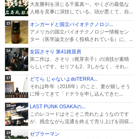
大友勝利を演じる千葉真一。やくざの最低な
人格を見事に演技している。頭が悪くて、自...
オンガードと国立バイオテクノロジ...
アメリカの国立バイオテクノロジー情報セン
ター（医学論文が多く投稿されている）に、...
女囚さそり 第41雑居房
第二作は、さそり（梶芽衣子）の演技が素晴
らしいです。セリフも2、3しかなく、それ...
どてら じゃないよdoTERRA...
それは昨年（2018年）のこと、妻が嬉しそう
に帰ってきて「ドテラを申し込んできた...
LAST PUNK OSAKAの...
このレコードはそこそこ売れたようなのです
が、残念ながら流通を終えて売り上げを回収...
ゼブラーマン