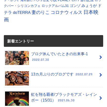
小説
PLANET CITY
昔の記憶
ロッ
ド・ボウイ
海外旅行
バンド歴史
ド
みょうが
クバー・シリコンカフェ
ロックアルバム31
ゴンゾ
日本映
コロナウィルス
妻のりこ
テラ
doTERRA
画
新着エントリー
ブログ休んでいたときの出来事-1
2022.07.30
13カ月ぶりのブログです
2022.07.29
虹を翔る覇者/ブラックモアズ・レイン
ボー（15/31）
2021.06.30