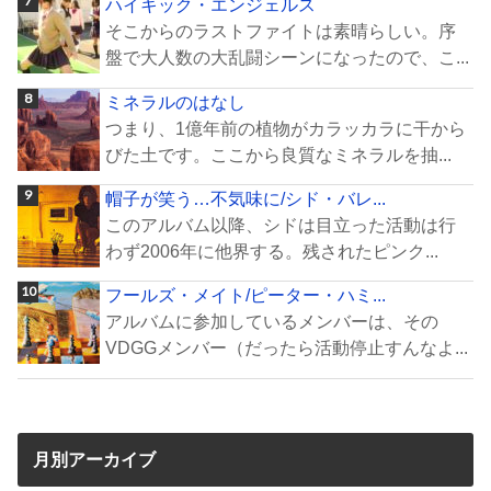
ハイキック・エンジェルス
そこからのラストファイトは素晴らしい。序
盤で大人数の大乱闘シーンになったので、こ...
ミネラルのはなし
つまり、1億年前の植物がカラッカラに干から
びた土です。ここから良質なミネラルを抽...
帽子が笑う…不気味に/シド・バレ...
このアルバム以降、シドは目立った活動は行
わず2006年に他界する。残されたピンク...
フールズ・メイト/ピーター・ハミ...
アルバムに参加しているメンバーは、その
VDGGメンバー（だったら活動停止すんなよ...
月別アーカイブ