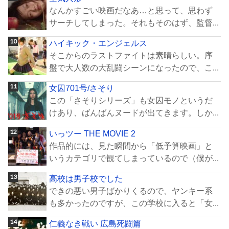
なんかすごい映画だなあ…と思って、思わず
サーチしてしまった。それもそのはず、監督...
ハイキック・エンジェルス
そこからのラストファイトは素晴らしい。序
盤で大人数の大乱闘シーンになったので、こ...
女囚701号/さそり
この「さそりシリーズ」も女囚モノというだ
けあり、ばんばんヌードが出てきます。しか...
いっツー THE MOVIE 2
作品的には、見た瞬間から「低予算映画」と
いうカテゴリで観てしまっているので（僕が...
高校は男子校でした
できの悪い男子ばかりくるので、ヤンキー系
も多かったのですが、この学校に入ると「女...
仁義なき戦い 広島死闘篇