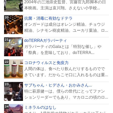
2004年の三池崇史監督、宮藤官九郎脚本の日
本映画。主演は哀川翔。さえない小学校...
抗菌・消毒に有効なドテラ
オンガードは成分はオレンジ精油、チョウジ
精油、シナモン樹皮精油、ユーカリ葉油、ロ...
doTERRAガラパーティ
ガラパーティのGalaとは「特別な催し」や
「祭典」を意味しており、doTERRA...
コロナウィルスと免疫力
人間の体は、食べたり飲んだりするものでで
きています。だからこそ口に入れるものは重...
サブちゃん・ヒデさん・おかみさん...
特に萩原健一は、僕らの世代にとってファン
ションリーダーでもあり、マカロニの頃のロ...
ミネラルのはなし