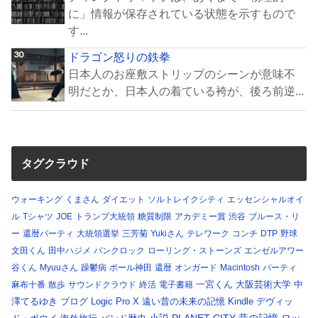
に」情報が保存されている状態を示すもので
す...
ドラゴン怒りの鉄拳
日本人のお座敷ストリップのシーンが意味不
明だとか、日本人の着ている袴が、後ろ前逆...
タグクラウド
ウォーキング
くまさん
ダイエット
ソルトレイクシティ
エッセンシャルオイ
ル
Tシャツ
JOE
トランプ大統領
糖質制限
アカデミー賞
渋谷
ブルース・リ
ー
還暦パーティ
大統領選挙
三芳菊
Yukiさん
テレワーク
コンチ
DTP
野球
文田くん
田中ハジメ
パンクロック
ローリング・ストーンズ
エンゼルアワー
谷くん
Myuuさん
躁鬱病
ポール神田
還暦
オンガード
Macintosh
パーティ
一宮くん
大阪芸術大学
中
麻布十番
散歩
サウンドクラウド
終活
電子書籍
澤てるゆき
ブログ
Logic Pro X
遠い昔の未来の記憶
Kindle
デヴィッ