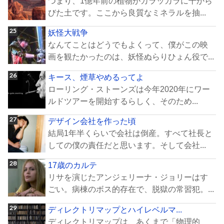
つまり、1億年前の植物がカラッカラに干から
びた土です。ここから良質なミネラルを抽...
妖怪大戦争
なんてことはどうでもよくって、僕がこの映
画を観たかったのは、妖怪ぬらりひょん役で...
キース、煙草やめるってよ
ローリング・ストーンズは今年2020年にワー
ルドツアーを開始するらしく、そのため...
デザイン会社を作った頃
結局1年半くらいで会社は倒産。すべて社長と
しての僕の責任だと思います。そして会社...
17歳のカルテ
リサを演じたアンジェリーナ・ジョリーはす
ごい。病棟のボス的存在で、脱獄の常習犯。...
ディレクトリマップとハイレベルマ...
ディレクトリマップは、あくまで「物理的