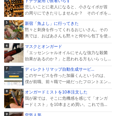
ドテラ愛用で医者いらず
悲しいことに老人になると、小さなイボが首
の周りにできたりしませんか？ そのイボを...
新宿「魚よし」に行ってきた
黙々と刺身を作ってくれるおじいさん。その
奥では、おばあさんも黙々と何やら包丁を使...
マスクとオンガード
「エッセンシャルオイルにそんな強力な殺菌
効果があるのか？」と思われる方もいらっし...
ディレクトリマップ自動生成サービ...
このサービスを作った加藤くんというのは、
僕が前職、前々職で一緒だったフロントエン...
オンガードミストを10本注文した
我が家では、そこに危機感を感じて「オンガ
ードミスト」を10本まとめ買い。これで当...
空気人形