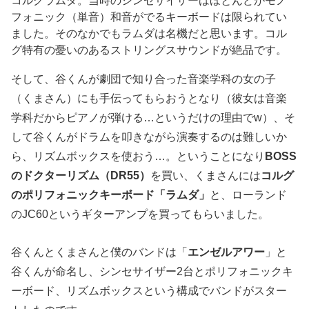
フォニック（単音）和音がでるキーボードは限られてい
ました。そのなかでもラムダは名機だと思います。コル
グ特有の憂いのあるストリングスサウンドが絶品です。
そして、谷くんが劇団で知り合った音楽学科の女の子
（くまさん）にも手伝ってもらおうとなり（彼女は音楽
学科だからピアノが弾ける…というだけの理由でw）、そ
して谷くんがドラムを叩きながら演奏するのは難しいか
ら、リズムボックスを使おう…。ということになり
BOSS
のドクターリズム（DR55）
を買い、くまさんには
コルグ
のポリフォニックキーボード「ラムダ」
と、ローランド
のJC60というギターアンプを買ってもらいました。
谷くんとくまさんと僕のバンドは「
エンゼルアワー
」と
谷くんが命名し、シンセサイザー2台とポリフォニックキ
ーボード、リズムボックスという構成でバンドがスター