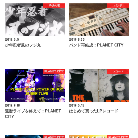
子供の頃
バンド
2019.5.5
2019.8.30
少年忍者風のフジ丸
バンド再結成：PLANET CITY
PLANET CITY
レコード
2019.9.18
2019.5.15
還暦ライブを終えて：PLANET
はじめて買ったLPレコード
CITY
PLANET CITY
PLANET CITY