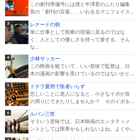
この創刊準備号には僕と中澤君のふたり編集
長の「創刊の言葉」、いわるるマニフェイス...
レナードの朝
単に仕事として医療の現場に居るのではな
く、人としての優しさを持って接する。そん
な...
少林サッカー
この映画を観ていて、いい意味で監督は、日
本の漫画の影響を受けているのではないかと...
ドテラ愛用で医者いらず
悲しいことに老人になると、小さなイボが首
の周りにできたりしませんか？ そのイボを...
ルパン三世
そういう意味では、日本映画のエンタティメ
ントとしては限界かもしれないよね。よくや...