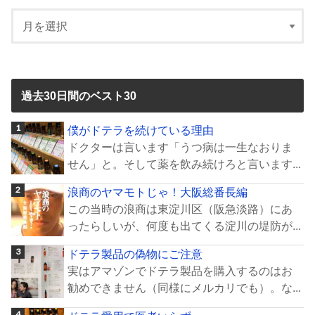
過去30日間のベスト30
僕がドテラを続けている理由
ドクターは言います「うつ病は一生なおりま
せん」と。そして薬を飲み続けろと言います...
浪商のヤマモトじゃ！大阪総番長編
この当時の浪商は東淀川区（阪急淡路）にあ
ったらしいが、何度も出てくる淀川の堤防が...
ドテラ製品の偽物にご注意
実はアマゾンでドテラ製品を購入するのはお
勧めできません（同様にメルカリでも）。な...