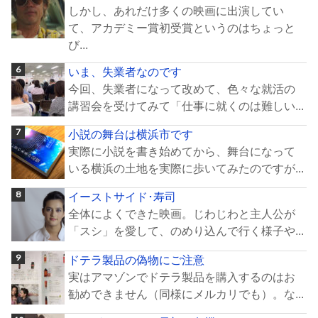
しかし、あれだけ多くの映画に出演してい
て、アカデミー賞初受賞というのはちょっと
び...
いま、失業者なのです
今回、失業者になって改めて、色々な就活の
講習会を受けてみて「仕事に就くのは難しい...
小説の舞台は横浜市です
実際に小説を書き始めてから、舞台になって
いる横浜の土地を実際に歩いてみたのですが...
イーストサイド･寿司
全体によくできた映画。じわじわと主人公が
「スシ」を愛して、のめり込んで行く様子や...
ドテラ製品の偽物にご注意
実はアマゾンでドテラ製品を購入するのはお
勧めできません（同様にメルカリでも）。な...