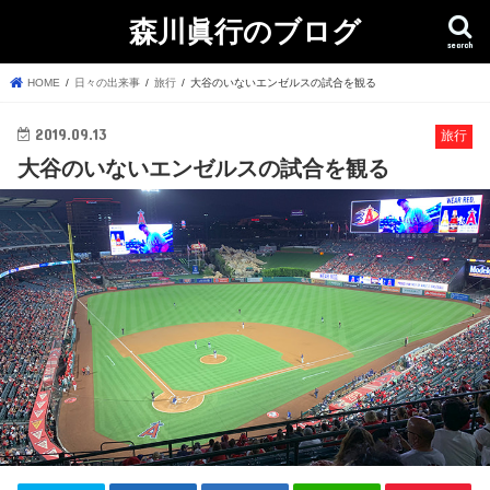
森川眞行のブログ
search
HOME
日々の出来事
旅行
大谷のいないエンゼルスの試合を観る
2019.09.13
旅行
大谷のいないエンゼルスの試合を観る