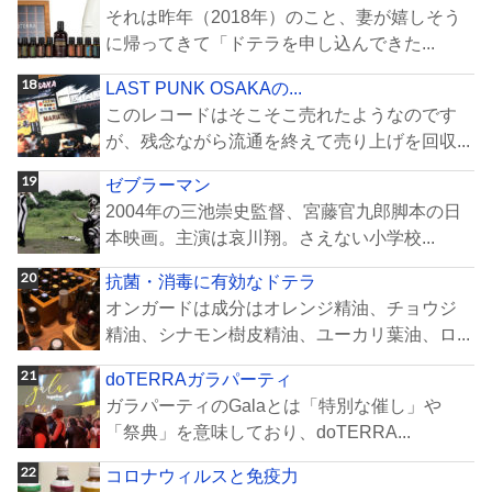
それは昨年（2018年）のこと、妻が嬉しそう
に帰ってきて「ドテラを申し込んできた...
LAST PUNK OSAKAの...
このレコードはそこそこ売れたようなのです
が、残念ながら流通を終えて売り上げを回収...
ゼブラーマン
2004年の三池崇史監督、宮藤官九郎脚本の日
本映画。主演は哀川翔。さえない小学校...
抗菌・消毒に有効なドテラ
オンガードは成分はオレンジ精油、チョウジ
精油、シナモン樹皮精油、ユーカリ葉油、ロ...
doTERRAガラパーティ
ガラパーティのGalaとは「特別な催し」や
「祭典」を意味しており、doTERRA...
コロナウィルスと免疫力