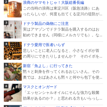
浪商のヤマモトじゃ！大阪総番長編
この当時の浪商は東淀川区（阪急淡路）にあ
ったらしいが、何度も出てくる淀川の堤防が...
ドテラ製品の偽物にご注意
実はアマゾンでドテラ製品を購入するのはお
勧めできません（同様にメルカリでも）。な...
ドテラ愛用で医者いらず
悲しいことに老人になると、小さなイボが首
の周りにできたりしませんか？ そのイボを...
新宿「魚よし」に行ってきた
黙々と刺身を作ってくれるおじいさん。その
奥では、おばあさんも黙々と何やら包丁を使...
マスクとオンガード
「エッセンシャルオイルにそんな強力な殺菌
効果があるのか？」と思われる方もいらっし...