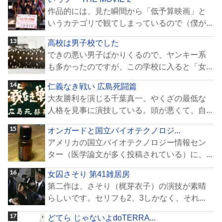
作品的には、見た瞬間から「低予算映画」と
いうカテゴリで観てしまっているので（僕が...
高校は男子校でした
できの悪い男子ばかりくるので、ヤンキー系
も多かったのですが、この学校に入ると「女...
仁義なき戦い 広島死闘篇
大友勝利を演じる千葉真一。やくざの最低な
人格を見事に演技している。頭が悪くて、自...
オンガードと国立バイオテクノロジ...
アメリカの国立バイオテクノロジー情報セン
ター（医学論文が多く投稿されている）に、...
女囚さそり 第41雑居房
第二作は、さそり（梶芽衣子）の演技が素晴
らしいです。セリフも2、3しかなく、それ...
どてら じゃないよdoTERRA...