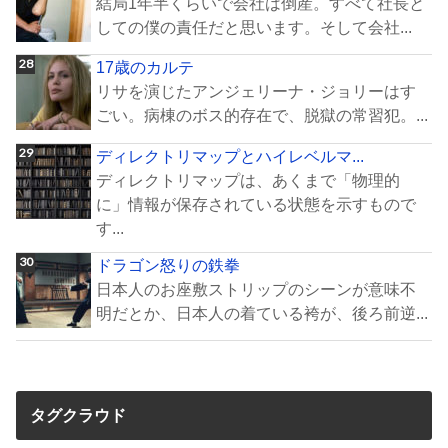
結局1年半くらいで会社は倒産。すべて社長と
しての僕の責任だと思います。そして会社...
17歳のカルテ
リサを演じたアンジェリーナ・ジョリーはす
ごい。病棟のボス的存在で、脱獄の常習犯。...
ディレクトリマップとハイレベルマ...
ディレクトリマップは、あくまで「物理的
に」情報が保存されている状態を示すもので
す...
ドラゴン怒りの鉄拳
日本人のお座敷ストリップのシーンが意味不
明だとか、日本人の着ている袴が、後ろ前逆...
タグクラウド