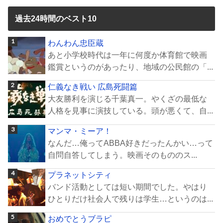
過去24時間のベスト10
わんわん忠臣蔵
あと小学校時代は一年に何度か体育館で映画
鑑賞というのがあったり、地域の公民館の「...
仁義なき戦い 広島死闘篇
大友勝利を演じる千葉真一。やくざの最低な
人格を見事に演技している。頭が悪くて、自...
マンマ・ミーア！
なんだ…俺ってABBA好きだったんかい…って
自問自答してしまう。映画そのもののス...
プラネットシティ
バンド活動としては短い期間でした。やはり
ひとりだけ社会人で残りは学生…というのは...
おめでとうブラピ