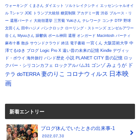
ウォーキング
くまさん
ダイエット
ソルトレイクシティ
エッセンシャルオイ
ル
Tシャツ
JOE
トランプ大統領
糖質制限
アカデミー賞
渋谷
ブルース・リ
ー
還暦パーティ
大統領選挙
三芳菊
Yukiさん
テレワーク
コンチ
DTP
野球
文田くん
田中ハジメ
パンクロック
ローリング・ストーンズ
エンゼルアワー
谷くん
Myuuさん
躁鬱病
ポール神田
還暦
オンガード
Macintosh
パーティ
一宮くん
大阪芸術大学
中
麻布十番
散歩
サウンドクラウド
終活
電子書籍
澤てるゆき
ブログ
Logic Pro X
遠い昔の未来の記憶
Kindle
デヴィッ
小説
PLANET CITY
昔の記憶
ロッ
ド・ボウイ
海外旅行
バンド歴史
ド
みょうが
クバー・シリコンカフェ
ロックアルバム31
ゴンゾ
日本映
コロナウィルス
妻のりこ
テラ
doTERRA
画
新着エントリー
ブログ休んでいたときの出来事-1
2022.07.30