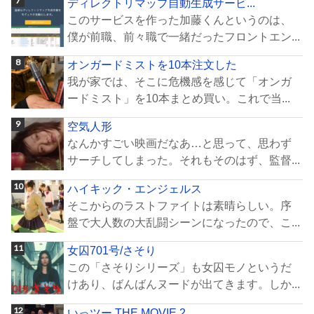
ディレクトリマップ自動生成サービ...
このサービスを作った加藤くんというのは、
僕が前職、前々職で一緒だったフロントエン...
オンガードミストを10本注文した
我が家では、そこに危機感を感じて「オンガ
ードミスト」を10本まとめ買い。これで当...
空気人形
なんかすごい映画だなあ…と思って、思わず
サーチしてしまった。それもそのはず、監督...
ハイキック・エンジェルス
そこからのラストファイトは素晴らしい。序
盤で大人数の大乱闘シーンになったので、こ...
女囚701号/さそり
この「さそりシリーズ」も女囚モノというだ
けあり、ばんばんヌードが出てきます。しか...
いっツー THE MOVIE 2