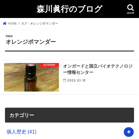
森川眞行のブログ
search
HOME
タグ : オレンジポマンダー
オレンジポマンダー
doTERRA
オンガードと国立バイオテクノロジ
ー情報センター
2020.03.10
カテゴリー
個人歴史
(41)