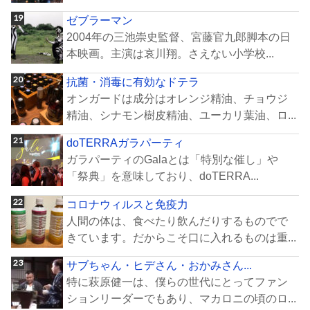
ゼブラーマン
2004年の三池崇史監督、宮藤官九郎脚本の日
本映画。主演は哀川翔。さえない小学校...
抗菌・消毒に有効なドテラ
オンガードは成分はオレンジ精油、チョウジ
精油、シナモン樹皮精油、ユーカリ葉油、ロ...
doTERRAガラパーティ
ガラパーティのGalaとは「特別な催し」や
「祭典」を意味しており、doTERRA...
コロナウィルスと免疫力
人間の体は、食べたり飲んだりするものでで
きています。だからこそ口に入れるものは重...
サブちゃん・ヒデさん・おかみさん...
特に萩原健一は、僕らの世代にとってファン
ションリーダーでもあり、マカロニの頃のロ...