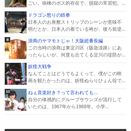
ごい。病棟のボス的存在で、脱獄の常習犯。...
ドラゴン怒りの鉄拳
日本人のお座敷ストリップのシーンが意味不
明だとか、日本人の着ている袴が、後ろ前逆...
浪商のヤマモトじゃ！大阪総番長編
この当時の浪商は東淀川区（阪急淡路）にあ
ったらしいが、何度も出てくる淀川の堤防が...
妖怪大戦争
なんてことはどうでもよくって、僕がこの映
画を観たかったのは、妖怪ぬらりひょん役で...
ねぇ音楽好き？って言われても…
自分の体感的にグループサウンズが流行して
いたのは、1967年から1968年。小学...