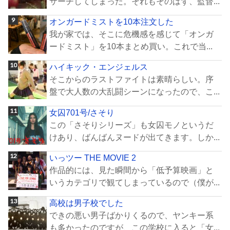
サーチしてしまった。それもそのはず、監督...
オンガードミストを10本注文した
我が家では、そこに危機感を感じて「オンガ
ードミスト」を10本まとめ買い。これで当...
ハイキック・エンジェルス
そこからのラストファイトは素晴らしい。序
盤で大人数の大乱闘シーンになったので、こ...
女囚701号/さそり
この「さそりシリーズ」も女囚モノというだ
けあり、ばんばんヌードが出てきます。しか...
いっツー THE MOVIE 2
作品的には、見た瞬間から「低予算映画」と
いうカテゴリで観てしまっているので（僕が...
高校は男子校でした
できの悪い男子ばかりくるので、ヤンキー系
も多かったのですが、この学校に入ると「女...