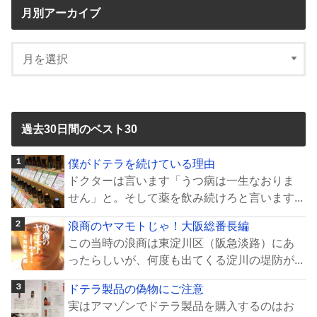
月別アーカイブ
過去30日間のベスト30
僕がドテラを続けている理由
ドクターは言います「うつ病は一生なおりま
せん」と。そして薬を飲み続けろと言います...
浪商のヤマモトじゃ！大阪総番長編
この当時の浪商は東淀川区（阪急淡路）にあ
ったらしいが、何度も出てくる淀川の堤防が...
ドテラ製品の偽物にご注意
実はアマゾンでドテラ製品を購入するのはお