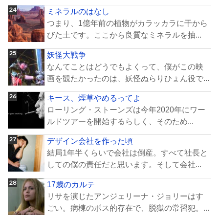
ミネラルのはなし
つまり、1億年前の植物がカラッカラに干から
びた土です。ここから良質なミネラルを抽...
妖怪大戦争
なんてことはどうでもよくって、僕がこの映
画を観たかったのは、妖怪ぬらりひょん役で...
キース、煙草やめるってよ
ローリング・ストーンズは今年2020年にワー
ルドツアーを開始するらしく、そのため...
デザイン会社を作った頃
結局1年半くらいで会社は倒産。すべて社長と
しての僕の責任だと思います。そして会社...
17歳のカルテ
リサを演じたアンジェリーナ・ジョリーはす
ごい。病棟のボス的存在で、脱獄の常習犯。...