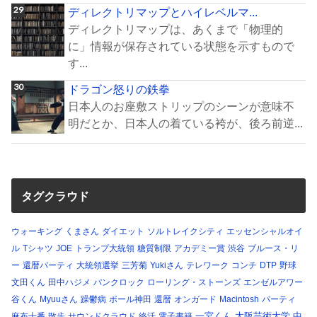
ディレクトリマップとハイレベルマ...
ディレクトリマップは、あくまで「物理的
に」情報が保存されている状態を示すもので
す...
ドラゴン怒りの鉄拳
日本人のお座敷ストリップのシーンが意味不
明だとか、日本人の着ている袴が、後ろ前逆...
タグクラウド
ウォーキング
くまさん
ダイエット
ソルトレイクシティ
エッセンシャルオイ
ル
Tシャツ
JOE
トランプ大統領
糖質制限
アカデミー賞
渋谷
ブルース・リ
ー
還暦パーティ
大統領選挙
三芳菊
Yukiさん
テレワーク
コンチ
DTP
野球
文田くん
田中ハジメ
パンクロック
ローリング・ストーンズ
エンゼルアワー
谷くん
Myuuさん
躁鬱病
ポール神田
還暦
オンガード
Macintosh
パーティ
一宮くん
大阪芸術大学
中
麻布十番
散歩
サウンドクラウド
終活
電子書籍