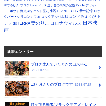
澤てるゆき
ブログ
Logic Pro X
遠い昔の未来の記憶
Kindle
デヴィッ
小説
PLANET CITY
昔の記憶
ロッ
ド・ボウイ
海外旅行
バンド歴史
ド
みょうが
クバー・シリコンカフェ
ロックアルバム31
ゴンゾ
日本映
コロナウィルス
妻のりこ
テラ
doTERRA
画
新着エントリー
ブログ休んでいたときの出来事-1
2022.07.30
13カ月ぶりのブログです
2022.07.29
虹を翔る覇者/ブラックモアズ・レイン