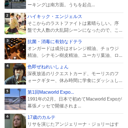
ーキングは南方面。うちを起点...
ハイキック・エンジェルス
そこからのラストファイトは素晴らしい。序
盤で大人数の大乱闘シーンになったので、こ...
抗菌・消毒に有効なドテラ
オンガードは成分はオレンジ精油、チョウジ
精油、シナモン樹皮精油、ユーカリ葉油、ロ...
色即ぜねれいしょん
深夜放送のリクエストカード、モーリスのフ
ォークギター、休み時間に学食にダッシュし...
第1回Macworld Expo...
1991年の2月。日本で初めてMacworld Expoが
幕張メッセで開催されま...
17歳のカルテ
リサを演じたアンジェリーナ・ジョリーはす