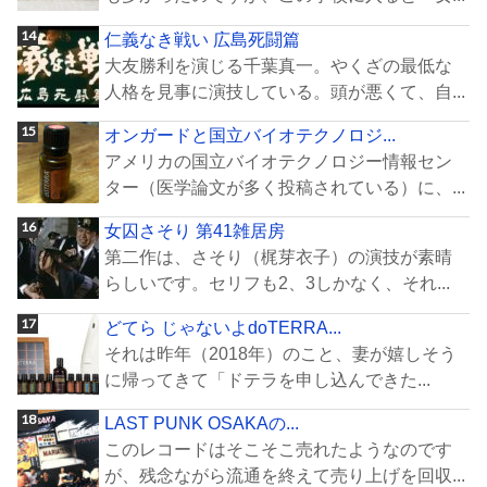
仁義なき戦い 広島死闘篇
大友勝利を演じる千葉真一。やくざの最低な
人格を見事に演技している。頭が悪くて、自...
オンガードと国立バイオテクノロジ...
アメリカの国立バイオテクノロジー情報セン
ター（医学論文が多く投稿されている）に、...
女囚さそり 第41雑居房
第二作は、さそり（梶芽衣子）の演技が素晴
らしいです。セリフも2、3しかなく、それ...
どてら じゃないよdoTERRA...
それは昨年（2018年）のこと、妻が嬉しそう
に帰ってきて「ドテラを申し込んできた...
LAST PUNK OSAKAの...
このレコードはそこそこ売れたようなのです
が、残念ながら流通を終えて売り上げを回収...