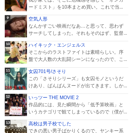
ードミスト」を10本まとめ買い。これで当...
空気人形
なんかすごい映画だなあ…と思って、思わず
サーチしてしまった。それもそのはず、監督...
ハイキック・エンジェルス
そこからのラストファイトは素晴らしい。序
盤で大人数の大乱闘シーンになったので、こ...
女囚701号/さそり
この「さそりシリーズ」も女囚モノというだ
けあり、ばんばんヌードが出てきます。しか...
いっツー THE MOVIE 2
作品的には、見た瞬間から「低予算映画」と
いうカテゴリで観てしまっているので（僕が...
高校は男子校でした
できの悪い男子ばかりくるので、ヤンキー系