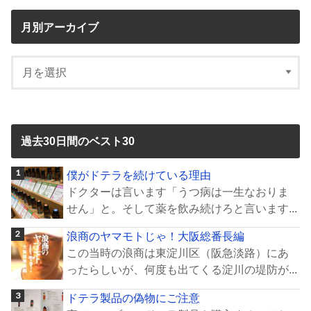
月別アーカイブ
過去30日間のベスト30
僕がドテラを続けている理由
ドクターは言います「うつ病は一生なおりま
せん」と。そして薬を飲み続けろと言います...
浪商のヤマモトじゃ！大阪総番長編
この当時の浪商は東淀川区（阪急淡路）にあ
ったらしいが、何度も出てくる淀川の堤防が...
ドテラ製品の偽物にご注意