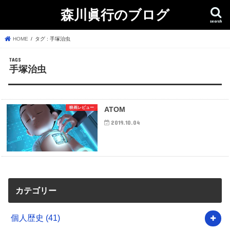
森川眞行のブログ
search
HOME
タグ : 手塚治虫
手塚治虫
映画レビュー
ATOM
2019.10.04
カテゴリー
個人歴史
(41)