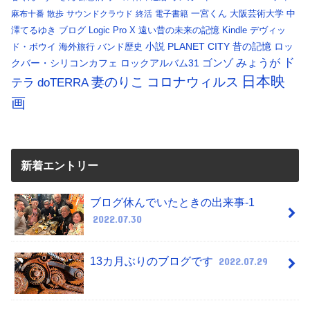
一宮くん
大阪芸術大学
中
麻布十番
散歩
サウンドクラウド
終活
電子書籍
澤てるゆき
ブログ
Logic Pro X
遠い昔の未来の記憶
Kindle
デヴィッ
小説
PLANET CITY
昔の記憶
ロッ
ド・ボウイ
海外旅行
バンド歴史
ド
みょうが
クバー・シリコンカフェ
ロックアルバム31
ゴンゾ
日本映
コロナウィルス
妻のりこ
テラ
doTERRA
画
新着エントリー
ブログ休んでいたときの出来事-1
2022.07.30
13カ月ぶりのブログです
2022.07.29