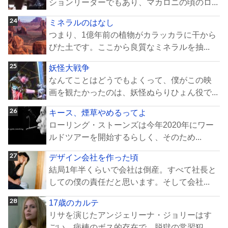
ションリーダーでもあり、マカロニの頃のロ...
ミネラルのはなし
つまり、1億年前の植物がカラッカラに干から
びた土です。ここから良質なミネラルを抽...
妖怪大戦争
なんてことはどうでもよくって、僕がこの映
画を観たかったのは、妖怪ぬらりひょん役で...
キース、煙草やめるってよ
ローリング・ストーンズは今年2020年にワー
ルドツアーを開始するらしく、そのため...
デザイン会社を作った頃
結局1年半くらいで会社は倒産。すべて社長と
しての僕の責任だと思います。そして会社...
17歳のカルテ
リサを演じたアンジェリーナ・ジョリーはす
ごい。病棟のボス的存在で、脱獄の常習犯。...