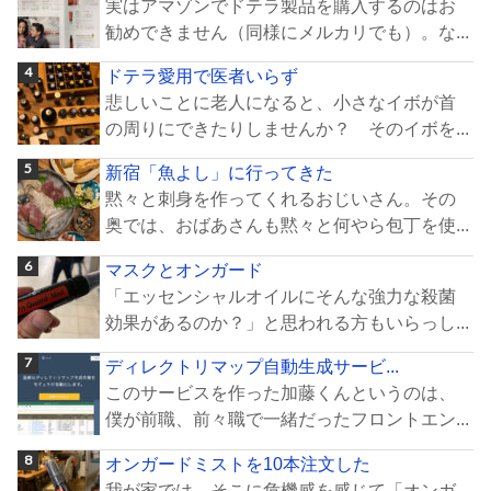
実はアマゾンでドテラ製品を購入するのはお
勧めできません（同様にメルカリでも）。な...
ドテラ愛用で医者いらず
悲しいことに老人になると、小さなイボが首
の周りにできたりしませんか？ そのイボを...
新宿「魚よし」に行ってきた
黙々と刺身を作ってくれるおじいさん。その
奥では、おばあさんも黙々と何やら包丁を使...
マスクとオンガード
「エッセンシャルオイルにそんな強力な殺菌
効果があるのか？」と思われる方もいらっし...
ディレクトリマップ自動生成サービ...
このサービスを作った加藤くんというのは、
僕が前職、前々職で一緒だったフロントエン...
オンガードミストを10本注文した
我が家では、そこに危機感を感じて「オンガ