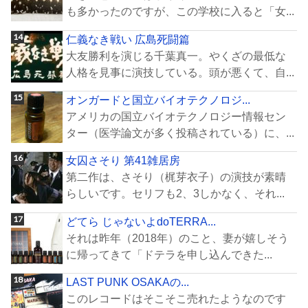
も多かったのですが、この学校に入ると「女...
仁義なき戦い 広島死闘篇
大友勝利を演じる千葉真一。やくざの最低な
人格を見事に演技している。頭が悪くて、自...
オンガードと国立バイオテクノロジ...
アメリカの国立バイオテクノロジー情報セン
ター（医学論文が多く投稿されている）に、...
女囚さそり 第41雑居房
第二作は、さそり（梶芽衣子）の演技が素晴
らしいです。セリフも2、3しかなく、それ...
どてら じゃないよdoTERRA...
それは昨年（2018年）のこと、妻が嬉しそう
に帰ってきて「ドテラを申し込んできた...
LAST PUNK OSAKAの...
このレコードはそこそこ売れたようなのです