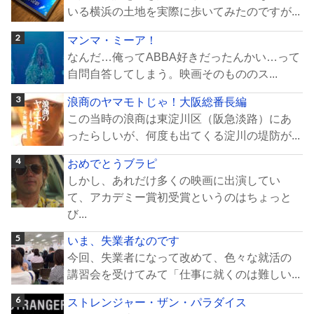
いる横浜の土地を実際に歩いてみたのですが...
マンマ・ミーア！
なんだ…俺ってABBA好きだったんかい…って
自問自答してしまう。映画そのもののス...
浪商のヤマモトじゃ！大阪総番長編
この当時の浪商は東淀川区（阪急淡路）にあ
ったらしいが、何度も出てくる淀川の堤防が...
おめでとうブラピ
しかし、あれだけ多くの映画に出演してい
て、アカデミー賞初受賞というのはちょっと
び...
いま、失業者なのです
今回、失業者になって改めて、色々な就活の
講習会を受けてみて「仕事に就くのは難しい...
ストレンジャー・ザン・パラダイス