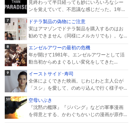
見終わって半日経っても妙にいろいろなシー
ンを覚えていて、不思議な感じだった。1年...
ドテラ製品の偽物にご注意
実はアマゾンでドテラ製品を購入するのはお
勧めできません（同様にメルカリでも）。な...
エンゼルアワーの最初の危機
年が開けて1981年。エンゼルアワーとして活
動当初からめまぐるしい変化をしてきた...
イーストサイド･寿司
全体によくできた映画。じわじわと主人公が
「スシ」を愛して、のめり込んで行く様子や...
空母いぶき
『沈黙の艦隊』『ジパング』などの軍事漫画
を得意とする、かわぐちかいじの漫画が原作...