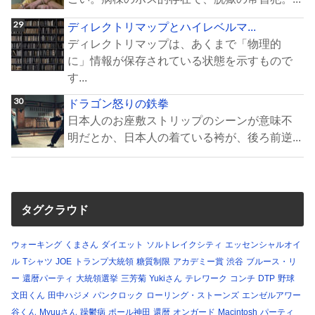
ディレクトリマップとハイレベルマ...
ディレクトリマップは、あくまで「物理的
に」情報が保存されている状態を示すもので
す...
ドラゴン怒りの鉄拳
日本人のお座敷ストリップのシーンが意味不
明だとか、日本人の着ている袴が、後ろ前逆...
タグクラウド
ウォーキング
くまさん
ダイエット
ソルトレイクシティ
エッセンシャルオイ
ル
Tシャツ
JOE
トランプ大統領
糖質制限
アカデミー賞
渋谷
ブルース・リ
ー
還暦パーティ
大統領選挙
三芳菊
Yukiさん
テレワーク
コンチ
DTP
野球
文田くん
田中ハジメ
パンクロック
ローリング・ストーンズ
エンゼルアワー
谷くん
Myuuさん
躁鬱病
ポール神田
還暦
オンガード
Macintosh
パーティ