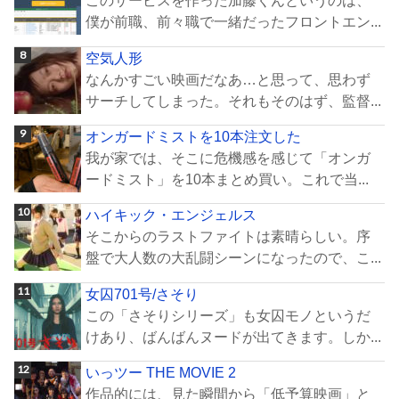
このサービスを作った加藤くんというのは、
僕が前職、前々職で一緒だったフロントエン...
空気人形
なんかすごい映画だなあ…と思って、思わず
サーチしてしまった。それもそのはず、監督...
オンガードミストを10本注文した
我が家では、そこに危機感を感じて「オンガ
ードミスト」を10本まとめ買い。これで当...
ハイキック・エンジェルス
そこからのラストファイトは素晴らしい。序
盤で大人数の大乱闘シーンになったので、こ...
女囚701号/さそり
この「さそりシリーズ」も女囚モノというだ
けあり、ばんばんヌードが出てきます。しか...
いっツー THE MOVIE 2
作品的には、見た瞬間から「低予算映画」と