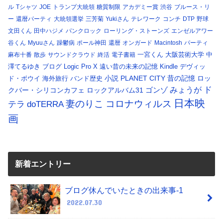
ル
Tシャツ
JOE
トランプ大統領
糖質制限
アカデミー賞
渋谷
ブルース・リ
ー
還暦パーティ
大統領選挙
三芳菊
Yukiさん
テレワーク
コンチ
DTP
野球
文田くん
田中ハジメ
パンクロック
ローリング・ストーンズ
エンゼルアワー
谷くん
Myuuさん
躁鬱病
ポール神田
還暦
オンガード
Macintosh
パーティ
一宮くん
大阪芸術大学
中
麻布十番
散歩
サウンドクラウド
終活
電子書籍
澤てるゆき
ブログ
Logic Pro X
遠い昔の未来の記憶
Kindle
デヴィッ
小説
PLANET CITY
昔の記憶
ロッ
ド・ボウイ
海外旅行
バンド歴史
ド
みょうが
クバー・シリコンカフェ
ロックアルバム31
ゴンゾ
日本映
コロナウィルス
妻のりこ
テラ
doTERRA
画
新着エントリー
ブログ休んでいたときの出来事-1
2022.07.30