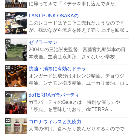
に帰ってきて「ドテラを申し込んできた...
LAST PUNK OSAKAの...
このレコードはそこそこ売れたようなのです
が、残念ながら流通を終えて売り上げを回収...
ゼブラーマン
2004年の三池崇史監督、宮藤官九郎脚本の日
本映画。主演は哀川翔。さえない小学校...
抗菌・消毒に有効なドテラ
オンガードは成分はオレンジ精油、チョウジ
精油、シナモン樹皮精油、ユーカリ葉油、ロ...
doTERRAガラパーティ
ガラパーティのGalaとは「特別な催し」や
「祭典」を意味しており、doTERRA...
コロナウィルスと免疫力
人間の体は、食べたり飲んだりするものでで