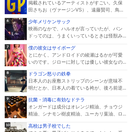
掲載されているアーティストがすごい。久保
田さちお（ヴァージンVS）、遠藤賢司、鳥...
少年メリケンサック
映画のなかで、ハルオが言っていたが、バン
ドってのは、うまくいっているときは怪獣み...
僕の彼女はサイボーグ
とにかく、アンドロイドの綾瀬はるかが可愛
いのです。ジローに対しては優しい彼女なの...
ドラゴン怒りの鉄拳
日本人のお座敷ストリップのシーンが意味不
明だとか、日本人の着ている袴が、後ろ前逆...
抗菌・消毒に有効なドテラ
オンガードは成分はオレンジ精油、チョウジ
精油、シナモン樹皮精油、ユーカリ葉油、ロ...
高校は男子校でした