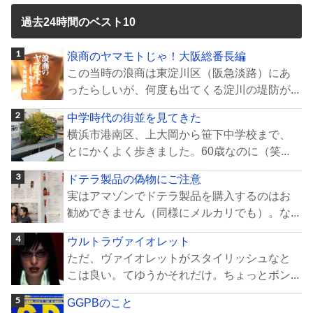
過去24時間のベスト10
浪商のヤマモトじゃ！大阪総番長編
この当時の浪商は東淀川区（阪急淡路）にあ
ったらしいが、何度も出てくる淀川の堤防が...
中学時代の街並を見てきた
横浜市港南区、上大岡から笹下中学校まで、
とにかくよく歩きました。60歳なのに（笑...
ドテラ製品の偽物にご注意
実はアマゾンでドテラ製品を購入するのはお
勧めできません（同様にメルカリでも）。な...
ウルトラヴァイオレット
ただ、ヴァイオレットがスタイリッシュなと
こは良い。てゆうかそれだけ。ちょっとボン...
GGPBのこと