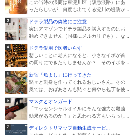
この当時の浪商は東淀川区（阪急淡路）にあ
ったらしいが、何度も出てくる淀川の堤防が...
ドテラ製品の偽物にご注意
実はアマゾンでドテラ製品を購入するのはお
勧めできません（同様にメルカリでも）。な...
ドテラ愛用で医者いらず
悲しいことに老人になると、小さなイボが首
の周りにできたりしませんか？ そのイボを...
新宿「魚よし」に行ってきた
黙々と刺身を作ってくれるおじいさん。その
奥では、おばあさんも黙々と何やら包丁を使...
マスクとオンガード
「エッセンシャルオイルにそんな強力な殺菌
効果があるのか？」と思われる方もいらっし...
ディレクトリマップ自動生成サービ...