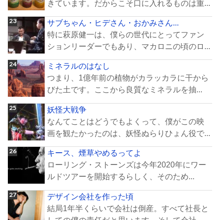
きています。だからこそ口に入れるものは重...
サブちゃん・ヒデさん・おかみさん...
特に萩原健一は、僕らの世代にとってファン
ションリーダーでもあり、マカロニの頃のロ...
ミネラルのはなし
つまり、1億年前の植物がカラッカラに干から
びた土です。ここから良質なミネラルを抽...
妖怪大戦争
なんてことはどうでもよくって、僕がこの映
画を観たかったのは、妖怪ぬらりひょん役で...
キース、煙草やめるってよ
ローリング・ストーンズは今年2020年にワー
ルドツアーを開始するらしく、そのため...
デザイン会社を作った頃
結局1年半くらいで会社は倒産。すべて社長と
しての僕の責任だと思います。そして会社...