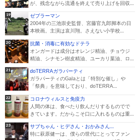
が、残念ながら流通を終えて売り上げを回収...
ゼブラーマン
2004年の三池崇史監督、宮藤官九郎脚本の日
本映画。主演は哀川翔。さえない小学校...
抗菌・消毒に有効なドテラ
オンガードは成分はオレンジ精油、チョウジ
精油、シナモン樹皮精油、ユーカリ葉油、ロ...
doTERRAガラパーティ
ガラパーティのGalaとは「特別な催し」や
「祭典」を意味しており、doTERRA...
コロナウィルスと免疫力
人間の体は、食べたり飲んだりするものでで
きています。だからこそ口に入れるものは重...
サブちゃん・ヒデさん・おかみさん...
特に萩原健一は、僕らの世代にとってファン