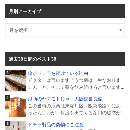
月別アーカイブ
過去30日間のベスト30
僕がドテラを続けている理由
ドクターは言います「うつ病は一生なおりま
せん」と。そして薬を飲み続けろと言います...
浪商のヤマモトじゃ！大阪総番長編
この当時の浪商は東淀川区（阪急淡路）にあ
ったらしいが、何度も出てくる淀川の堤防が...
ドテラ製品の偽物にご注意