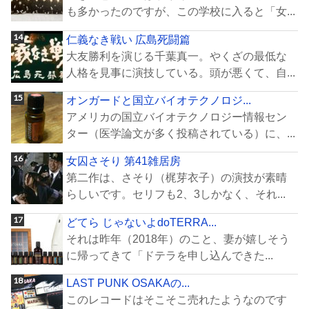
も多かったのですが、この学校に入ると「女...
仁義なき戦い 広島死闘篇
大友勝利を演じる千葉真一。やくざの最低な
人格を見事に演技している。頭が悪くて、自...
オンガードと国立バイオテクノロジ...
アメリカの国立バイオテクノロジー情報セン
ター（医学論文が多く投稿されている）に、...
女囚さそり 第41雑居房
第二作は、さそり（梶芽衣子）の演技が素晴
らしいです。セリフも2、3しかなく、それ...
どてら じゃないよdoTERRA...
それは昨年（2018年）のこと、妻が嬉しそう
に帰ってきて「ドテラを申し込んできた...
LAST PUNK OSAKAの...
このレコードはそこそこ売れたようなのです