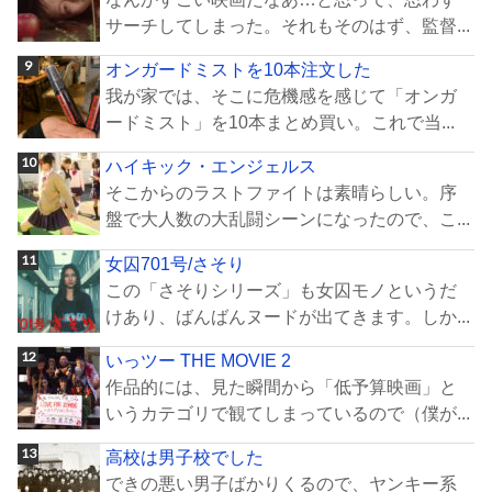
サーチしてしまった。それもそのはず、監督...
オンガードミストを10本注文した
我が家では、そこに危機感を感じて「オンガ
ードミスト」を10本まとめ買い。これで当...
ハイキック・エンジェルス
そこからのラストファイトは素晴らしい。序
盤で大人数の大乱闘シーンになったので、こ...
女囚701号/さそり
この「さそりシリーズ」も女囚モノというだ
けあり、ばんばんヌードが出てきます。しか...
いっツー THE MOVIE 2
作品的には、見た瞬間から「低予算映画」と
いうカテゴリで観てしまっているので（僕が...
高校は男子校でした
できの悪い男子ばかりくるので、ヤンキー系