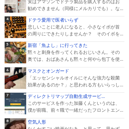
実はアマゾンでドテラ製品を購入するのはお
勧めできません（同様にメルカリでも）。な...
ドテラ愛用で医者いらず
悲しいことに老人になると、小さなイボが首
の周りにできたりしませんか？ そのイボを...
新宿「魚よし」に行ってきた
黙々と刺身を作ってくれるおじいさん。その
奥では、おばあさんも黙々と何やら包丁を使...
マスクとオンガード
「エッセンシャルオイルにそんな強力な殺菌
効果があるのか？」と思われる方もいらっし...
ディレクトリマップ自動生成サービ...
このサービスを作った加藤くんというのは、
僕が前職、前々職で一緒だったフロントエン...
空気人形
なんかすごい映画だなあ…と思って、思わず