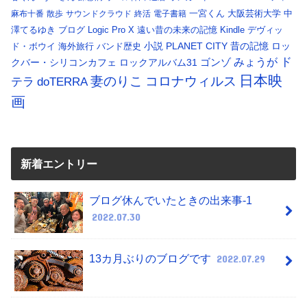
一宮くん
大阪芸術大学
中
麻布十番
散歩
サウンドクラウド
終活
電子書籍
澤てるゆき
ブログ
Logic Pro X
遠い昔の未来の記憶
Kindle
デヴィッ
小説
PLANET CITY
昔の記憶
ロッ
ド・ボウイ
海外旅行
バンド歴史
ド
みょうが
クバー・シリコンカフェ
ロックアルバム31
ゴンゾ
日本映
コロナウィルス
妻のりこ
テラ
doTERRA
画
新着エントリー
ブログ休んでいたときの出来事-1
2022.07.30
13カ月ぶりのブログです
2022.07.29