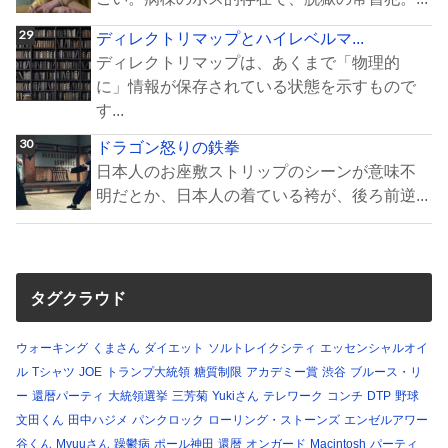
ディレクトリマップとハイレベルマ...
ディレクトリマップは、あくまで「物理的
に」情報が保存されている状態を示すもので
す...
ドラゴン怒りの鉄拳
日本人のお座敷ストリップのシーンが意味不
明だとか、日本人の着ている袴が、後ろ前逆...
タグクラウド
ウォーキング
くまさん
ダイエット
ソルトレイクシティ
エッセンシャルオイ
ル
Tシャツ
JOE
トランプ大統領
糖質制限
アカデミー賞
渋谷
ブルース・リ
ー
還暦パーティ
大統領選挙
三芳菊
Yukiさん
テレワーク
コンチ
DTP
野球
文田くん
田中ハジメ
パンクロック
ローリング・ストーンズ
エンゼルアワー
谷くん
Myuuさん
躁鬱病
ポール神田
還暦
オンガード
Macintosh
パーティ