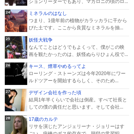
ションリーダーでもあり、マカロニの頃のロ...
ミネラルのはなし
つまり、1億年前の植物がカラッカラに干から
びた土です。ここから良質なミネラルを抽...
妖怪大戦争
なんてことはどうでもよくって、僕がこの映
画を観たかったのは、妖怪ぬらりひょん役で...
キース、煙草やめるってよ
ローリング・ストーンズは今年2020年にワー
ルドツアーを開始するらしく、そのため...
デザイン会社を作った頃
結局1年半くらいで会社は倒産。すべて社長と
しての僕の責任だと思います。そして会社...
17歳のカルテ
リサを演じたアンジェリーナ・ジョリーはす
ごい。病棟のボス的存在で、脱獄の常習犯。...