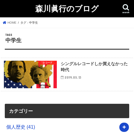
森川眞行のブログ
search
HOME
タグ : 中学生
中学生
レコード
シングルレコードしか買えなかった
時代
2019.05.13
カテゴリー
個人歴史
(41)