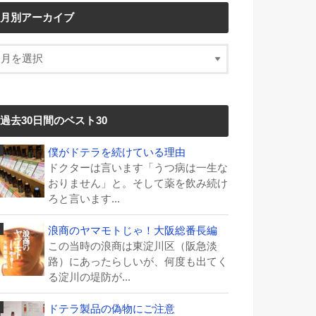
月別アーカイブ
過去30日間のベスト30
僕がドテラを続けている理由
ドクターは言います「うつ病は一生な
おりません」と。そして薬を飲み続け
ろと言います...
浪商のヤマモトじゃ！大阪総番長編
この当時の浪商は東淀川区（阪急淡
路）にあったらしいが、何度も出てく
る淀川の堤防が...
ドテラ製品の偽物にご注意