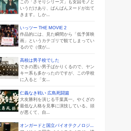
この「さそりシリーズ」も女囚モノと
いうだけあり、ばんばんヌードが出て
きます。しか...
いっツー THE MOVIE 2
作品的には、見た瞬間から「低予算映
画」というカテゴリで観てしまってい
るので（僕が...
高校は男子校でした
できの悪い男子ばかりくるので、ヤン
キー系も多かったのですが、この学校
に入ると「女...
仁義なき戦い 広島死闘篇
大友勝利を演じる千葉真一。やくざの
最低な人格を見事に演技している。頭
が悪くて、自...
オンガードと国立バイオテクノロジ...