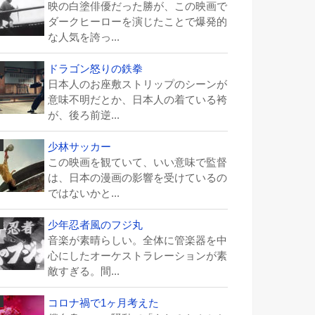
映の白塗俳優だった勝が、この映画で
ダークヒーローを演じたことで爆発的
な人気を誇っ...
ドラゴン怒りの鉄拳
日本人のお座敷ストリップのシーンが
意味不明だとか、日本人の着ている袴
が、後ろ前逆...
少林サッカー
この映画を観ていて、いい意味で監督
は、日本の漫画の影響を受けているの
ではないかと...
少年忍者風のフジ丸
音楽が素晴らしい。全体に管楽器を中
心にしたオーケストラレーションが素
敵すぎる。間...
コロナ禍で1ヶ月考えた