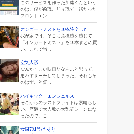
このサービスを作った加藤くんという
のは、僕が前職、前々職で一緒だった
フロントエン...
オンガードミストを10本注文した
我が家では、そこに危機感を感じて
「オンガードミスト」を10本まとめ買
い。これで当...
空気人形
なんかすごい映画だなあ…と思って、
思わずサーチしてしまった。それもそ
のはず、監督...
ハイキック・エンジェルス
そこからのラストファイトは素晴らし
い。序盤で大人数の大乱闘シーンにな
ったので、こ...
女囚701号/さそり