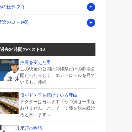
私の仕事
(32)
音楽のコト
(49)
過去24時間のベスト10
沖縄を変えた男
この映画の公開は沖縄県だけの劇場公
開だったらしく、エンドロールを見て
いても、沖縄...
僕がドテラを続けている理由
ドクターは言います「うつ病は一生な
おりません」と。そして薬を飲み続け
ろと言います...
座頭市物語