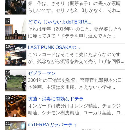
第二作は、さそり（梶芽衣子）の演技が素晴
らしいです。セリフも2、3しかなく、それ...
どてら じゃないよdoTERRA...
それは昨年（2018年）のこと、妻が嬉しそう
に帰ってきて「ドテラを申し込んできた...
LAST PUNK OSAKAの...
このレコードはそこそこ売れたようなのです
が、残念ながら流通を終えて売り上げを回収...
ゼブラーマン
2004年の三池崇史監督、宮藤官九郎脚本の日
本映画。主演は哀川翔。さえない小学校...
抗菌・消毒に有効なドテラ
オンガードは成分はオレンジ精油、チョウジ
精油、シナモン樹皮精油、ユーカリ葉油、ロ...
doTERRAガラパーティ