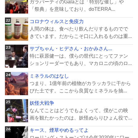
ガラパーティのGalaとは「特別な催し」や
「祭典」を意味しており、doTERRA...
コロナウィルスと免疫力
人間の体は、食べたり飲んだりするものでで
きています。だからこそ口に入れるものは重...
サブちゃん・ヒデさん・おかみさん...
特に萩原健一は、僕らの世代にとってファン
ションリーダーでもあり、マカロニの頃のロ...
ミネラルのはなし
つまり、1億年前の植物がカラッカラに干から
びた土です。ここから良質なミネラルを抽...
妖怪大戦争
なんてことはどうでもよくって、僕がこの映
画を観たかったのは、妖怪ぬらりひょん役で...
キース、煙草やめるってよ
ローリング・ストーンズは今年2020年にワー