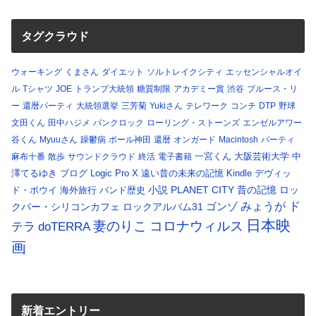
タグクラウド
ウォーキング
くまさん
ダイエット
ソルトレイクシティ
エッセンシャルオイ
ル
Tシャツ
JOE
トランプ大統領
糖質制限
アカデミー賞
渋谷
ブルース・リ
ー
還暦パーティ
大統領選挙
三芳菊
Yukiさん
テレワーク
コンチ
DTP
野球
文田くん
田中ハジメ
パンクロック
ローリング・ストーンズ
エンゼルアワー
谷くん
Myuuさん
躁鬱病
ポール神田
還暦
オンガード
Macintosh
パーティ
一宮くん
大阪芸術大学
中
麻布十番
散歩
サウンドクラウド
終活
電子書籍
澤てるゆき
ブログ
Logic Pro X
遠い昔の未来の記憶
Kindle
デヴィッ
小説
PLANET CITY
昔の記憶
ロッ
ド・ボウイ
海外旅行
バンド歴史
ド
みょうが
クバー・シリコンカフェ
ロックアルバム31
ゴンゾ
日本映
コロナウィルス
妻のりこ
テラ
doTERRA
画
新着エントリー