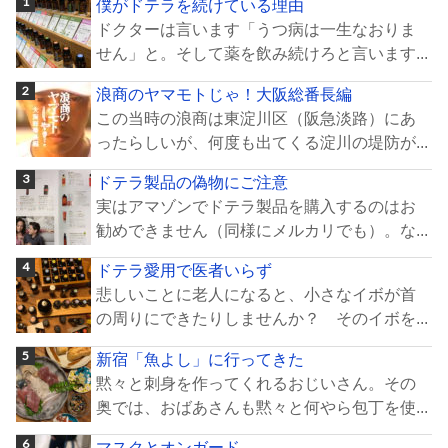
僕がドテラを続けている理由
ドクターは言います「うつ病は一生なおりま
せん」と。そして薬を飲み続けろと言います...
浪商のヤマモトじゃ！大阪総番長編
この当時の浪商は東淀川区（阪急淡路）にあ
ったらしいが、何度も出てくる淀川の堤防が...
ドテラ製品の偽物にご注意
実はアマゾンでドテラ製品を購入するのはお
勧めできません（同様にメルカリでも）。な...
ドテラ愛用で医者いらず
悲しいことに老人になると、小さなイボが首
の周りにできたりしませんか？ そのイボを...
新宿「魚よし」に行ってきた
黙々と刺身を作ってくれるおじいさん。その
奥では、おばあさんも黙々と何やら包丁を使...
マスクとオンガード