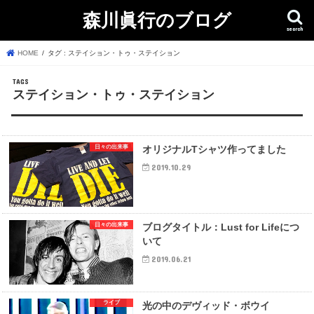
森川眞行のブログ
search
HOME
タグ : ステイション・トゥ・ステイション
ステイション・トゥ・ステイション
日々の出来事
オリジナルTシャツ作ってました
2019.10.29
日々の出来事
ブログタイトル：Lust for Lifeにつ
いて
2019.06.21
ライブ
光の中のデヴィッド・ボウイ