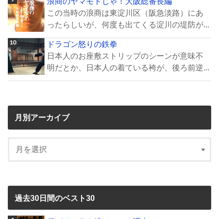
浪商のヤマモトじゃ！大阪総番長編
この当時の浪商は東淀川区（阪急淡路）にあ
ったらしいが、何度も出てくる淀川の堤防が...
ドラゴン怒りの鉄拳
日本人のお座敷ストリップのシーンが意味不
明だとか、日本人の着ている袴が、後ろ前逆...
月別アーカイブ
過去30日間のベスト30