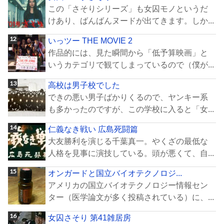
この「さそりシリーズ」も女囚モノというだ
けあり、ばんばんヌードが出てきます。しか...
いっツー THE MOVIE 2
作品的には、見た瞬間から「低予算映画」と
いうカテゴリで観てしまっているので（僕が...
高校は男子校でした
できの悪い男子ばかりくるので、ヤンキー系
も多かったのですが、この学校に入ると「女...
仁義なき戦い 広島死闘篇
大友勝利を演じる千葉真一。やくざの最低な
人格を見事に演技している。頭が悪くて、自...
オンガードと国立バイオテクノロジ...
アメリカの国立バイオテクノロジー情報セン
ター（医学論文が多く投稿されている）に、...
女囚さそり 第41雑居房