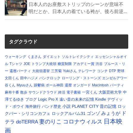
日本人のお座敷ストリップのシーンが意味不
明だとか、日本人の着ている袴が、後ろ前逆...
タグクラウド
ウォーキング
くまさん
ダイエット
ソルトレイクシティ
エッセンシャルオイ
ル
Tシャツ
JOE
トランプ大統領
糖質制限
アカデミー賞
渋谷
ブルース・リ
ー
還暦パーティ
大統領選挙
三芳菊
Yukiさん
テレワーク
コンチ
DTP
野球
文田くん
田中ハジメ
パンクロック
ローリング・ストーンズ
エンゼルアワー
谷くん
Myuuさん
躁鬱病
ポール神田
還暦
オンガード
Macintosh
パーティ
一宮くん
大阪芸術大学
中
麻布十番
散歩
サウンドクラウド
終活
電子書籍
澤てるゆき
ブログ
Logic Pro X
遠い昔の未来の記憶
Kindle
デヴィッ
小説
PLANET CITY
昔の記憶
ロッ
ド・ボウイ
海外旅行
バンド歴史
ド
みょうが
クバー・シリコンカフェ
ロックアルバム31
ゴンゾ
日本映
コロナウィルス
妻のりこ
テラ
doTERRA
画