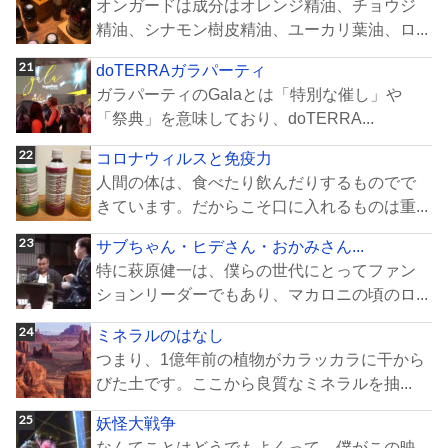
オンガードは成分はオレンジ精油、チョウジ
精油、シナモン樹皮精油、ユーカリ葉油、ロ...
doTERRAガラパーティ
ガラパーティのGalaとは「特別な催し」や
「祭典」を意味しており、doTERRA...
コロナウィルスと免疫力
人間の体は、食べたり飲んだりするものでで
きています。だからこそ口に入れるものは重...
サブちゃん・ヒデさん・おかみさん...
特に萩原健一は、僕らの世代にとってファン
ションリーダーでもあり、マカロニの頃のロ...
ミネラルのはなし
つまり、1億年前の植物がカラッカラに干から
びた土です。ここから良質なミネラルを抽...
妖怪大戦争
なんてことはどうでもよくって、僕がこの映