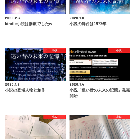
2020.2.4
2020.1.8
kindle小説は惨敗でしたw
小説の舞台は1973年
小説
小説
2020.1.9
2020.1.4
小説の登場人物と創作
小説「遠い昔の未来の記憶」発売
開始
小説
小説