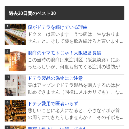
過去30日間のベスト30
僕がドテラを続けている理由
ドクターは言います「うつ病は一生なおりま
せん」と。そして薬を飲み続けろと言います...
浪商のヤマモトじゃ！大阪総番長編
この当時の浪商は東淀川区（阪急淡路）にあ
ったらしいが、何度も出てくる淀川の堤防が...
ドテラ製品の偽物にご注意
実はアマゾンでドテラ製品を購入するのはお
勧めできません（同様にメルカリでも）。な...
ドテラ愛用で医者いらず
悲しいことに老人になると、小さなイボが首
の周りにできたりしませんか？ そのイボを...
新宿「魚よし」に行ってきた