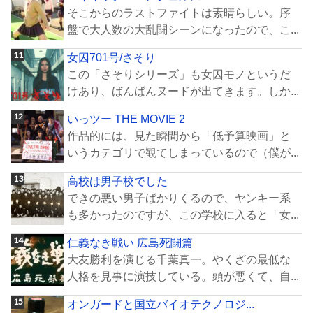
そこからのラストファイトは素晴らしい。序
盤で大人数の大乱闘シーンになったので、こ...
女囚701号/さそり
この「さそりシリーズ」も女囚モノというだ
けあり、ばんばんヌードが出てきます。しか...
いっツー THE MOVIE 2
作品的には、見た瞬間から「低予算映画」と
いうカテゴリで観てしまっているので（僕が...
高校は男子校でした
できの悪い男子ばかりくるので、ヤンキー系
も多かったのですが、この学校に入ると「女...
仁義なき戦い 広島死闘篇
大友勝利を演じる千葉真一。やくざの最低な
人格を見事に演技している。頭が悪くて、自...
オンガードと国立バイオテクノロジ...