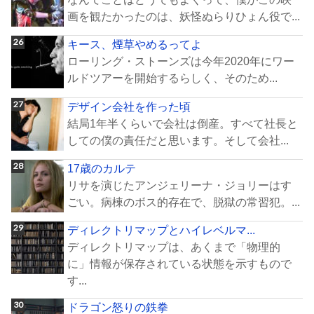
画を観たかったのは、妖怪ぬらりひょん役で...
キース、煙草やめるってよ
ローリング・ストーンズは今年2020年にワー
ルドツアーを開始するらしく、そのため...
デザイン会社を作った頃
結局1年半くらいで会社は倒産。すべて社長と
しての僕の責任だと思います。そして会社...
17歳のカルテ
リサを演じたアンジェリーナ・ジョリーはす
ごい。病棟のボス的存在で、脱獄の常習犯。...
ディレクトリマップとハイレベルマ...
ディレクトリマップは、あくまで「物理的
に」情報が保存されている状態を示すもので
す...
ドラゴン怒りの鉄拳