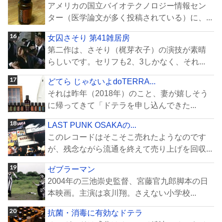
アメリカの国立バイオテクノロジー情報セン
ター（医学論文が多く投稿されている）に、...
女囚さそり 第41雑居房
第二作は、さそり（梶芽衣子）の演技が素晴
らしいです。セリフも2、3しかなく、それ...
どてら じゃないよdoTERRA...
それは昨年（2018年）のこと、妻が嬉しそう
に帰ってきて「ドテラを申し込んできた...
LAST PUNK OSAKAの...
このレコードはそこそこ売れたようなのです
が、残念ながら流通を終えて売り上げを回収...
ゼブラーマン
2004年の三池崇史監督、宮藤官九郎脚本の日
本映画。主演は哀川翔。さえない小学校...
抗菌・消毒に有効なドテラ