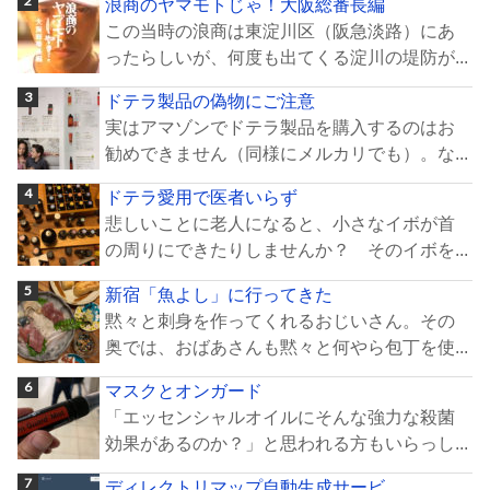
浪商のヤマモトじゃ！大阪総番長編
この当時の浪商は東淀川区（阪急淡路）にあ
ったらしいが、何度も出てくる淀川の堤防が...
ドテラ製品の偽物にご注意
実はアマゾンでドテラ製品を購入するのはお
勧めできません（同様にメルカリでも）。な...
ドテラ愛用で医者いらず
悲しいことに老人になると、小さなイボが首
の周りにできたりしませんか？ そのイボを...
新宿「魚よし」に行ってきた
黙々と刺身を作ってくれるおじいさん。その
奥では、おばあさんも黙々と何やら包丁を使...
マスクとオンガード
「エッセンシャルオイルにそんな強力な殺菌
効果があるのか？」と思われる方もいらっし...
ディレクトリマップ自動生成サービ...