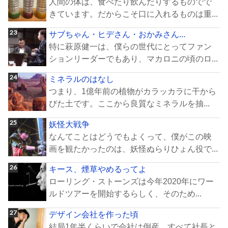
人間の体は、食べたり飲んだりするものでで
きています。だからこそ口に入れるものは重...
サブちゃん・ヒデさん・おかみさん...
特に萩原健一は、僕らの世代にとってファン
ションリーダーでもあり、マカロニの頃のロ...
ミネラルのはなし
つまり、1億年前の植物がカラッカラに干から
びた土です。ここから良質なミネラルを抽...
妖怪大戦争
なんてことはどうでもよくって、僕がこの映
画を観たかったのは、妖怪ぬらりひょん役で...
キース、煙草やめるってよ
ローリング・ストーンズは今年2020年にワー
ルドツアーを開始するらしく、そのため...
デザイン会社を作った頃
結局1年半くらいで会社は倒産。すべて社長と