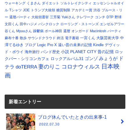
ウォーキング
くまさん
ダイエット
ソルトレイクシティ
エッセンシャルオイ
ル
Tシャツ
JOE
トランプ大統領
糖質制限
アカデミー賞
渋谷
ブルース・リ
ー
還暦パーティ
大統領選挙
三芳菊
Yukiさん
テレワーク
コンチ
DTP
野球
文田くん
田中ハジメ
パンクロック
ローリング・ストーンズ
エンゼルアワー
谷くん
Myuuさん
躁鬱病
ポール神田
還暦
オンガード
Macintosh
パーティ
一宮くん
大阪芸術大学
中
麻布十番
散歩
サウンドクラウド
終活
電子書籍
澤てるゆき
ブログ
Logic Pro X
遠い昔の未来の記憶
Kindle
デヴィッ
小説
PLANET CITY
昔の記憶
ロッ
ド・ボウイ
海外旅行
バンド歴史
ド
みょうが
クバー・シリコンカフェ
ロックアルバム31
ゴンゾ
日本映
コロナウィルス
妻のりこ
テラ
doTERRA
画
新着エントリー
ブログ休んでいたときの出来事-1
2022.07.30