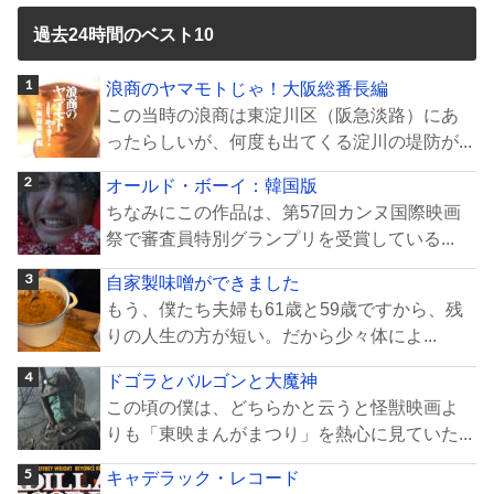
過去24時間のベスト10
浪商のヤマモトじゃ！大阪総番長編
この当時の浪商は東淀川区（阪急淡路）にあ
ったらしいが、何度も出てくる淀川の堤防が...
オールド・ボーイ：韓国版
ちなみにこの作品は、第57回カンヌ国際映画
祭で審査員特別グランプリを受賞している...
自家製味噌ができました
もう、僕たち夫婦も61歳と59歳ですから、残
りの人生の方が短い。だから少々体によ...
ドゴラとバルゴンと大魔神
この頃の僕は、どちらかと云うと怪獣映画よ
りも「東映まんがまつり」を熱心に見ていた...
キャデラック・レコード