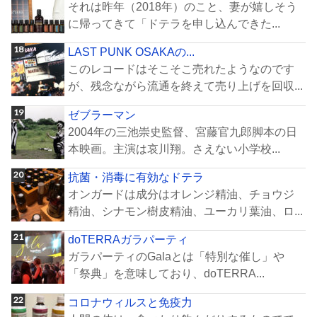
それは昨年（2018年）のこと、妻が嬉しそう
に帰ってきて「ドテラを申し込んできた...
LAST PUNK OSAKAの...
このレコードはそこそこ売れたようなのです
が、残念ながら流通を終えて売り上げを回収...
ゼブラーマン
2004年の三池崇史監督、宮藤官九郎脚本の日
本映画。主演は哀川翔。さえない小学校...
抗菌・消毒に有効なドテラ
オンガードは成分はオレンジ精油、チョウジ
精油、シナモン樹皮精油、ユーカリ葉油、ロ...
doTERRAガラパーティ
ガラパーティのGalaとは「特別な催し」や
「祭典」を意味しており、doTERRA...
コロナウィルスと免疫力