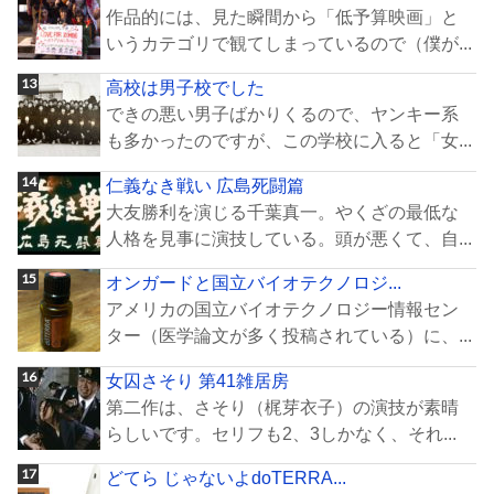
作品的には、見た瞬間から「低予算映画」と
いうカテゴリで観てしまっているので（僕が...
高校は男子校でした
できの悪い男子ばかりくるので、ヤンキー系
も多かったのですが、この学校に入ると「女...
仁義なき戦い 広島死闘篇
大友勝利を演じる千葉真一。やくざの最低な
人格を見事に演技している。頭が悪くて、自...
オンガードと国立バイオテクノロジ...
アメリカの国立バイオテクノロジー情報セン
ター（医学論文が多く投稿されている）に、...
女囚さそり 第41雑居房
第二作は、さそり（梶芽衣子）の演技が素晴
らしいです。セリフも2、3しかなく、それ...
どてら じゃないよdoTERRA...