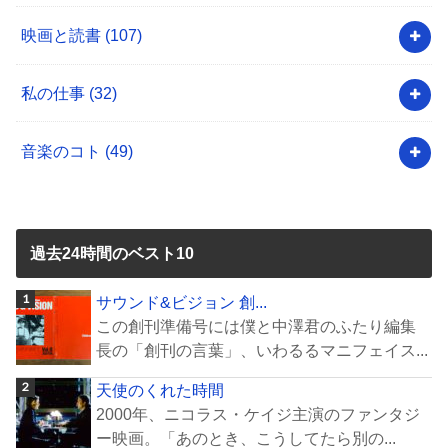
映画と読書
(107)
私の仕事
(32)
音楽のコト
(49)
過去24時間のベスト10
サウンド&ビジョン 創...
この創刊準備号には僕と中澤君のふたり編集
長の「創刊の言葉」、いわるるマニフェイス...
天使のくれた時間
2000年、ニコラス・ケイジ主演のファンタジ
ー映画。「あのとき、こうしてたら別の...