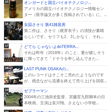
オンガードと国立バイオテクノロジ...
アメリカの国立バイオテクノロジー情報セン
ター（医学論文が多く投稿されている）に、...
女囚さそり 第41雑居房
第二作は、さそり（梶芽衣子）の演技が素晴
らしいです。セリフも2、3しかなく、それ...
どてら じゃないよdoTERRA...
それは昨年（2018年）のこと、妻が嬉しそう
に帰ってきて「ドテラを申し込んできた...
LAST PUNK OSAKAの...
このレコードはそこそこ売れたようなのです
が、残念ながら流通を終えて売り上げを回収...
ゼブラーマン
2004年の三池崇史監督、宮藤官九郎脚本の日
本映画。主演は哀川翔。さえない小学校...