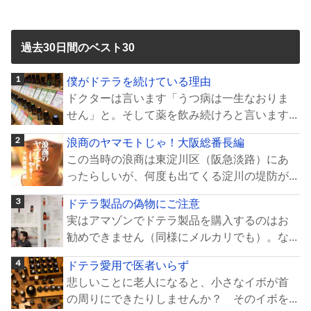
過去30日間のベスト30
僕がドテラを続けている理由
ドクターは言います「うつ病は一生なおりま
せん」と。そして薬を飲み続けろと言います...
浪商のヤマモトじゃ！大阪総番長編
この当時の浪商は東淀川区（阪急淡路）にあ
ったらしいが、何度も出てくる淀川の堤防が...
ドテラ製品の偽物にご注意
実はアマゾンでドテラ製品を購入するのはお
勧めできません（同様にメルカリでも）。な...
ドテラ愛用で医者いらず
悲しいことに老人になると、小さなイボが首
の周りにできたりしませんか？ そのイボを...