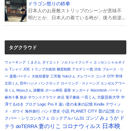
ドラゴン怒りの鉄拳
日本人のお座敷ストリップのシーンが意味不
明だとか、日本人の着ている袴が、後ろ前逆...
タグクラウド
ウォーキング
くまさん
ダイエット
ソルトレイクシティ
エッセンシャルオイ
ル
Tシャツ
JOE
トランプ大統領
糖質制限
アカデミー賞
渋谷
ブルース・リ
ー
還暦パーティ
大統領選挙
三芳菊
Yukiさん
テレワーク
コンチ
DTP
野球
文田くん
田中ハジメ
パンクロック
ローリング・ストーンズ
エンゼルアワー
谷くん
Myuuさん
躁鬱病
ポール神田
還暦
オンガード
Macintosh
パーティ
一宮くん
大阪芸術大学
中
麻布十番
散歩
サウンドクラウド
終活
電子書籍
澤てるゆき
ブログ
Logic Pro X
遠い昔の未来の記憶
Kindle
デヴィッ
小説
PLANET CITY
昔の記憶
ロッ
ド・ボウイ
海外旅行
バンド歴史
ド
みょうが
クバー・シリコンカフェ
ロックアルバム31
ゴンゾ
日本映
コロナウィルス
妻のりこ
テラ
doTERRA