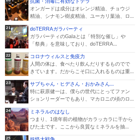
抗菌・消毒に有効なドテラ
オンガードは成分はオレンジ精油、チョウジ
精油、シナモン樹皮精油、ユーカリ葉油、ロ...
doTERRAガラパーティ
ガラパーティのGalaとは「特別な催し」や
「祭典」を意味しており、doTERRA...
コロナウィルスと免疫力
人間の体は、食べたり飲んだりするものでで
きています。だからこそ口に入れるものは重...
サブちゃん・ヒデさん・おかみさん...
特に萩原健一は、僕らの世代にとってファン
ションリーダーでもあり、マカロニの頃のロ...
ミネラルのはなし
つまり、1億年前の植物がカラッカラに干から
びた土です。ここから良質なミネラルを抽...
妖怪大戦争