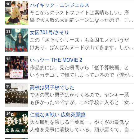
ハイキック・エンジェルス
そこからのラストファイトは素晴らしい。序
盤で大人数の大乱闘シーンになったので、こ...
女囚701号/さそり
この「さそりシリーズ」も女囚モノというだ
けあり、ばんばんヌードが出てきます。しか...
いっツー THE MOVIE 2
作品的には、見た瞬間から「低予算映画」と
いうカテゴリで観てしまっているので（僕が...
高校は男子校でした
できの悪い男子ばかりくるので、ヤンキー系
も多かったのですが、この学校に入ると「女...
仁義なき戦い 広島死闘篇
大友勝利を演じる千葉真一。やくざの最低な
人格を見事に演技している。頭が悪くて、自...