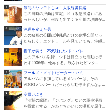
浪商のヤマモトじゃ！大阪総番長編
この当時の浪商は東淀川区（阪急淡路）にあ
ったらしいが、何度も出てくる淀川の堤防が...
沖縄を変えた男
この映画の公開は沖縄県だけの劇場公開だっ
たらしく、エンドロールを見ていても、沖縄...
帽子が笑う…不気味に/シド・バレ...
このアルバム以降、シドは目立った活動は行
わず2006年に他界する。残されたピンク...
フールズ・メイト/ピーター・ハミ...
アルバムに参加しているメンバーは、その
VDGGメンバー（だったら活動停止すんなよ...
空母いぶき
『沈黙の艦隊』『ジパング』などの軍事漫画
を得意とする、かわぐちかいじの漫画が原作...