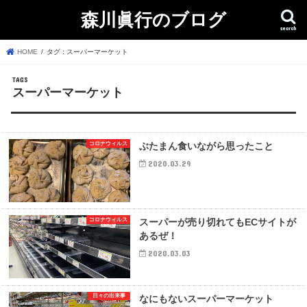
森川眞行のブログ
search
HOME
タグ : スーパーマーケット
スーパーマーケット
コロナウィルス
ぶたまん食いながら思ったこと
2020.03.29
コロナウィルス
スーパーが売り切れてもECサイトが
あるぜ！
2020.03.03
日々の出来事
なにもないスーパーマーケット