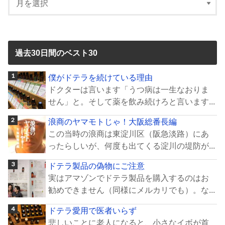
過去30日間のベスト30
僕がドテラを続けている理由
ドクターは言います「うつ病は一生なおりま
せん」と。そして薬を飲み続けろと言います...
浪商のヤマモトじゃ！大阪総番長編
この当時の浪商は東淀川区（阪急淡路）にあ
ったらしいが、何度も出てくる淀川の堤防が...
ドテラ製品の偽物にご注意
実はアマゾンでドテラ製品を購入するのはお
勧めできません（同様にメルカリでも）。な...
ドテラ愛用で医者いらず
悲しいことに老人になると、小さなイボが首