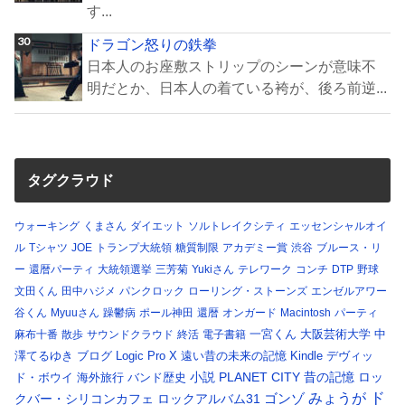
す...
ドラゴン怒りの鉄拳
日本人のお座敷ストリップのシーンが意味不
明だとか、日本人の着ている袴が、後ろ前逆...
タグクラウド
ウォーキング
くまさん
ダイエット
ソルトレイクシティ
エッセンシャルオイ
ル
Tシャツ
JOE
トランプ大統領
糖質制限
アカデミー賞
渋谷
ブルース・リ
ー
還暦パーティ
大統領選挙
三芳菊
Yukiさん
テレワーク
コンチ
DTP
野球
文田くん
田中ハジメ
パンクロック
ローリング・ストーンズ
エンゼルアワー
谷くん
Myuuさん
躁鬱病
ポール神田
還暦
オンガード
Macintosh
パーティ
一宮くん
大阪芸術大学
中
麻布十番
散歩
サウンドクラウド
終活
電子書籍
澤てるゆき
ブログ
Logic Pro X
遠い昔の未来の記憶
Kindle
デヴィッ
小説
PLANET CITY
昔の記憶
ロッ
ド・ボウイ
海外旅行
バンド歴史
ド
みょうが
クバー・シリコンカフェ
ロックアルバム31
ゴンゾ