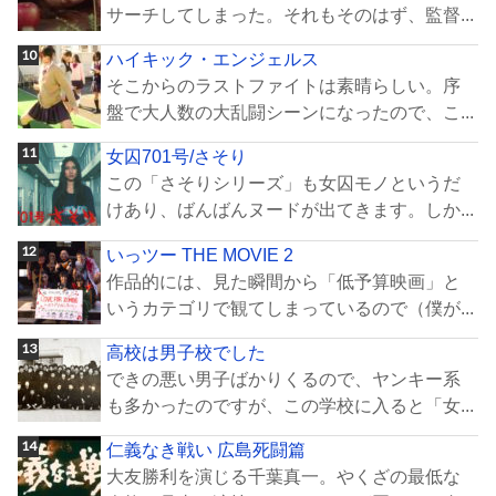
サーチしてしまった。それもそのはず、監督...
ハイキック・エンジェルス
そこからのラストファイトは素晴らしい。序
盤で大人数の大乱闘シーンになったので、こ...
女囚701号/さそり
この「さそりシリーズ」も女囚モノというだ
けあり、ばんばんヌードが出てきます。しか...
いっツー THE MOVIE 2
作品的には、見た瞬間から「低予算映画」と
いうカテゴリで観てしまっているので（僕が...
高校は男子校でした
できの悪い男子ばかりくるので、ヤンキー系
も多かったのですが、この学校に入ると「女...
仁義なき戦い 広島死闘篇
大友勝利を演じる千葉真一。やくざの最低な