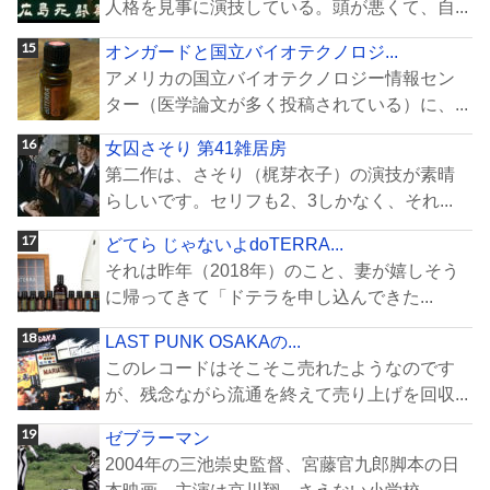
人格を見事に演技している。頭が悪くて、自...
オンガードと国立バイオテクノロジ...
アメリカの国立バイオテクノロジー情報セン
ター（医学論文が多く投稿されている）に、...
女囚さそり 第41雑居房
第二作は、さそり（梶芽衣子）の演技が素晴
らしいです。セリフも2、3しかなく、それ...
どてら じゃないよdoTERRA...
それは昨年（2018年）のこと、妻が嬉しそう
に帰ってきて「ドテラを申し込んできた...
LAST PUNK OSAKAの...
このレコードはそこそこ売れたようなのです
が、残念ながら流通を終えて売り上げを回収...
ゼブラーマン
2004年の三池崇史監督、宮藤官九郎脚本の日