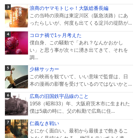
浪商のヤマモトじゃ！大阪総番長編
この当時の浪商は東淀川区（阪急淡路）にあ
ったらしいが、何度も出てくる淀川の堤防が...
コロナ禍で1ヶ月考えた
僕自身、この騒動で「あれ？なんかおかし
い」と思う事が次々に湧き出てきて、それを
調...
少林サッカー
この映画を観ていて、いい意味で監督は、日
本の漫画の影響を受けているのではないかと...
広島の旧国鉄宇品線のこと
1958（昭和33）年、大阪府茨木市に生まれた
僕は5歳の時に、父の転勤で広島に住...
仁義なき戦い
とにかく面白い。最初から最後まで飽きるこ