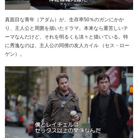
真面目な青年（アダム）が、生存率50％のガンにかか
り、主人公と周囲を描いたドラマ。本来なら重苦しいテ
ーマなんだけど、それを明るくも淡々と描いている。特
に秀逸なのは、主人公の同僚の友人カイル （セス・ロー
ゲン）。