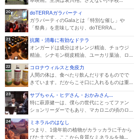
本映画。主演は哀川翔。さえない小学校...
doTERRAガラパーティ
ガラパーティのGalaとは「特別な催し」や
「祭典」を意味しており、doTERRA...
抗菌・消毒に有効なドテラ
オンガードは成分はオレンジ精油、チョウジ
精油、シナモン樹皮精油、ユーカリ葉油、ロ...
コロナウィルスと免疫力
人間の体は、食べたり飲んだりするものでで
きています。だからこそ口に入れるものは重...
サブちゃん・ヒデさん・おかみさん...
特に萩原健一は、僕らの世代にとってファン
ションリーダーでもあり、マカロニの頃のロ...
ミネラルのはなし
つまり、1億年前の植物がカラッカラに干から
びた土です。ここから良質なミネラルを抽...