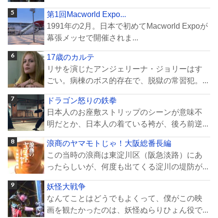
第1回Macworld Expo...
1991年の2月。日本で初めてMacworld Expoが
幕張メッセで開催されま...
17歳のカルテ
リサを演じたアンジェリーナ・ジョリーはす
ごい。病棟のボス的存在で、脱獄の常習犯。...
ドラゴン怒りの鉄拳
日本人のお座敷ストリップのシーンが意味不
明だとか、日本人の着ている袴が、後ろ前逆...
浪商のヤマモトじゃ！大阪総番長編
この当時の浪商は東淀川区（阪急淡路）にあ
ったらしいが、何度も出てくる淀川の堤防が...
妖怪大戦争
なんてことはどうでもよくって、僕がこの映
画を観たかったのは、妖怪ぬらりひょん役で...