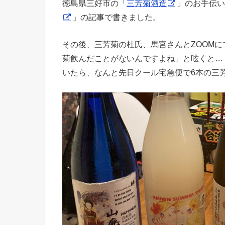
徳島県三好市の「
三芳菊酒造
」のお手伝い
」の記事で書きました。
その後、三芳菊の杜氏、馬宮さんとZOOM
菊飲んだことがないんですよね」と呟くと…
いたら、なんと先日クール宅急便で6本の三