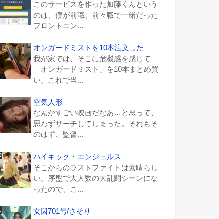
このサービスを作った加藤くんという
のは、僕が前職、前々職で一緒だった
フロントエン...
オンガードミストを10本注文した
我が家では、そこに危機感を感じて
「オンガードミスト」を10本まとめ買
い。これで当...
空気人形
なんかすごい映画だなあ…と思って、
思わずサーチしてしまった。それもそ
のはず、監督...
ハイキック・エンジェルス
そこからのラストファイトは素晴らし
い。序盤で大人数の大乱闘シーンにな
ったので、こ...
女囚701号/さそり