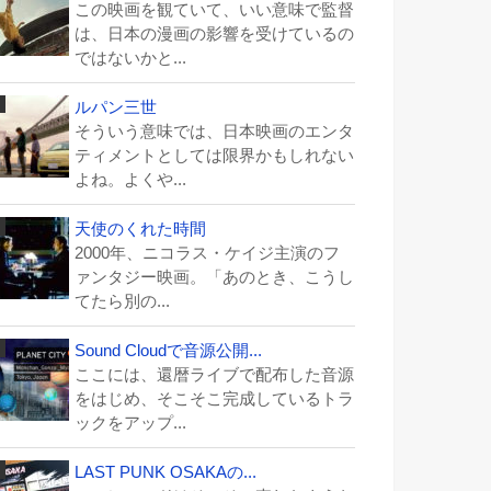
この映画を観ていて、いい意味で監督
は、日本の漫画の影響を受けているの
ではないかと...
ルパン三世
そういう意味では、日本映画のエンタ
ティメントとしては限界かもしれない
よね。よくや...
天使のくれた時間
2000年、ニコラス・ケイジ主演のフ
ァンタジー映画。「あのとき、こうし
てたら別の...
Sound Cloudで音源公開...
ここには、還暦ライブで配布した音源
をはじめ、そこそこ完成しているトラ
ックをアップ...
LAST PUNK OSAKAの...