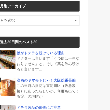
月別アーカイブ
過去30日間のベスト30
僕がドテラを続けている理由
ドクターは言います「うつ病は一生な
おりません」と。そして薬を飲み続け
ろと言います...
浪商のヤマモトじゃ！大阪総番長編
この当時の浪商は東淀川区（阪急淡
路）にあったらしいが、何度も出てく
る淀川の堤防が...
ドテラ製品の偽物にご注意