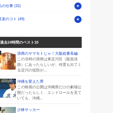
私の仕事
(32)
音楽のコト
(49)
過去24時間のベスト10
浪商のヤマモトじゃ！大阪総番長編
この当時の浪商は東淀川区（阪急淡
路）にあったらしいが、何度も出てく
る淀川の堤防が...
沖縄を変えた男
この映画の公開は沖縄県だけの劇場公
開だったらしく、エンドロールを見て
いても、沖縄...
少林サッカー