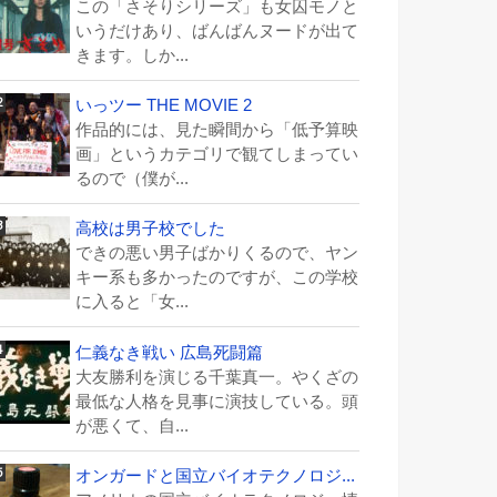
この「さそりシリーズ」も女囚モノと
いうだけあり、ばんばんヌードが出て
きます。しか...
いっツー THE MOVIE 2
作品的には、見た瞬間から「低予算映
画」というカテゴリで観てしまってい
るので（僕が...
高校は男子校でした
できの悪い男子ばかりくるので、ヤン
キー系も多かったのですが、この学校
に入ると「女...
仁義なき戦い 広島死闘篇
大友勝利を演じる千葉真一。やくざの
最低な人格を見事に演技している。頭
が悪くて、自...
オンガードと国立バイオテクノロジ...